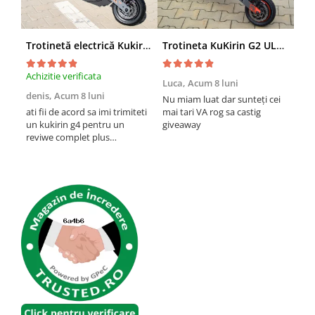
Trotinetă electrică Kukirin G4 (2026) motor 2000 W, viteză maximă 70 km/h, baterie cu litiu 60 V 20 Ah, anvelope de 11 inchi
Trotineta KuKirin G2 ULTRA (2026), 2 Motoare, 48v 18ah, Viteza 55 km/h, 1.600w, NEGRU+PORTOCALIU
Achizitie verificata
Achi
Luca,
Acum 8 luni
denis,
Acum 8 luni
Emi
Nu miam luat dar sunteți cei
lun
ati fii de acord sa imi trimiteti
mai tari VA rog sa castig
un kukirin g4 pentru un
giveaway
O t
reviwe complet plus
ast
promovare?
mult
pan
inch
vre
prob
etri
cum 