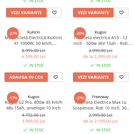
Trotinete Sub 3000 Lei
Trotinete cu Scaun
ATV 150cc
KuKirin G2 Pro
IN STOC
IN STOC
Suporturi pentru telefon
KuKirin G3
Trotinete Peste 3000 Lei
Trotinete cu Cheie
ATV 200cc
Oglinzi retrovizoare
VEZI VARIANTE
VEZI VARIANTE
KuKirin G2 Master
Trotinete cu Scaun
Trotinete cu Suspensii
ATV 1000W
Ornamente, stickere & viniluri
KuKirin G1 Pro
Iluminare decorativă
Trotinete cu Cheie
Trotinete cu Ghidon Reglabil
ATV 1500W
KuKirin V1 Pro
KuKirin
Kugoo
-27%
-20%
Protecții la coliziune
Trotinete cu Baterie Detașabilă
Motocicletă Electrică KuKirin
Trotineta electrica A19 - 12
KuKirin V2
X1 1000W, 50 km/h,
inch - 500w 36V 15ah - Roti
KuKirin S1 Max
Autonomie 60 km, Baterie 48V
Mari pentru off-road
8.999,00 Lei
2.999,00 Lei
20.8Ah, Off-Road – Gri/Negru
KuKirin A1
6.599,00 Lei
de la 2.399,00 Lei
KuKirin M4 Max
IN STOC
IN STOC
KuKirin G2 Ultra
ADAUGA IN COS
VEZI VARIANTE
KuKirin T3
Xiaomi Mi
Roți și Anvelope
Kugoo
Freezway
-17%
-27%
Kugoo G2 Pro, 800w 45 Km/h
Trotineta Electrica Max cu
Anvelope
48v 15ah, anvelope 10 inch
Suspensie, Roti 10 inch, 36v
Anvelope pneumatice
15ah, Autonomie 40-60km
4.792,00 Lei
2.999,00 Lei
Anvelope solide
3.999,00 Lei
de la 2.199,00 Lei
Camere de aer
IN STOC
IN STOC