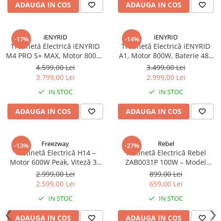
Mecanică
ADAUGA IN COS
ADAUGA IN COS
Furci / mânere principale &
secundare
iENYRID
iENYRID
Pliere, pasadores & tije
-17%
-14%
Trotinetă Electrică iENYRID
Trotinetă Electrică iENYRID
Crickuri / suporturi parcare
M4 PRO S+ MAX, Motor 800W,
A1, Motor 800W, Baterie 48V
Suspensii & amortizoare
Baterie 48V 20Ah, Autonomie
12.5Ah, Viteză Max. 45 km/h,
4.599,00 Lei
3.499,00 Lei
40–75 km, Roți Pneumatice
Roți Pneumatice 10”,
Rulmenți
3.799,00 Lei
2.999,00 Lei
10”, Suspensie Completă, Șa
Suspensie Dublă
Transmisii & lanțuri
IN STOC
IN STOC
Inclusă
Claxoane / sonerii (timbres)
ADAUGA IN COS
ADAUGA IN COS
Frâne
Discuri de frana
Plăcuțe de frână
Freezway
Rebel
-13%
-27%
Trotinetă Electrică H14 –
Trotinetă Electrică Rebel
Etrieri
Motor 600W Peak, Viteză 35
ZAB0031P 100W – Model
Cabluri de frână
km/h, Baterie 36V 10Ah
Urban, Ușoară, Ideală pentru
2.999,00 Lei
899,00 Lei
Copii & Juniori
Manete de frână
2.599,00 Lei
659,00 Lei
Consumabile & Unelte
IN STOC
IN STOC
Conectori
ADAUGA IN COS
ADAUGA IN COS