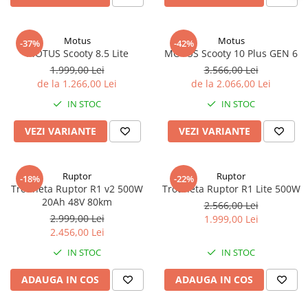
Organizatoare cabluri
Unelte & truse
Adezivi & pastă termoconductoare
Motus
Motus
-37%
-42%
MOTUS Scooty 8.5 Lite
MOTUS Scooty 10 Plus GEN 6
Rulouri de nichel
1.999,00 Lei
3.566,00 Lei
Tuburi termocontractabile
de la 1.266,00 Lei
de la 2.066,00 Lei
Șuruburi / kituri prindere
IN STOC
IN STOC
Publicitate & elemente expo
VEZI VARIANTE
VEZI VARIANTE
Ruptor
Ruptor
-18%
-22%
Trotineta Ruptor R1 v2 500W
Trotineta Ruptor R1 Lite 500W
20Ah 48V 80km
2.566,00 Lei
2.999,00 Lei
1.999,00 Lei
2.456,00 Lei
IN STOC
IN STOC
ADAUGA IN COS
ADAUGA IN COS