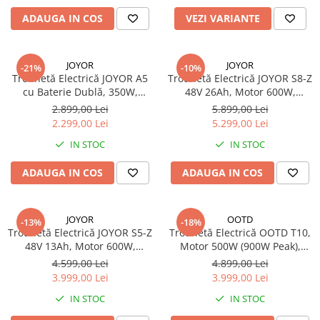
Jante
ADAUGA IN COS
VEZI VARIANTE
Valve & extensii
Electronică
Acceleratoare & comenzi
JOYOR
JOYOR
-21%
-10%
Trotinetă Electrică JOYOR A5
Trotinetă Electrică JOYOR S8-Z
Display-uri / ecrane
cu Baterie Dublă, 350W,
48V 26Ah, Motor 600W,
Lumini / iluminare
Autonomie 35 km, Aplicație
Autonomie 40–55 km,
2.899,00 Lei
5.899,00 Lei
Motoare
Bluetooth, Roți Pline 8”, Cadru
Suspensie Completă, Frâne pe
2.299,00 Lei
5.299,00 Lei
Magneziu
Disc
Cabluri motoare
IN STOC
IN STOC
Senzori Hall
BMS
ADAUGA IN COS
ADAUGA IN COS
Baterii
Controlere & Conversoare DC/DC
JOYOR
OOTD
-13%
-18%
Încărcătoare
Trotinetă Electrică JOYOR S5-Z
Trotinetă Electrică OOTD T10,
Prize de încărcare
48V 13Ah, Motor 600W,
Motor 500W (900W Peak),
Autonomie 40–55 km,
Baterie 48V 13Ah, Autonomie
4.599,00 Lei
4.899,00 Lei
Cabluri pentru baterii
Suspensie Completă, Frâne pe
35–45 km, Roți Pneumatice
3.999,00 Lei
3.999,00 Lei
Componente baterii
Disc
11”, Suspensie Față & Spate,
IN STOC
IN STOC
Frâne pe Disc
Localizatoare GPS