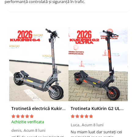
performanță controlată și siguranță în trafic.
Trotinetă electrică Kukirin G4 (2026) motor 2000 W, viteză maximă 70 km/h, baterie cu litiu 60 V 20 Ah, anvelope de 11 inchi
Trotineta KuKirin G2 ULTRA (2026), 2 Motoare, 48v 18ah, Viteza 55 km/h, 1.600w, NEGRU+PORTOCALIU
Achizitie verificata
Achi
Luca,
Acum 8 luni
denis,
Acum 8 luni
Emi
Nu miam luat dar sunteți cei
lun