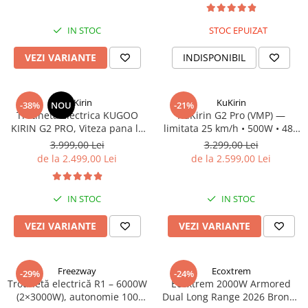
Jante
Valve & extensii
IN STOC
STOC EPUIZAT
Electronică
VEZI VARIANTE
INDISPONIBIL
Acceleratoare & comenzi
Display-uri / ecrane
Lumini / iluminare
KuKirin
KuKirin
-38%
NOU
-21%
Motoare
Trotineta Electrica KUGOO
KuKirin G2 Pro (VMP) —
KIRIN G2 PRO, Viteza pana la
limitata 25 km/h • 500W • 48V
Cabluri motoare
45km/h, Autonomie 55Km,
15.6Ah • Omologata DGT
3.999,00 Lei
3.299,00 Lei
Senzori Hall
Motor 600W, 48V 15Ah
de la 2.499,00 Lei
de la 2.599,00 Lei
BMS
Baterii
IN STOC
IN STOC
Controlere & Conversoare DC/DC
Încărcătoare
VEZI VARIANTE
VEZI VARIANTE
Prize de încărcare
Cabluri pentru baterii
Freezway
Ecoxtrem
Componente baterii
-29%
-24%
Trotinetă electrică R1 – 6000W
Ecoxtrem 2000W Armored
Localizatoare GPS
(2×3000W), autonomie 100
Dual Long Range 2026 Bronze