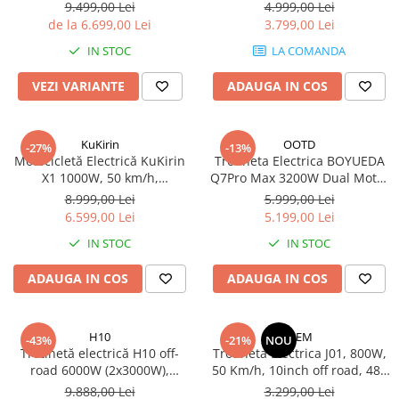
Mecanică
km, viteză 90 km/h, suspensie
60V 20Ah
9.499,00 Lei
4.999,00 Lei
dublă, frâne hidraulice
de la 6.699,00 Lei
3.799,00 Lei
Furci / mânere principale &
secundare
IN STOC
LA COMANDA
Pliere, pasadores & tije
VEZI VARIANTE
ADAUGA IN COS
Crickuri / suporturi parcare
Suspensii & amortizoare
Rulmenți
KuKirin
OOTD
-27%
-13%
Motocicletă Electrică KuKirin
Trotineta Electrica BOYUEDA
Transmisii & lanțuri
X1 1000W, 50 km/h,
Q7Pro Max 3200W Dual Motor
Claxoane / sonerii (timbres)
Autonomie 60 km, Baterie 48V
52V 28Ah – Viteza 70km/h,
8.999,00 Lei
5.999,00 Lei
Frâne
20.8Ah, Off-Road – Gri/Negru
Autonomie 90-110km, NFC +
6.599,00 Lei
5.199,00 Lei
App Control, Roti 10 Inch,
Discuri de frana
IN STOC
IN STOC
Frane Hidraulice, Suspensie
Plăcuțe de frână
Hidraulica, USB, Pliabila
ADAUGA IN COS
ADAUGA IN COS
Etrieri
Cabluri de frână
Manete de frână
H10
OEM
-43%
-21%
NOU
Consumabile & Unelte
Trotinetă electrică H10 off-
Trotineta Electrica J01, 800W,
road 6000W (2x3000W),
50 Km/h, 10inch off road, 48v
Conectori
baterie 60V 28Ah, viteză până
15ah, 60 Km
9.888,00 Lei
3.299,00 Lei