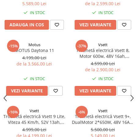
Organizatoare cabluri
la 75 km/h, autonomie 70 km,
5.589,00 Lei
de la 2.599,00 Lei
suspensie dublă, roți CST 12”
Unelte & truse
IN STOC
IN STOC
Adezivi & pastă termoconductoare
ADAUGA IN COS
VEZI VARIANTE
Rulouri de nichel
Tuburi termocontractabile
Șuruburi / kituri prindere
Motus
Vsett
-15%
-37%
Publicitate & elemente expo
MOTUS Daytona 11
Trotinetă electrică Vsett 8,
Motor 600w, 48V 16ah,
4.199,00 Lei
Autonomie 80 km
4.599,00 Lei
de la 3.566,00 Lei
de la 2.900,00 Lei
IN STOC
IN STOC
VEZI VARIANTE
VEZI VARIANTE
Vsett
Vsett
-16%
-6%
Trotinetă electrică Vsett 9 Lite,
Trotinetă electrică Vsett 9+,
Viteza 45 Km/h, 52V 13ah,
DualMotor 2*650W, 48V 16Ah,
Lumini LED
Viteza 50 Km/h
4.999,00 Lei
5.500,00 Lei
de la 4.199,00 Lei
5.149,00 Lei