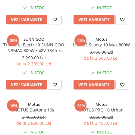
IN STOC
IN STOC
VEZI VARIANTE
VEZI VARIANTE
SUNNIGOO
Motus
-30%
-26%
Trotineta Electrică SUNNIGOO
MOTUS Scooty 10 Max 800W
N3MAX 800W • 48V 13Ah •
3.466,00 Lei
45km/h • 10” Off-Road • Cu Șa
3.299,00 Lei
de la 2.566,00 Lei
de la 2.299,00 Lei
IN STOC
IN STOC
VEZI VARIANTE
VEZI VARIANTE
Motus
Motus
-16%
-31%
MOTUS Daytona 10s
MOTUS PRO 10 Urban
3.466,00 Lei
3.566,00 Lei
de la 2.899,00 Lei
de la 2.456,00 Lei
IN STOC
IN STOC