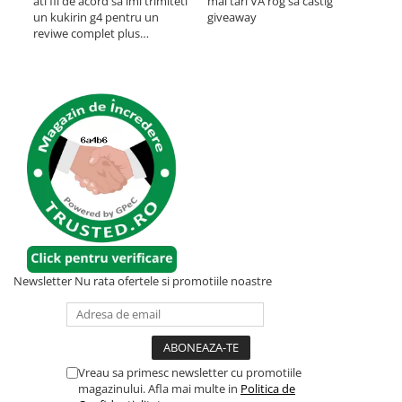
ati fii de acord sa imi trimiteti
mai tari VA rog sa castig
un kukirin g4 pentru un
giveaway
O t
reviwe complet plus
ast
promovare?
mult
pan
inch
vre
prob
etri
cum 
Newsletter
Nu rata ofertele si promotiile noastre
Vreau sa primesc newsletter cu promotiile
magazinului. Afla mai multe in
Politica de