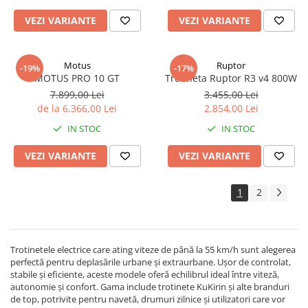
VEZI VARIANTE
VEZI VARIANTE
Motus
Ruptor
-19%
-17%
MOTUS PRO 10 GT
Trotineta Ruptor R3 v4 800W
7.899,00 Lei
3.455,00 Lei
de la 6.366,00 Lei
2.854,00 Lei
IN STOC
IN STOC
VEZI VARIANTE
VEZI VARIANTE
1
2
Trotinetele electrice care ating viteze de până la 55 km/h sunt alegerea
perfectă pentru deplasările urbane și extraurbane. Ușor de controlat,
stabile și eficiente, aceste modele oferă echilibrul ideal între viteză,
autonomie și confort. Gama include trotinete KuKirin și alte branduri
de top, potrivite pentru navetă, drumuri zilnice și utilizatori care vor