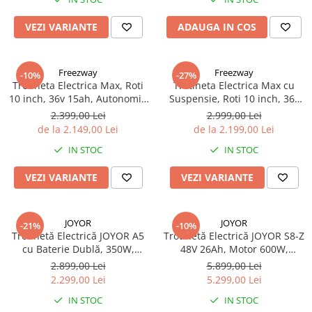
Mecanică
Furci / mânere principale &
VEZI VARIANTE
ADAUGA IN COS
secundare
Pliere, pasadores & tije
Crickuri / suporturi parcare
Freezway
Freezway
-10%
-27%
Trotineta Electrica Max, Roti
Trotineta Electrica Max cu
Suspensii & amortizoare
10 inch, 36v 15ah, Autonomie
Suspensie, Roti 10 inch, 36v
Rulmenți
40-60km
15ah, Autonomie 40-60km
2.399,00 Lei
2.999,00 Lei
Transmisii & lanțuri
de la 2.149,00 Lei
de la 2.199,00 Lei
Claxoane / sonerii (timbres)
IN STOC
IN STOC
Frâne
VEZI VARIANTE
VEZI VARIANTE
Discuri de frana
Plăcuțe de frână
Etrieri
JOYOR
JOYOR
-21%
-10%
Trotinetă Electrică JOYOR A5
Trotinetă Electrică JOYOR S8-Z
Cabluri de frână
cu Baterie Dublă, 350W,
48V 26Ah, Motor 600W,
Manete de frână
Autonomie 35 km, Aplicație
Autonomie 40–55 km,
2.899,00 Lei
5.899,00 Lei
Consumabile & Unelte
Bluetooth, Roți Pline 8”, Cadru
Suspensie Completă, Frâne pe
2.299,00 Lei
5.299,00 Lei
Magneziu
Disc
Conectori
IN STOC
IN STOC