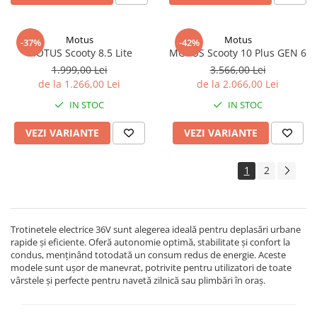
Motus
Motus
-37%
-42%
MOTUS Scooty 8.5 Lite
MOTUS Scooty 10 Plus GEN 6
1.999,00 Lei
3.566,00 Lei
de la 1.266,00 Lei
de la 2.066,00 Lei
IN STOC
IN STOC
VEZI VARIANTE
VEZI VARIANTE
1
2
Trotinetele electrice 36V sunt alegerea ideală pentru deplasări urbane
rapide și eficiente. Oferă autonomie optimă, stabilitate și confort la
condus, menținând totodată un consum redus de energie. Aceste
modele sunt ușor de manevrat, potrivite pentru utilizatori de toate
vârstele și perfecte pentru navetă zilnică sau plimbări în oraș.