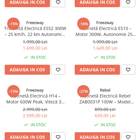
ADAUGA IN COS
ADAUGA IN COS
Freezway
Freezway
-15%
-18%
Trotinetă Electrică ES52 300W
Trotinetă Electrică ES10 –
– 25 km/h, 22 km Autonomie,
Motor 300W, Autonomie 25–
36V 5.2Ah, Roți Pneumatice 9”
30 km, Baterie 36V 7.8Ah, NFC
1.999,00 Lei
1.999,00 Lei
1.699,00 Lei
1.649,00 Lei
IN STOC
IN STOC
ADAUGA IN COS
ADAUGA IN COS
Freezway
Rebel
-13%
-27%
Trotinetă Electrică H14 –
Trotinetă Electrică Rebel
Motor 600W Peak, Viteză 35
ZAB0031P 100W – Model
km/h, Baterie 36V 10Ah
Urban, Ușoară, Ideală pentru
2.999,00 Lei
899,00 Lei
Copii & Juniori
2.599,00 Lei
659,00 Lei
IN STOC
IN STOC
ADAUGA IN COS
ADAUGA IN COS