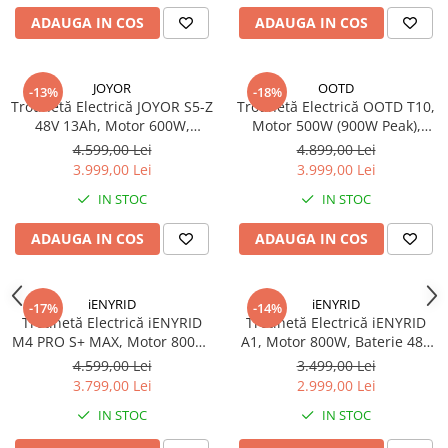
Organizatoare cabluri
ADAUGA IN COS
ADAUGA IN COS
Unelte & truse
Adezivi & pastă termoconductoare
Rulouri de nichel
JOYOR
OOTD
-13%
-18%
Trotinetă Electrică JOYOR S5-Z
Trotinetă Electrică OOTD T10,
Tuburi termocontractabile
48V 13Ah, Motor 600W,
Motor 500W (900W Peak),
Șuruburi / kituri prindere
Autonomie 40–55 km,
Baterie 48V 13Ah, Autonomie
4.599,00 Lei
4.899,00 Lei
Publicitate & elemente expo
Suspensie Completă, Frâne pe
35–45 km, Roți Pneumatice
3.999,00 Lei
3.999,00 Lei
Disc
11”, Suspensie Față & Spate,
IN STOC
IN STOC
Frâne pe Disc
ADAUGA IN COS
ADAUGA IN COS
iENYRID
iENYRID
-17%
-14%
Trotinetă Electrică iENYRID
Trotinetă Electrică iENYRID
M4 PRO S+ MAX, Motor 800W,
A1, Motor 800W, Baterie 48V
Baterie 48V 20Ah, Autonomie
12.5Ah, Viteză Max. 45 km/h,
4.599,00 Lei
3.499,00 Lei
40–75 km, Roți Pneumatice
Roți Pneumatice 10”,
3.799,00 Lei
2.999,00 Lei
10”, Suspensie Completă, Șa
Suspensie Dublă
IN STOC
IN STOC
Inclusă