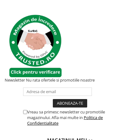
pan
inch
vre
prob
etri
cum 
Newsletter
Nu rata ofertele si promotiile noastre
Vreau sa primesc newsletter cu promotiile
magazinului. Afla mai multe in
Politica de
Confidentialitate