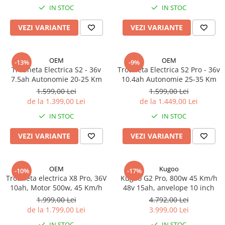
Jante
IN STOC
IN STOC
Valve & extensii
Electronică
VEZI VARIANTE
VEZI VARIANTE
Acceleratoare & comenzi
Display-uri / ecrane
OEM
OEM
-13%
-9%
Lumini / iluminare
Trotineta Electrica S2 - 36v
Trotineta Electrica S2 Pro - 36v
7.5ah Autonomie 20-25 Km
10.4ah Autonomie 25-35 Km
Motoare
1.599,00 Lei
1.599,00 Lei
Cabluri motoare
de la 1.399,00 Lei
de la 1.449,00 Lei
Senzori Hall
IN STOC
IN STOC
BMS
Baterii
VEZI VARIANTE
VEZI VARIANTE
Controlere & Conversoare DC/DC
Încărcătoare
OEM
Kugoo
-10%
-17%
Prize de încărcare
Trotineta electrica X8 Pro, 36V
Kugoo G2 Pro, 800w 45 Km/h
Cabluri pentru baterii
10ah, Motor 500w, 45 Km/h
48v 15ah, anvelope 10 inch
Componente baterii
1.999,00 Lei
4.792,00 Lei
de la 1.799,00 Lei
3.999,00 Lei
Localizatoare GPS
IN STOC
IN STOC