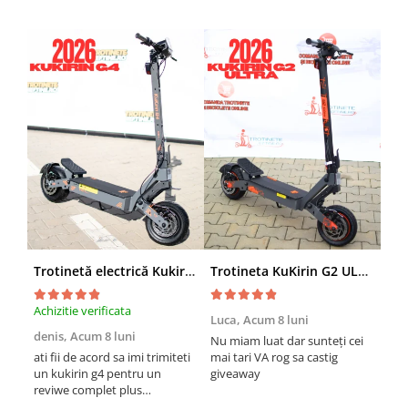
Trotinetă electrică Kukirin G4 (2026) motor 2000 W, viteză maximă 70 km/h, baterie cu litiu 60 V 20 Ah, anvelope de 11 inchi
Trotineta KuKirin G2 ULTRA (2026), 2 Motoare, 48v 18ah, Viteza 55 km/h, 1.600w, NEGRU+PORTOCALIU
Achizitie verificata
Achi
Luca,
Acum 8 luni
denis,
Acum 8 luni
Emi
Nu miam luat dar sunteți cei
lun
ati fii de acord sa imi trimiteti
mai tari VA rog sa castig
un kukirin g4 pentru un
giveaway
O t
reviwe complet plus
ast
promovare?
mult