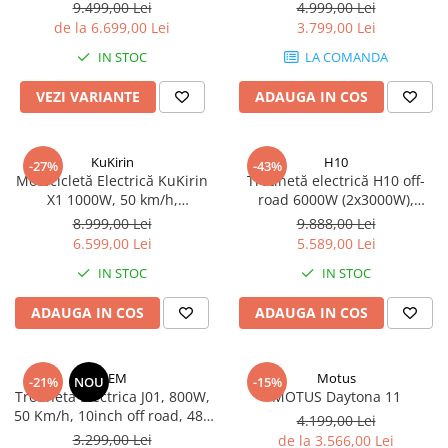
Mecanică
km, viteză 90 km/h, suspensie
60V 20Ah
9.499,00 Lei
4.999,00 Lei
dublă, frâne hidraulice
de la 6.699,00 Lei
3.799,00 Lei
Furci / mânere principale &
secundare
IN STOC
LA COMANDA
Pliere, pasadores & tije
VEZI VARIANTE
ADAUGA IN COS
Crickuri / suporturi parcare
Suspensii & amortizoare
Rulmenți
KuKirin
H10
-27%
-43%
Motocicletă Electrică KuKirin
Trotinetă electrică H10 off-
Transmisii & lanțuri
X1 1000W, 50 km/h,
road 6000W (2x3000W),
Claxoane / sonerii (timbres)
Autonomie 60 km, Baterie 48V
baterie 60V 28Ah, viteză până
8.999,00 Lei
9.888,00 Lei
Frâne
20.8Ah, Off-Road – Gri/Negru
la 75 km/h, autonomie 70 km,
6.599,00 Lei
5.589,00 Lei
suspensie dublă, roți CST 12”
Discuri de frana
IN STOC
IN STOC
Plăcuțe de frână
ADAUGA IN COS
ADAUGA IN COS
Etrieri
Cabluri de frână
Manete de frână
OEM
Motus
-21%
NOU
-15%
Consumabile & Unelte
Trotineta Electrica J01, 800W,
MOTUS Daytona 11
50 Km/h, 10inch off road, 48v
4.199,00 Lei
Conectori
15ah, 60 Km
3.299,00 Lei
de la 3.566,00 Lei