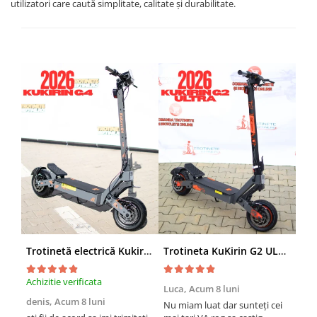
utilizatori care caută simplitate, calitate și durabilitate.
Trotinetă electrică Kukirin G4 (2026) motor 2000 W, viteză maximă 70 km/h, baterie cu litiu 60 V 20 Ah, anvelope de 11 inchi
Trotineta KuKirin G2 ULTRA (2026), 2 Motoare, 48v 18ah, Viteza 55 km/h, 1.600w, NEGRU+PORTOCALIU
Achizitie verificata
Achi
Luca,
Acum 8 luni
denis,
Acum 8 luni
Emi
Nu miam luat dar sunteți cei
lun