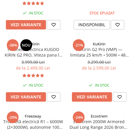
Jante
Valve & extensii
IN STOC
STOC EPUIZAT
Electronică
VEZI VARIANTE
INDISPONIBIL
Acceleratoare & comenzi
Display-uri / ecrane
Lumini / iluminare
KuKirin
KuKirin
-38%
NOU
-21%
Motoare
Trotineta Electrica KUGOO
KuKirin G2 Pro (VMP) —
KIRIN G2 PRO, Viteza pana la
limitata 25 km/h • 500W • 48V
Cabluri motoare
45km/h, Autonomie 55Km,
15.6Ah • Omologata DGT
3.999,00 Lei
3.299,00 Lei
Senzori Hall
Motor 600W, 48V 15Ah
de la 2.499,00 Lei
de la 2.599,00 Lei
BMS
Baterii
IN STOC
IN STOC
Controlere & Conversoare DC/DC
Încărcătoare
VEZI VARIANTE
VEZI VARIANTE
Prize de încărcare
Cabluri pentru baterii
Freezway
Ecoxtrem
Componente baterii
-29%
-24%
Trotinetă electrică R1 – 6000W
Ecoxtrem 2000W Armored
Localizatoare GPS
(2×3000W), autonomie 100
Dual Long Range 2026 Bronze