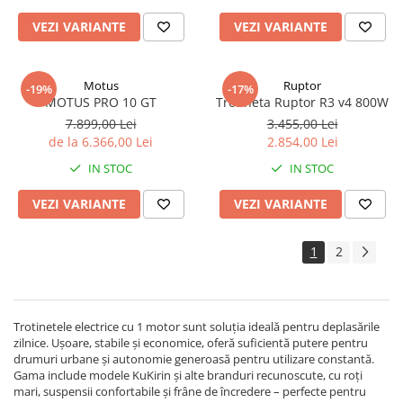
VEZI VARIANTE
VEZI VARIANTE
Motus
Ruptor
-19%
-17%
MOTUS PRO 10 GT
Trotineta Ruptor R3 v4 800W
7.899,00 Lei
3.455,00 Lei
de la 6.366,00 Lei
2.854,00 Lei
IN STOC
IN STOC
VEZI VARIANTE
VEZI VARIANTE
1
2
Trotinetele electrice cu 1 motor sunt soluția ideală pentru deplasările
zilnice. Ușoare, stabile și economice, oferă suficientă putere pentru
drumuri urbane și autonomie generoasă pentru utilizare constantă.
Gama include modele KuKirin și alte branduri recunoscute, cu roți
mari, suspensii confortabile și frâne de încredere – perfecte pentru