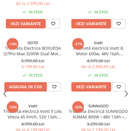
Organizatoare cabluri
de la 2.599,00 Lei
Unelte & truse
IN STOC
IN STOC
Adezivi & pastă termoconductoare
VEZI VARIANTE
VEZI VARIANTE
Rulouri de nichel
Tuburi termocontractabile
Șuruburi / kituri prindere
OOTD
Vsett
-13%
-37%
Publicitate & elemente expo
Trotineta Electrica BOYUEDA
Trotinetă electrică Vsett 8,
Q7Pro Max 3200W Dual Motor
Motor 600w, 48V 16ah,
52V 28Ah – Viteza 70km/h,
Autonomie 80 km
5.999,00 Lei
4.599,00 Lei
Autonomie 90-110km, NFC +
5.199,00 Lei
de la 2.900,00 Lei
App Control, Roti 10 Inch,
IN STOC
IN STOC
Frane Hidraulice, Suspensie
Hidraulica, USB, Pliabila
ADAUGA IN COS
VEZI VARIANTE
Vsett
SUNNIGOO
-16%
-30%
Trotinetă electrică Vsett 9 Lite,
Trotineta Electrică SUNNIGOO
Viteza 45 Km/h, 52V 13ah,
N3MAX 800W • 48V 13Ah •
Lumini LED
45km/h • 10” Off-Road • Cu Șa
4.999,00 Lei
3.299,00 Lei
de la 4.199,00 Lei
de la 2.299,00 Lei