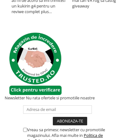
ati fii de acord sa imi trimiteti
mai tari VA rog sa castig
un kukirin g4 pentru un
giveaway
O t
reviwe complet plus
ast
promovare?
mult
pan
inch
vre
prob
etri
cum 
Newsletter
Nu rata ofertele si promotiile noastre
Vreau sa primesc newsletter cu promotiile
magazinului. Afla mai multe in
Politica de