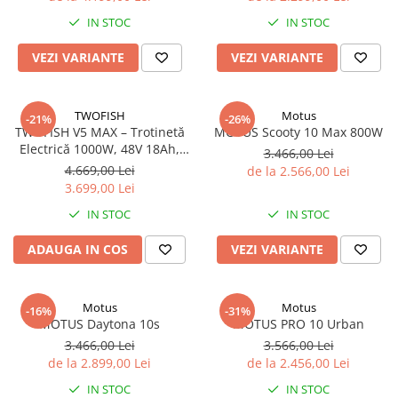
IN STOC
IN STOC
VEZI VARIANTE
VEZI VARIANTE
TWOFISH
Motus
-21%
-26%
TWOFISH V5 MAX – Trotinetă
MOTUS Scooty 10 Max 800W
Electrică 1000W, 48V 18Ah,
3.466,00 Lei
Autonomie 45 km, Viteză 45
4.669,00 Lei
de la 2.566,00 Lei
km/h, Anvelope Off-Road
3.699,00 Lei
IN STOC
IN STOC
ADAUGA IN COS
VEZI VARIANTE
Motus
Motus
-16%
-31%
MOTUS Daytona 10s
MOTUS PRO 10 Urban
3.466,00 Lei
3.566,00 Lei
de la 2.899,00 Lei
de la 2.456,00 Lei
IN STOC
IN STOC