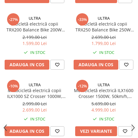
Organizatoare cabluri
Unelte & truse
Adezivi & pastă termoconductoare
ULTRA
ULTRA
-27%
-33%
Bicicletă electrică copii
Bicicletă electrică copii
Rulouri de nichel
TRX200 Balance Bike 200W,
TRX250 Balance Bike 250W,
Tuburi termocontractabile
18km/h, baterie 2.6Ah
18km/h, baterie 4Ah
2.199,00 Lei
2.699,00 Lei
Șuruburi / kituri prindere
detașabilă, roți 12”,
detașabilă, roți 16”,
1.599,00 Lei
1.799,00 Lei
autonomie 6km, 2 viteze, 45kg
autonomie 8km, 2 viteze, 45kg
Publicitate & elemente expo
IN STOC
IN STOC
ADAUGA IN COS
ADAUGA IN COS
ULTRA
ULTRA
-10%
-12%
Motocicletă electrică copii
Motocicletă electrică ILX1600
ILX1000 SZ Crosser 1000W,
Crosser 1500W, 50km/h,
30km/h, baterie 12Ah
baterie 13Ah, 60V Brushless,
2.999,00 Lei
5.699,00 Lei
detașabilă, roți 10”,
autonomie 24km, frâne
2.699,00 Lei
4.999,00 Lei
autonomie 15km, 36V
hidraulice, 110kg
IN STOC
IN STOC
Brushless, 65kg
ADAUGA IN COS
VEZI VARIANTE