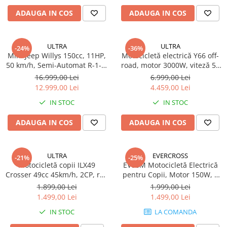
Jante
ADAUGA IN COS
ADAUGA IN COS
Valve & extensii
Electronică
Acceleratoare & comenzi
ULTRA
ULTRA
-24%
-36%
Mini Jeep Willys 150cc, 11HP,
Motocicletă electrică Y66 off-
Display-uri / ecrane
50 km/h, Semi-Automat R-1-2-
road, motor 3000W, viteză 55
Lumini / iluminare
3, Pornire Electrică, 2 Locuri,
km/h, autonomie până la 50
16.999,00 Lei
6.999,00 Lei
Motoare
Sarcină 200kg
km, roți 12/10 inch, suspensie
12.999,00 Lei
4.459,00 Lei
dublă
Cabluri motoare
IN STOC
IN STOC
Senzori Hall
BMS
ADAUGA IN COS
ADAUGA IN COS
Baterii
Controlere & Conversoare DC/DC
ULTRA
EVERCROSS
-21%
-25%
Încărcătoare
Motocicletă copii ILX49
EV08M Motocicletă Electrică
Crosser 49cc 45km/h, 2CP, roți
Prize de încărcare
pentru Copii, Motor 150W, 2
10”, frâne hidraulice, 60kg
Viteze 8/16 km/h, Autonomie
1.899,00 Lei
1.999,00 Lei
Cabluri pentru baterii
10 km
1.499,00 Lei
1.499,00 Lei
Componente baterii
IN STOC
LA COMANDA
Localizatoare GPS