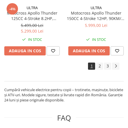
ULTRA
ULTRA
-4%
Motocross Apollo Thunder
Motocross Apollo Thunder
125CC 4-Stroke 8.2HP,
150CC 4-Stroke 12HP, 90KM/H,
88.5KM/H, Roți 17/14", Frâne
Roți 19/16", Frâne Hidraulice,
5.499,00 Lei
5.999,00 Lei
Hidraulice, Rezervor 4.3L,
Rezervor 6.5L, 89CM Ride
5.299,00 Lei
82CM Ride Height
Height
IN STOC
IN STOC
ADAUGA IN COS
ADAUGA IN COS
1
2
3
Cumpără vehicule electrice pentru copii – trotinete, mașinuțe, biciclete
și ATV-uri. Modele sigure, testate și livrate rapid din România. Garanție
24 luni și piese originale disponibile.
FAQ