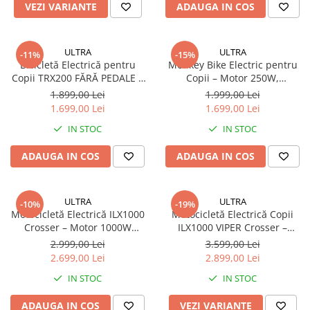
Mecanică
VEZI VARIANTE
ADAUGA IN COS
Furci / mânere principale &
secundare
ULTRA
ULTRA
Pliere, pasadores & tije
-11%
-15%
Bicicletă Electrică pentru
Monkey Bike Electric pentru
Crickuri / suporturi parcare
Copii TRX200 FĂRĂ PEDALE –
Copii – Motor 250W,
Suspensii & amortizoare
Motor 200W, Roți 12”, Baterie
Autonomie 22 km, Baterie
1.899,00 Lei
1.999,00 Lei
Detașabilă, 2 Moduri Viteză
9Ah, Viteză 25 km/h
Rulmenți
1.699,00 Lei
1.699,00 Lei
Transmisii & lanțuri
IN STOC
IN STOC
Claxoane / sonerii (timbres)
ADAUGA IN COS
ADAUGA IN COS
Frâne
Discuri de frana
Plăcuțe de frână
ULTRA
ULTRA
-10%
-19%
Motocicletă Electrică ILX1000
Motocicletă Electrică Copii
Etrieri
Crosser – Motor 1000W
ILX1000 VIPER Crosser –
Cabluri de frână
Brushless, 36V, Autonomie 15
1000W Brushless, 40 km/h,
2.999,00 Lei
3.599,00 Lei
km, Off-Road
Roți 14”, Autonomie 20 km
Manete de frână
2.699,00 Lei
2.899,00 Lei
Consumabile & Unelte
IN STOC
IN STOC
Conectori
ADAUGA IN COS
VEZI VARIANTE