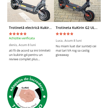
Trotinetă electrică Kukirin G4 (2026) motor 2000 W, viteză maximă 70 km/h, baterie cu litiu 60 V 20 Ah, anvelope de 11 inchi
Trotineta KuKirin G2 ULTRA (2026), 2 Motoare, 48v 18ah, Viteza 55 km/h, 1.600w, NEGRU+PORTOCALIU
Achizitie verificata
Achi
Luca,
Acum 8 luni
denis,
Acum 8 luni
Emi
Nu miam luat dar sunteți cei
lun
ati fii de acord sa imi trimiteti
mai tari VA rog sa castig
un kukirin g4 pentru un
giveaway
O t
reviwe complet plus
ast
promovare?
mult
pan
inch
vre
prob
etri
cum 