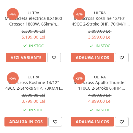
ULTRA
ULTRA
-4%
-8%
Motocicletă electrică ILX1800
Motocross Koshine 12/10"
Crosser 1800W, 65km/h,
49CC 2-Stroke 9HP, 70KM/H,
baterie 13Ah detașabilă, 60V
Frâne Hidraulice Disc, 150KG
5.399,00 Lei
3.899,00 Lei
Brushless, autonomie 24km,
Max Load, 61CM Ride Height,
5.199,00 Lei
3.599,00 Lei
frâne hidraulice, 110kg
1.3L Tank
IN STOC
IN STOC
VEZI VARIANTE
ADAUGA IN COS
ULTRA
ULTRA
-5%
-2%
Motocross Koshine 14/12"
Motocross Apollo Thunder
49CC 2-Stroke 9HP, 73KM/H,
110CC 2-Stroke 6.4HP,
Frâne Hidraulice Disc, 150KG
45KM/H, Pornire Electrică,
3.999,00 Lei
4.999,00 Lei
Max Load, 73CM Ride Height,
Roți 14/12", Frâne Hidraulice,
3.799,00 Lei
4.899,00 Lei
1.3L Tank
Rezervor 3.3L
IN STOC
IN STOC
ADAUGA IN COS
ADAUGA IN COS