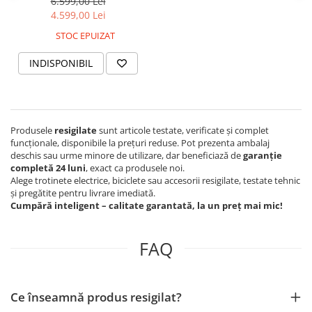
6.599,00 Lei
Organizatoare cabluri
4.599,00 Lei
Unelte & truse
STOC EPUIZAT
Adezivi & pastă termoconductoare
Rulouri de nichel
INDISPONIBIL
Tuburi termocontractabile
Șuruburi / kituri prindere
Publicitate & elemente expo
Produsele
resigilate
sunt articole testate, verificate și complet
funcționale, disponibile la prețuri reduse. Pot prezenta ambalaj
deschis sau urme minore de utilizare, dar beneficiază de
garanție
completă 24 luni
, exact ca produsele noi.
Alege trotinete electrice, biciclete sau accesorii resigilate, testate tehnic
și pregătite pentru livrare imediată.
Cumpără inteligent – calitate garantată, la un preț mai mic!
FAQ
Ce înseamnă produs resigilat?