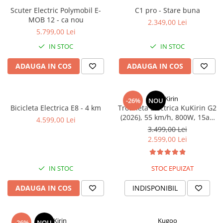
Jante
Scuter Electric Polymobil E-
C1 pro - Stare buna
Valve & extensii
MOB 12 - ca nou
2.349,00 Lei
Electronică
5.799,00 Lei
Acceleratoare & comenzi
IN STOC
IN STOC
Display-uri / ecrane
ADAUGA IN COS
ADAUGA IN COS
Lumini / iluminare
Motoare
Cabluri motoare
KuKirin
-26%
NOU
Senzori Hall
Bicicleta Electrica E8 - 4 km
Trotineta Electrica KuKirin G2
(2026), 55 km/h, 800W, 15ah
BMS
4.599,00 Lei
48v
3.499,00 Lei
Baterii
2.599,00 Lei
Controlere & Conversoare DC/DC
Încărcătoare
IN STOC
STOC EPUIZAT
Prize de încărcare
Cabluri pentru baterii
ADAUGA IN COS
INDISPONIBIL
Componente baterii
Localizatoare GPS
KuKirin
Kugoo
-26%
NOU