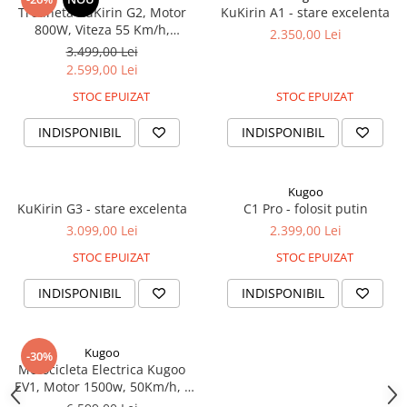
Mecanică
Trotineta KuKirin G2, Motor
KuKirin A1 - stare excelenta
Furci / mânere principale &
800W, Viteza 55 Km/h,
2.350,00 Lei
secundare
Autonomie 55-60 Km, [2026]
3.499,00 Lei
2.599,00 Lei
Pliere, pasadores & tije
Crickuri / suporturi parcare
STOC EPUIZAT
STOC EPUIZAT
Suspensii & amortizoare
INDISPONIBIL
INDISPONIBIL
Rulmenți
Transmisii & lanțuri
Claxoane / sonerii (timbres)
Kugoo
KuKirin G3 - stare excelenta
C1 Pro - folosit putin
Frâne
3.099,00 Lei
2.399,00 Lei
Discuri de frana
STOC EPUIZAT
STOC EPUIZAT
Plăcuțe de frână
Etrieri
INDISPONIBIL
INDISPONIBIL
Cabluri de frână
Manete de frână
Kugoo
-30%
Consumabile & Unelte
Motocicleta Electrica Kugoo
Conectori
EV1, Motor 1500w, 50Km/h, -
Folosita