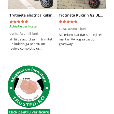
Trotinetă electrică Kukirin G4 (2026) motor 2000 W, viteză maximă 70 km/h, baterie cu litiu 60 V 20 Ah, anvelope de 11 inchi
Trotineta KuKirin G2 ULTRA (2026), 2 Motoare, 48v 18ah, Viteza 55 km/h, 1.600w, NEGRU+PORTOCALIU
Achizitie verificata
Achi
Luca,
Acum 8 luni
denis,
Acum 8 luni
Emi
Nu miam luat dar sunteți cei
lun
ati fii de acord sa imi trimiteti
mai tari VA rog sa castig
un kukirin g4 pentru un
giveaway
O t
reviwe complet plus
ast
promovare?
mult
pan
inch
vre
prob
etri
cum 