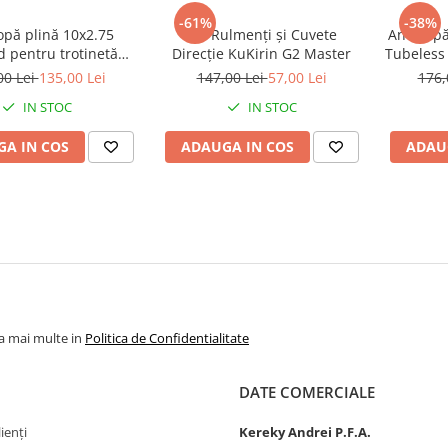
-61%
-38%
opă plină 10x2.75
Set Rulmenți și Cuvete
Anvelopă
d pentru trotinetă
Direcție KuKirin G2 Master
Tubeless 
electrică
KuKirin 
00 Lei
135,00 Lei
147,00 Lei
57,00 Lei
176,
IN STOC
IN STOC
A IN COS
ADAUGA IN COS
ADAU
la mai multe in
Politica de Confidentialitate
DATE COMERCIALE
ienți
Kereky Andrei P.F.A.