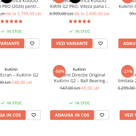
ta Electrica KUGOO
Trotineta Electrica KUGOO
Placu
3 PRO (2026) pentru
KIRIN G2 PRO, Viteza pana la
Kukirin 
ccidentat (Off-Road
45km/h, Autonomie 55Km,
Lei
de la 5.799,00 Lei
3.999,00 Lei
de la 2.499,00 Lei
99,
Scooter) - Motor Dual
Motor 600W, 48V 15Ah
0W, Autonomie de
teză Până la 65km/h,
IN STOC
IN STOC
erie 52V 23.2Ah
VARIANTE
VEZI VARIANTE
ADAU
KuKirin
KuKirin
-56%
-21%
/Ecran – KuKirin G2
Rulment Direcție Original
KuKir
KuKirin G2 – Ball Bearing
limitata
00 Lei
248,00 Lei
pentru Trotinetă Electrică
15.6A
147,00 Lei
65,00 Lei
3.299,00
IN STOC
IN STOC
A IN COS
ADAUGA IN COS
VEZI