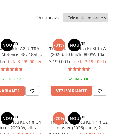
ă
Ordoneaza:
KuKirin
KuKirin
NOU
-31%
NOU
ta KuKirin G2 ULTRA
Trotineta Electrica KuKirin A1
2 Motoare, 48v 18ah,
(2026), 50 km/h, 800W, 13ah
a 55 km/h, 1.600w,
48v
 Lei
de la 3.299,00 Lei
3.199,00 Lei
de la 2.199,00 Lei
RU+PORTOCALIU
IN STOC
IN STOC
 VARIANTE
VEZI VARIANTE
KuKirin
KuKirin
NOU
-20%
NOU
 electrică Kukirin G4
Trotineta electica KuKirin G2
motor 2000 W, viteză
master (2026) cheie, 2
70 km/h, baterie cu
motoare 2*1000W, Autonomie