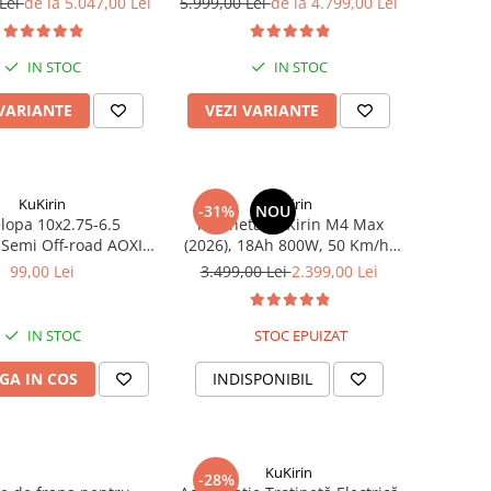
 Lei
de la 5.047,00 Lei
5.999,00 Lei
de la 4.799,00 Lei
 V 20 Ah, anvelope de
70km, Baterie 52V 20, 8 A.
11 inchi
IN STOC
IN STOC
 VARIANTE
VEZI VARIANTE
KuKirin
KuKirin
-31%
NOU
lopa 10x2.75-6.5
Trotineta KuKirin M4 Max
 Semi Off-road AOXIN
(2026), 18Ah 800W, 50 Km/h,
N G2, G2 Master, A1,
Chei 10inch Off-Road
99,00 Lei
3.499,00 Lei
2.399,00 Lei
T3
IN STOC
STOC EPUIZAT
GA IN COS
INDISPONIBIL
KuKirin
-28%