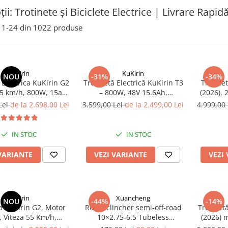
i: Trotinete și Biciclete Electrice | Livrare Rapid
1-
24
din
1022
produse
KuKirin
KuKirin
NOU
-31%
-34%
 Electrica KuKirin G2
Trotinetă Electrică KuKirin T3
Trotine
55 km/h, 800W, 15ah
– 800W, 48V 15.6Ah,
(2026), 
48v
Autonomie 58 km, Viteză 45
Vitez
Lei
de la 2.698,00 Lei
3.599,00 Lei
de la 2.499,00 Lei
4.999,00
km/h
NEG
IN STOC
IN STOC
VARIANTE
VEZI VARIANTE
VEZI
KuKirin
Xuancheng
NOU
-44%
-14%
a KuKirin G2, Motor
Roată clincher semi-off-road
Trotinetă
 Viteza 55 Km/h,
10×2.75-6.5 Tubeless
(2026) 
e 55-60 Km, [2026]
[Xuancheng]
maximă 