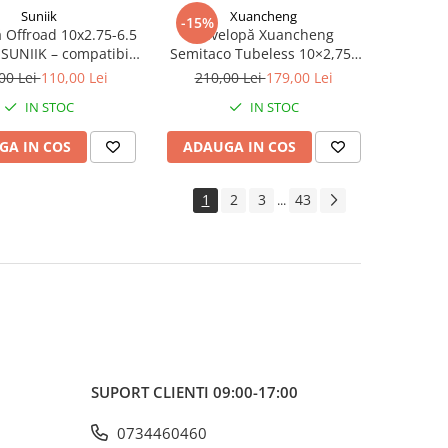
Suniik
Xuancheng
-15%
 Offroad 10x2.75-6.5
Anvelopă Xuancheng
SUNIIK – compatibilă
Semitaco Tubeless 10×2,75–
G2, G2 Pro, G2 Ultra,
6,5 cu gel antipana pentru
00 Lei
110,00 Lei
210,00 Lei
179,00 Lei
G3
trotinetă electrică
IN STOC
IN STOC
GA IN COS
ADAUGA IN COS
1
2
3
43
...
SUPORT CLIENTI
09:00-17:00
0734460460