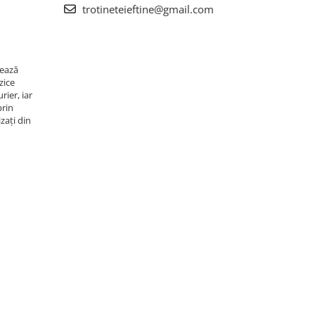
trotineteieftine@gmail.com
rează
zice
rier, iar
prin
zați din