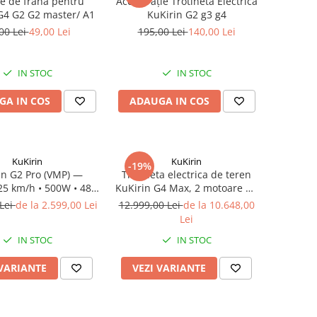
te de frana pentru
Accelerație Trotinetă Electrică
G4 G2 G2 master/ A1
KuKirin G2 g3 g4
00 Lei
49,00 Lei
195,00 Lei
140,00 Lei
IN STOC
IN STOC
GA IN COS
ADAUGA IN COS
KuKirin
KuKirin
-19%
in G2 Pro (VMP) —
Trotineta electrica de teren
 25 km/h • 500W • 48V
KuKirin G4 Max, 2 motoare de
h • Omologata DGT
1600W, autonomie max 95 km,
 Lei
de la 2.599,00 Lei
12.999,00 Lei
de la 10.648,00
viteza maxima 86 km/h
Lei
IN STOC
IN STOC
 VARIANTE
VEZI VARIANTE