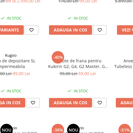
Lei
de la 2.599,00 Lei
176,00 Lei
99,00 Lei
5.899,00
litiu 60
IN STOC
IN STOC
VARIANTE
ADAUGA IN COS
VEZI
Kugoo
-40%
 de depozitare 5L
Placute de frana pentru
Anve
mpermeabila
Kukirin G2, G4, G2 Master, G3
Tubeless
Pro
- KUKIRI
00 Lei
99,00 Lei
99,00 Lei
59,00 Lei
IN STOC
IN STOC
A IN COS
ADAUGA IN COS
ADAU
KuKirin
KuKirin
NOU
-38%
NOU
-51%