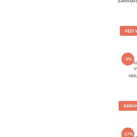
Jante
3.499,00 
Valve & extensii
Electronică
Acceleratoare & comenzi
VEZI 
Display-uri / ecrane
Lumini / iluminare
Motoare
Cabluri motoare
-9%
Geanta
Senzori Hall
i
BMS
109,
Baterii
Controlere & Conversoare DC/DC
Încărcătoare
Prize de încărcare
ADAUG
Cabluri pentru baterii
Componente baterii
Localizatoare GPS
-27%