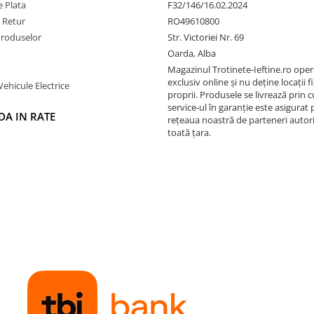
 Plata
F32/146/16.02.2024
e Retur
RO49610800
Produselor
Str. Victoriei Nr. 69
Oarda, Alba
Magazinul Trotinete-Ieftine.ro ope
exclusiv online și nu deține locații fi
Vehicule Electrice
proprii. Produsele se livrează prin cu
service-ul în garanție este asigurat 
A IN RATE
rețeaua noastră de parteneri autori
toată țara.