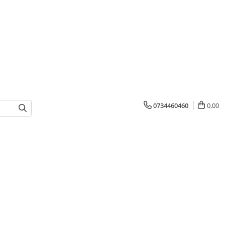
0734460460
0,00