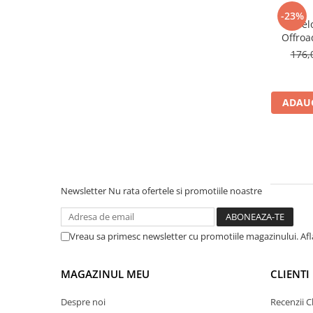
Organizatoare cabluri
-23%
Unelte & truse
Anvel
Offroa
Adezivi & pastă termoconductoare
176,
Rulouri de nichel
Tuburi termocontractabile
Șuruburi / kituri prindere
ADAUG
Publicitate & elemente expo
Newsletter
Nu rata ofertele si promotiile noastre
Vreau sa primesc newsletter cu promotiile magazinului. Af
MAGAZINUL MEU
CLIENTI
Despre noi
Recenzii Cl