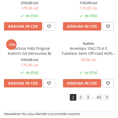
6,5 cu gel antipana pentru
KuKirin G2, G2 Pro, G2 Ultra,
210,00 Lei
176,00 Lei
trotinetă electrică
G3
179,00 Lei
110,00 Lei
IN STOC
IN STOC
ADAUGA IN COS
ADAUGA IN COS
KuKirin
-12%
Amortizor Față Original
Anvelopa 10x2.75-6.5
KuKirin G4 (Versiunea B)
Tubeless Semi Off-road AOXIN
- KUKIRIN G2, G2 Master, A1,
199,00 Lei
99,00 Lei
T3
175,00 Lei
IN STOC
IN STOC
ADAUGA IN COS
ADAUGA IN COS
1
2
3
43
...
Newsletter
Nu rata ofertele si promotiile noastre