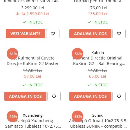
limitata 25 km/h • 500W • 48V
Offroad pentru trotinetă
15.6Ah • Omologata DGT
electrică
3.299,00 Lei
176,00 Lei
de la 2.599,00 Lei
135,00 Lei
IN STOC
IN STOC
VEZI VARIANTE
ADAUGA IN COS
KuKirin
-61%
-56%
Set Rulmenți și Cuvete
Rulment Direcție Original
Direcție KuKirin G2 Master
KuKirin G2 – Ball Bearing
pentru Trotinetă Electrică
147,00 Lei
147,00 Lei
57,00 Lei
65,00 Lei
IN STOC
IN STOC
ADAUGA IN COS
ADAUGA IN COS
Xuancheng
Suniik
-15%
-38%
Anvelopă Xuancheng
Anvelopă Offroad 10x2.75-6.5
Semitaco Tubeless 10×2,75–
Tubeless SUNIIK – compatibilă