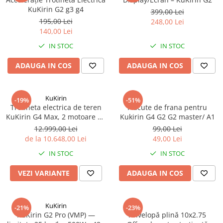
Organizatoare cabluri
KuKirin G2 g3 g4
399,00 Lei
Unelte & truse
195,00 Lei
248,00 Lei
Adezivi & pastă termoconductoare
140,00 Lei
Rulouri de nichel
IN STOC
IN STOC
Tuburi termocontractabile
ADAUGA IN COS
ADAUGA IN COS
Șuruburi / kituri prindere
Publicitate & elemente expo
KuKirin
-19%
-51%
Trotineta electrica de teren
Placute de frana pentru
KuKirin G4 Max, 2 motoare de
Kukirin G4 G2 G2 master/ A1
1600W, autonomie max 95
12.999,00 Lei
99,00 Lei
km, viteza maxima 86 km/h
de la 10.648,00 Lei
49,00 Lei
IN STOC
IN STOC
VEZI VARIANTE
ADAUGA IN COS
KuKirin
-21%
-23%
KuKirin G2 Pro (VMP) —
Anvelopă plină 10x2.75