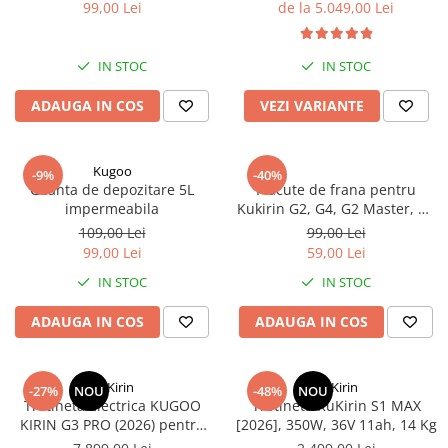
Jante
litiu 60 V 20 Ah, anvelope de
99,00 Lei
de la 5.049,00 Lei
11 inchi
Valve & extensii
Electronică
IN STOC
IN STOC
Acceleratoare & comenzi
ADAUGA IN COS
VEZI VARIANTE
Display-uri / ecrane
Lumini / iluminare
Motoare
Kugoo
-9%
-40%
Cabluri motoare
Geanta de depozitare 5L
Placute de frana pentru
impermeabila
Kukirin G2, G4, G2 Master, G3
Senzori Hall
Pro
109,00 Lei
99,00 Lei
BMS
99,00 Lei
59,00 Lei
Baterii
IN STOC
IN STOC
Controlere & Conversoare DC/DC
Încărcătoare
ADAUGA IN COS
ADAUGA IN COS
Prize de încărcare
Cabluri pentru baterii
KuKirin
KuKirin
-27%
NOU
-48%
NOU
Componente baterii
Trotineta Electrica KUGOO
Trotineta KuKirin S1 MAX
Localizatoare GPS
KIRIN G3 PRO (2026) pentru
[2026], 350W, 36V 11ah, 14 Kg
Teren Accidentat (Off-Road