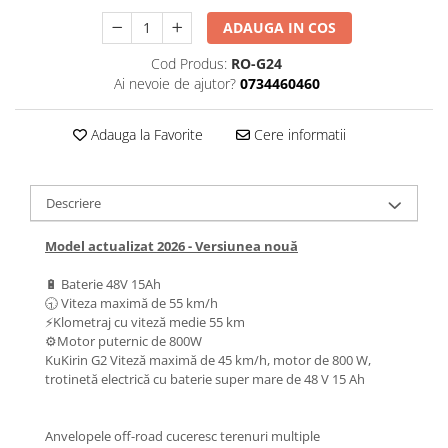
Mecanică
ADAUGA IN COS
Furci / mânere principale &
secundare
Cod Produs:
RO-G24
Pliere, pasadores & tije
Ai nevoie de ajutor?
0734460460
Crickuri / suporturi parcare
Suspensii & amortizoare
Adauga la Favorite
Cere informatii
Rulmenți
Transmisii & lanțuri
Descriere
Claxoane / sonerii (timbres)
Frâne
Model actualizat 2026 - Versiunea nouă
Discuri de frana
🔋 Baterie 48V 15Ah
Plăcuțe de frână
🕤 Viteza maximă de 55 km/h
Etrieri
⚡Klometraj cu viteză medie 55 km
⚙️Motor puternic de 800W
Cabluri de frână
KuKirin G2 Viteză maximă de 45 km/h, motor de 800 W,
Manete de frână
trotinetă electrică cu baterie super mare de 48 V 15 Ah
Consumabile & Unelte
Conectori
Anvelopele off-road cuceresc terenuri multiple