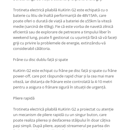
Trotineta electrică pliabilă KuKirin G2 este echipată cu o
baterie cu litiu de înaltă performanță de 48V15Ah, care
poate oferi o durată de viață a bateriei de ≤55km la viteză
medie (sarcină de 65kg). Fie că este vorba de navetă zilnică
eficientă sau de explorare de petrecere a timpului liber în
weekend lung, poate fi gestionat cu ușurință fără să vă faceți
griji cu privire la problemele de energie, extinzându-vă
considerabil călătoria.
Frâne cu disc dublu față și spate
KuKirin G2 este echipat cu frâne pe disc față și spate cu frâne
power-off, care pot răspunde rapid chiar și la cea mai mare
viteză, iar distanța de frânare este controlată la 4-10 metri
pentru a asigura o frânare sigură în situații de urgență.
Pliere rapidă
Trotineta electrică pliabilă KuKirin G2 a proiectat cu atenție
un mecanism de pliere rapidă cu un singur buton, care
poate realiza plierea și desfacerea stâlpului în doar câțiva
pași simpli. După pliere, așezați streamerul pe partea din