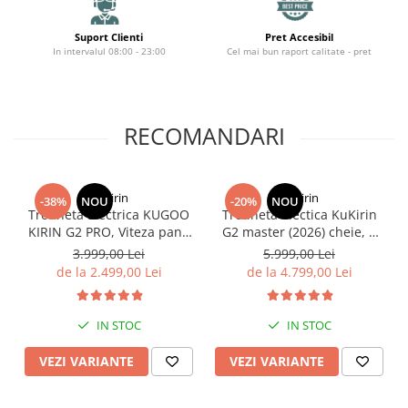
Suport Clienti
Pret Accesibil
In intervalul 08:00 - 23:00
Cel mai bun raport calitate - pret
RECOMANDARI
KuKirin
KuKirin
-38%
NOU
-20%
NOU
Trotineta Electrica KUGOO
Trotineta electica KuKirin
KIRIN G2 PRO, Viteza pana
G2 master (2026) cheie, 2
la 45km/h, Autonomie
motoare 2*1000W,
3.999,00 Lei
5.999,00 Lei
55Km, Motor 600W, 48V
Autonomie 70km, Baterie
de la 2.499,00 Lei
de la 4.799,00 Lei
15Ah
52V 20, 8 A.
IN STOC
IN STOC
VEZI VARIANTE
VEZI VARIANTE