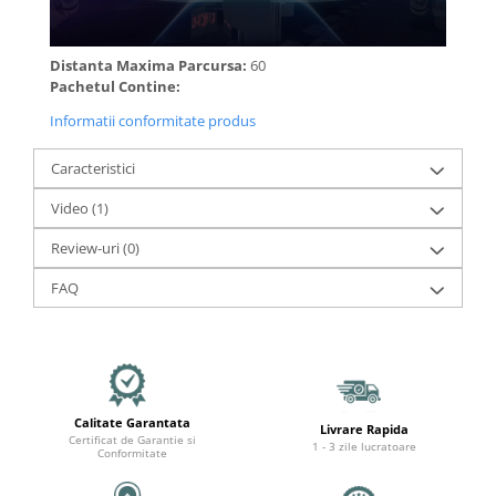
Distanta Maxima Parcursa:
60
Pachetul Contine:
Informatii conformitate produs
Caracteristici
Video
(1)
Review-uri
(0)
FAQ
Calitate Garantata
Livrare Rapida
Certificat de Garantie si
1 - 3 zile lucratoare
Conformitate