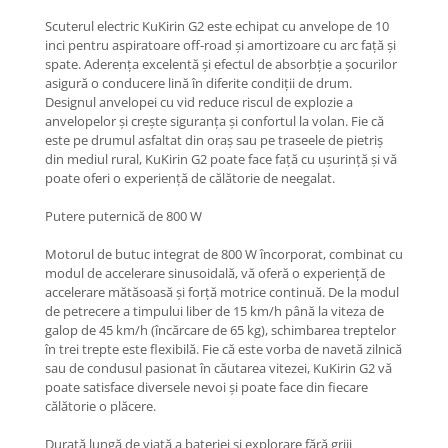
Organizatoare cabluri
Scuterul electric KuKirin G2 este echipat cu anvelope de 10
Unelte & truse
inci pentru aspiratoare off-road și amortizoare cu arc față și
Adezivi & pastă termoconductoare
spate. Aderența excelentă și efectul de absorbție a șocurilor
Rulouri de nichel
asigură o conducere lină în diferite condiții de drum.
Designul anvelopei cu vid reduce riscul de explozie a
Tuburi termocontractabile
anvelopelor și crește siguranța și confortul la volan. Fie că
Șuruburi / kituri prindere
este pe drumul asfaltat din oraș sau pe traseele de pietriș
din mediul rural, KuKirin G2 poate face față cu ușurință și vă
Publicitate & elemente expo
poate oferi o experiență de călătorie de neegalat.
Putere puternică de 800 W
Motorul de butuc integrat de 800 W încorporat, combinat cu
modul de accelerare sinusoidală, vă oferă o experiență de
accelerare mătăsoasă și forță motrice continuă. De la modul
de petrecere a timpului liber de 15 km/h până la viteza de
galop de 45 km/h (încărcare de 65 kg), schimbarea treptelor
în trei trepte este flexibilă. Fie că este vorba de navetă zilnică
sau de condusul pasionat în căutarea vitezei, KuKirin G2 vă
poate satisface diversele nevoi și poate face din fiecare
călătorie o plăcere.
Durată lungă de viață a bateriei și explorare fără griji