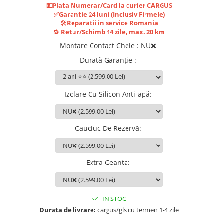
Jante
💵Plata Numerar/Card la curier CARGUS
Valve & extensii
✅Garantie 24 luni (Inclusiv Firmele)
🛠️
Reparatii in service Romania
Electronică
🔁
Retur/Schimb 14 zile, max. 20 km
Acceleratoare & comenzi
Montare Contact Cheie
:
NU❌
Display-uri / ecrane
Durată Garanție
:
Lumini / iluminare
Motoare
Cabluri motoare
Izolare Cu Silicon Anti-apă
:
Senzori Hall
BMS
Cauciuc De Rezervă
:
Baterii
Controlere & Conversoare DC/DC
Încărcătoare
Extra Geanta
:
Prize de încărcare
Cabluri pentru baterii
Componente baterii
IN STOC
Localizatoare GPS
Durata de livrare:
cargus/gls cu termen 1-4 zile