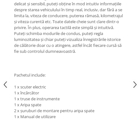
delicat și sensibil, puteți obține în mod intuitiv informațiile
despre starea vehiculului în timp real, inclusiv, dar fără a se
limita la, viteza de conducere, puterea rămasă, kilometrajul
și viteza curentă etc. Toate datele cheie sunt clare dintr-o
privire. În plus, operarea tactilă este simplă și intuitivă.
Puteți schimba modurile de condus, puteți regla
luminozitatea și chiar puteți vizualiza înregistrările istorice
de călătorie doar cu o atingere, astfel încât fiecare cursă să
fie sub controlul dumneavoastră.
Pachetul include:
1 x scuter electric
1 x încărcător
1 x truse de instrumente
1 x Aripa spate
2 x șuruburi de montare pentru aripa spate
1 x Manual de utilizare