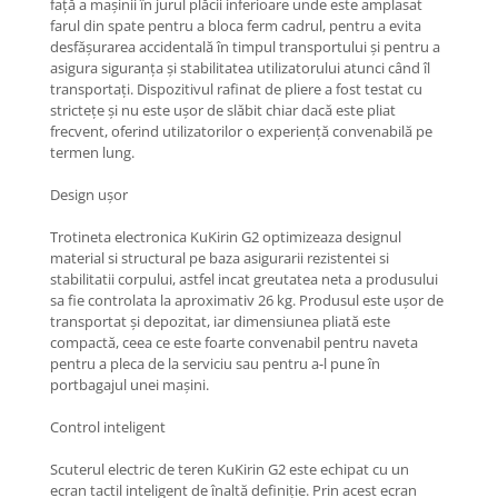
față a mașinii în jurul plăcii inferioare unde este amplasat
farul din spate pentru a bloca ferm cadrul, pentru a evita
desfășurarea accidentală în timpul transportului și pentru a
asigura siguranța și stabilitatea utilizatorului atunci când îl
transportați. Dispozitivul rafinat de pliere a fost testat cu
strictețe și nu este ușor de slăbit chiar dacă este pliat
frecvent, oferind utilizatorilor o experiență convenabilă pe
termen lung.
Design ușor
Trotineta electronica KuKirin G2 optimizeaza designul
material si structural pe baza asigurarii rezistentei si
stabilitatii corpului, astfel incat greutatea neta a produsului
sa fie controlata la aproximativ 26 kg. Produsul este ușor de
transportat și depozitat, iar dimensiunea pliată este
compactă, ceea ce este foarte convenabil pentru naveta
pentru a pleca de la serviciu sau pentru a-l pune în
portbagajul unei mașini.
Control inteligent
Scuterul electric de teren KuKirin G2 este echipat cu un
ecran tactil inteligent de înaltă definiție. Prin acest ecran