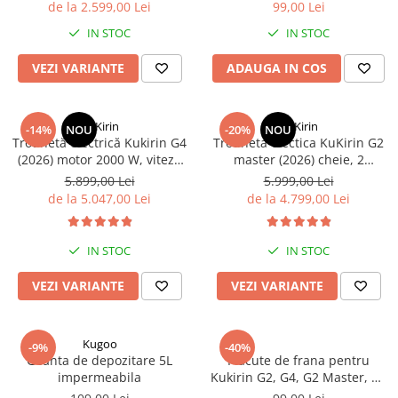
Jante
de la 2.599,00 Lei
99,00 Lei
Valve & extensii
IN STOC
IN STOC
Electronică
VEZI VARIANTE
ADAUGA IN COS
Acceleratoare & comenzi
Display-uri / ecrane
Lumini / iluminare
KuKirin
KuKirin
-14%
NOU
-20%
NOU
Trotinetă electrică Kukirin G4
Trotineta electica KuKirin G2
Motoare
(2026) motor 2000 W, viteză
master (2026) cheie, 2
Cabluri motoare
maximă 70 km/h, baterie cu
motoare 2*1000W, Autonomie
5.899,00 Lei
5.999,00 Lei
Senzori Hall
litiu 60 V 20 Ah, anvelope de
70km, Baterie 52V 20, 8 A.
de la 5.047,00 Lei
de la 4.799,00 Lei
11 inchi
BMS
Baterii
IN STOC
IN STOC
Controlere & Conversoare DC/DC
Încărcătoare
VEZI VARIANTE
VEZI VARIANTE
Prize de încărcare
Cabluri pentru baterii
Kugoo
-9%
-40%
Componente baterii
Geanta de depozitare 5L
Placute de frana pentru
Localizatoare GPS
impermeabila
Kukirin G2, G4, G2 Master, G3
Pro