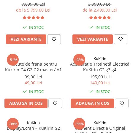
Organizatoare cabluri
Teren Accidentat (Off-Road
45km/h, Autonomie 55Km,
7.899,00 Lei
3.999,00 Lei
Electric Scooter) - Motor Dual
Motor 600W, 48V 15Ah
Unelte & truse
de la 5.799,00 Lei
de la 2.499,00 Lei
2x1200W, Autonomie de
Adezivi & pastă termoconductoare
80km, Viteză Până la 65km/h,
Rulouri de nichel
Baterie 52V 23.2Ah
IN STOC
IN STOC
Tuburi termocontractabile
VEZI VARIANTE
VEZI VARIANTE
Șuruburi / kituri prindere
Publicitate & elemente expo
KuKirin
-51%
-28%
Placute de frana pentru
Accelerație Trotinetă Electrică
Kukirin G4 G2 G2 master/ A1
KuKirin G2 g3 g4
99,00 Lei
195,00 Lei
49,00 Lei
140,00 Lei
IN STOC
IN STOC
ADAUGA IN COS
ADAUGA IN COS
KuKirin
KuKirin
-38%
-56%
Display/Ecran – KuKirin G2
Rulment Direcție Original