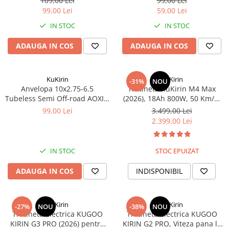
Mecanică
109,00 Lei
99,00 Lei
99,00 Lei
59,00 Lei
Furci / mânere principale &
IN STOC
IN STOC
secundare
Pliere, pasadores & tije
ADAUGA IN COS
ADAUGA IN COS
Crickuri / suporturi parcare
Suspensii & amortizoare
Rulmenți
KuKirin
KuKirin
-31%
NOU
Anvelopa 10x2.75-6.5
Trotineta KuKirin M4 Max
Transmisii & lanțuri
Tubeless Semi Off-road AOXIN
(2026), 18Ah 800W, 50 Km/h,
Claxoane / sonerii (timbres)
- KUKIRIN G2, G2 Master, A1,
Chei 10inch Off-Road
99,00 Lei
3.499,00 Lei
T3
Frâne
2.399,00 Lei
Discuri de frana
Plăcuțe de frână
IN STOC
STOC EPUIZAT
Etrieri
ADAUGA IN COS
INDISPONIBIL
Cabluri de frână
Manete de frână
Consumabile & Unelte
KuKirin
KuKirin
-27%
NOU
-38%
NOU
Trotineta Electrica KUGOO
Trotineta Electrica KUGOO
Conectori
KIRIN G3 PRO (2026) pentru
KIRIN G2 PRO, Viteza pana la