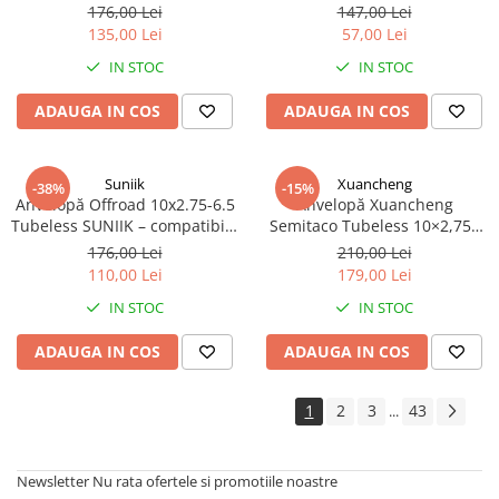
electrică
176,00 Lei
147,00 Lei
135,00 Lei
57,00 Lei
IN STOC
IN STOC
ADAUGA IN COS
ADAUGA IN COS
Suniik
Xuancheng
-38%
-15%
Anvelopă Offroad 10x2.75-6.5
Anvelopă Xuancheng
Tubeless SUNIIK – compatibilă
Semitaco Tubeless 10×2,75–
KuKirin G2, G2 Pro, G2 Ultra,
6,5 cu gel antipana pentru
176,00 Lei
210,00 Lei
G3
trotinetă electrică
110,00 Lei
179,00 Lei
IN STOC
IN STOC
ADAUGA IN COS
ADAUGA IN COS
1
2
3
43
...
Newsletter
Nu rata ofertele si promotiile noastre