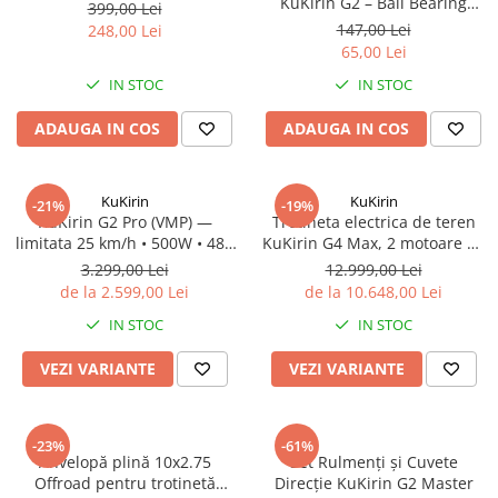
KuKirin G2 – Ball Bearing
399,00 Lei
pentru Trotinetă Electrică
147,00 Lei
248,00 Lei
65,00 Lei
IN STOC
IN STOC
ADAUGA IN COS
ADAUGA IN COS
KuKirin
KuKirin
-21%
-19%
KuKirin G2 Pro (VMP) —
Trotineta electrica de teren
limitata 25 km/h • 500W • 48V
KuKirin G4 Max, 2 motoare de
15.6Ah • Omologata DGT
1600W, autonomie max 95
3.299,00 Lei
12.999,00 Lei
km, viteza maxima 86 km/h
de la 2.599,00 Lei
de la 10.648,00 Lei
IN STOC
IN STOC
VEZI VARIANTE
VEZI VARIANTE
-23%
-61%
Anvelopă plină 10x2.75
Set Rulmenți și Cuvete
Offroad pentru trotinetă
Direcție KuKirin G2 Master