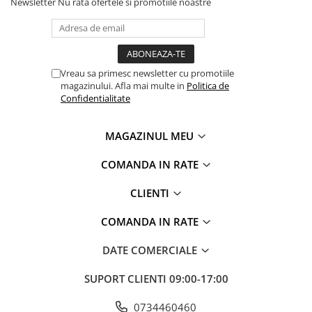
Trotinete Sub 3000 Lei
Trotinete cu Scaun
ATV 150cc
KuKirin G2 Pro
Newsletter
Nu rata ofertele si promotiile noastre
Suporturi pentru telefon
KuKirin G3
Trotinete Peste 3000 Lei
Trotinete cu Cheie
ATV 200cc
Oglinzi retrovizoare
KuKirin G2 Master
Trotinete cu Scaun
Trotinete cu Suspensii
ATV 1000W
Ornamente, stickere & viniluri
KuKirin G1 Pro
Iluminare decorativă
Trotinete cu Cheie
Trotinete cu Ghidon Reglabil
ATV 1500W
Vreau sa primesc newsletter cu promotiile
KuKirin V1 Pro
Protecții la coliziune
magazinului. Afla mai multe in
Politica de
Trotinete cu Baterie Detașabilă
KuKirin V2
Confidentialitate
KuKirin S1 Max
KuKirin A1
MAGAZINUL MEU
KuKirin M4 Max
COMANDA IN RATE
KuKirin G2 Ultra
KuKirin T3
CLIENTI
Xiaomi Mi
Roți și Anvelope
COMANDA IN RATE
Anvelope
DATE COMERCIALE
Anvelope pneumatice
Anvelope solide
SUPORT CLIENTI
09:00-17:00
Camere de aer
0734460460