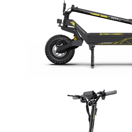
Mecanică
Furci / mânere principale &
secundare
Pliere, pasadores & tije
Crickuri / suporturi parcare
Suspensii & amortizoare
Rulmenți
Transmisii & lanțuri
Claxoane / sonerii (timbres)
Frâne
Discuri de frana
Plăcuțe de frână
Etrieri
Cabluri de frână
Manete de frână
Consumabile & Unelte
Conectori