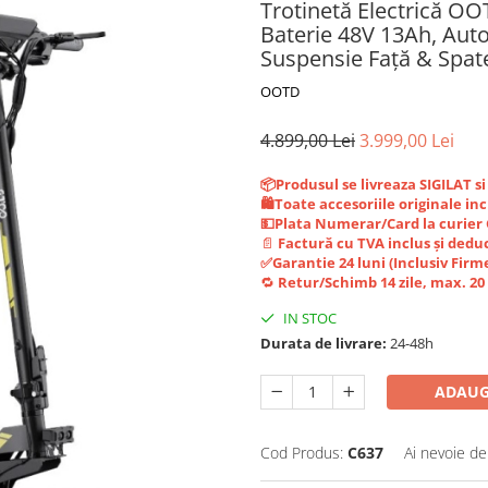
Trotinetă Electrică O
Baterie 48V 13Ah, Aut
Suspensie Față & Spate
OOTD
4.899,00 Lei
3.999,00 Lei
📦Produsul se livreaza SIGILAT s
🛍️Toate accesoriile originale inc
💵Plata Numerar/Card la curie
📄
Factură cu TVA inclus și deduc
✅Garantie 24 luni (Inclusiv Firm
🔁
Retur/Schimb 14 zile, max. 2
IN STOC
Durata de livrare:
24-48h
ADAUG
Cod Produs:
C637
Ai nevoie de