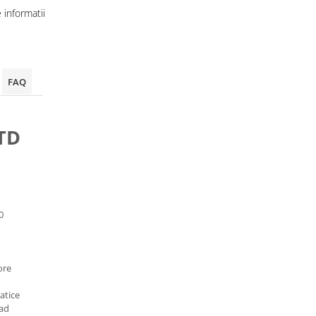
informatii
FAQ
TD
0
ore
atice
oad