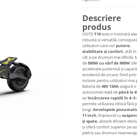
Descriere
produs
OOTD
T10
este o trotinetă ele
robustă și versatilă, conceput
utilizatori care vor
putere,
stabilitate și confort
, atât în
cât și pe drumuri mai dificile.
de
500W cu vârf de 900W
ofe
accelerație puternică și capaci
excelentă de urcare, fiind potr
inclusiv pentru utilizatori mai g
Bateria de
48V 13Ah
asigură o
autonomie reală de
până la 
iar
încărcarea rapidă în 4–5
permite utilizarea zilnică fără
lungi.
Anvelopele pneumati
11 inch
, împreună cu
suspens
și spate
, absorb eficient deniv
și oferă confort superior pe asf
pietriș sau drumuri neamenaja