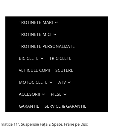
TROTINETE MARI
TROTINETE MICI
TROTINETE PERSONALIZATE
BICICLETE
TRICICLETE
VEHICULE COPII
SCUTERE
MOTOCICLETE
ATV
ACCESORII
PIESE
GARANTIE
SERVICE & GARANTIE
atice 11”, Suspensie Față & Spate, Frâne pe Disc