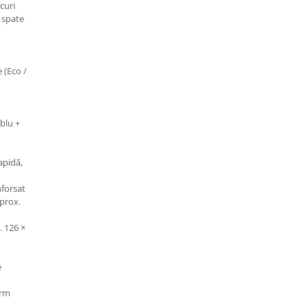
curi
i spate
 (Eco /
blu +
apidă,
forsat
prox.
 126 ×
e
orm