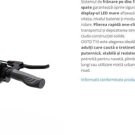
Sistemul de
frânare pe disc 
spate
garantează oprire sigură
display-ul LED mare
afișează 
viteza, nivelul bateriei și modu
rulare.
Plierea rapidă one-cl
transportul și depozitarea simp
ciuda construcției solide.
OOTD T10 este alegerea ideal
adulți care caută o trotine
puternică, stabilă și rezist
potrivită pentru navetă, plimb
lungi sau utilizare mixtă urban 
road.
Informatii conformitate prod