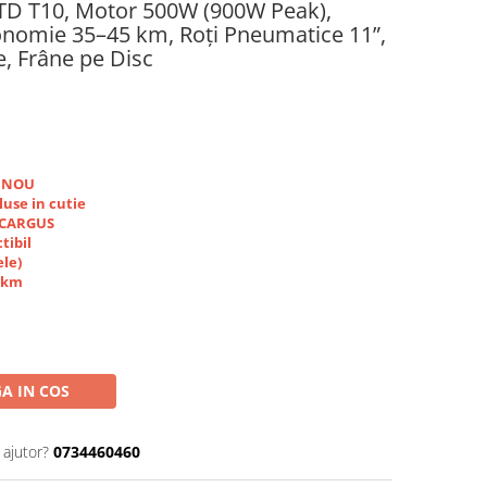
OTD T10, Motor 500W (900W Peak),
onomie 35–45 km, Roți Pneumatice 11”,
, Frâne pe Disc
i NOU
luse in cutie
r CARGUS
tibil
ele)
0 km
A IN COS
 ajutor?
0734460460