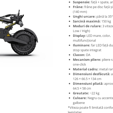
Suspensie:
față + spate, ar
Frâne:
frâne pe disc față ș
(140 mm)
Unghi urcare:
până la 35°
Sarcină maximă:
150 kg
Moduri de rulare:
3 viteze
Low / High)
Display:
LED mare, color,
multifuncțional
Iluminare:
far LED față du
stop spate integrat
Claxon:
DA
Mecanism pliere:
pliere r
one-click
Material cadru:
metal ran
Dimensiuni desfăcută:
a
126 × 66.5 × 134 cm
Dimensiuni pliată:
aprox.
64.5 × 58 cm
Greutate:
~22 kg
Culoare:
Negru cu accent
galbene
*Viteza poate fi limitată conf
legislației.