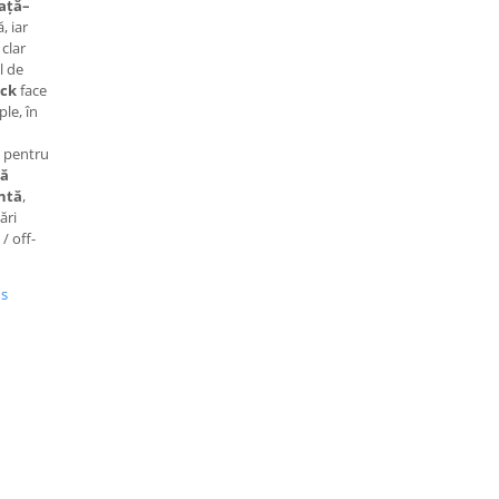
față–
, iar
clar
l de
ick
face
le, în
ă pentru
tă
entă
,
ări
/ off-
us