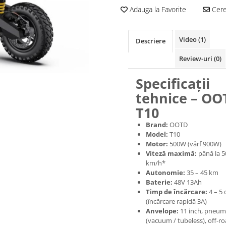
Adauga la Favorite
Cere 
Video
(1)
Descriere
Review-uri
(0)
Specificații
tehnice – OO
T10
Brand:
OOTD
Model:
T10
Motor:
500W (vârf 900W)
Viteză maximă:
până la 5
km/h*
Autonomie:
35 – 45 km
Baterie:
48V 13Ah
Timp de încărcare:
4 – 5 
(încărcare rapidă 3A)
Anvelope:
11 inch, pneum
(vacuum / tubeless), off-r