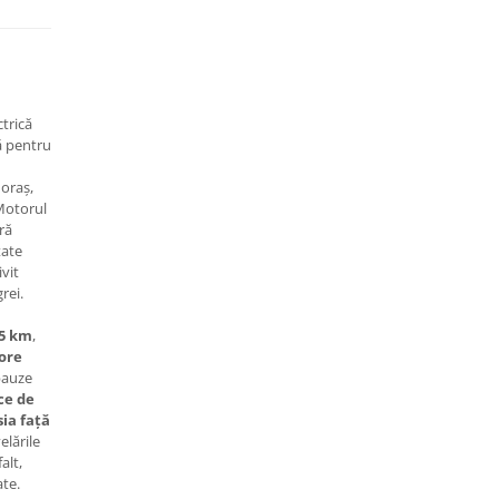
ctrică
ă pentru
 oraș,
 Motorul
ră
tate
ivit
rei.
45 km
,
 ore
 pauze
ce de
ia față
elările
alt,
te.