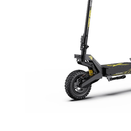
Organizatoare cabluri
Unelte & truse
Adezivi & pastă termoconductoare
Rulouri de nichel
Tuburi termocontractabile
Șuruburi / kituri prindere
Publicitate & elemente expo