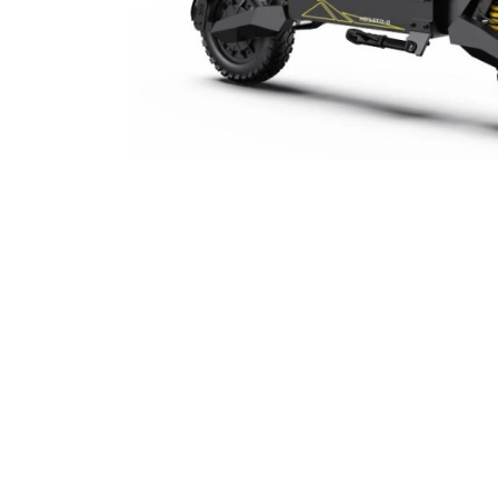
Jante
Valve & extensii
Electronică
Acceleratoare & comenzi
Display-uri / ecrane
Lumini / iluminare
Motoare
Cabluri motoare
Senzori Hall
BMS
Baterii
Controlere & Conversoare DC/DC
Încărcătoare
Prize de încărcare
Cabluri pentru baterii
Componente baterii
Localizatoare GPS