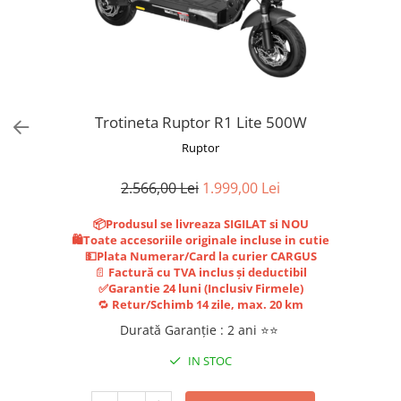
Trotinete Sub 3000 Lei
Trotinete cu Scaun
ATV 150cc
KuKirin G2 Pro
Suporturi pentru telefon
KuKirin G3
Trotinete Peste 3000 Lei
Trotinete cu Cheie
ATV 200cc
Oglinzi retrovizoare
KuKirin G2 Master
Trotinete cu Scaun
Trotinete cu Suspensii
ATV 1000W
Ornamente, stickere & viniluri
KuKirin G1 Pro
Iluminare decorativă
Trotinete cu Cheie
Trotinete cu Ghidon Reglabil
ATV 1500W
KuKirin V1 Pro
Protecții la coliziune
Trotinete cu Baterie Detașabilă
KuKirin V2
Trotineta Ruptor R1 Lite 500W
KuKirin S1 Max
Ruptor
KuKirin A1
2.566,00 Lei
1.999,00 Lei
KuKirin M4 Max
KuKirin G2 Ultra
📦Produsul se livreaza SIGILAT si NOU
KuKirin T3
🛍️Toate accesoriile originale incluse in cutie
💵Plata Numerar/Card la curier CARGUS
Xiaomi Mi
📄
Factură cu TVA inclus și deductibil
Roți și Anvelope
✅Garantie 24 luni (Inclusiv Firmele)
🔁
Retur/Schimb 14 zile, max. 20 km
Anvelope
Durată Garanție
:
2 ani ⭐⭐
Anvelope pneumatice
Anvelope solide
IN STOC
Camere de aer