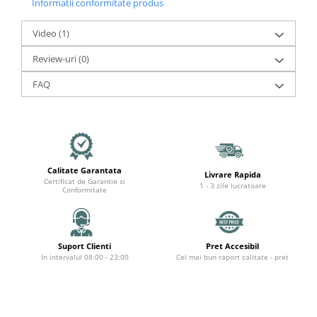
Organizatoare cabluri
Informatii conformitate produs
Unelte & truse
Video
(1)
Adezivi & pastă termoconductoare
Rulouri de nichel
Review-uri
(0)
Tuburi termocontractabile
FAQ
Șuruburi / kituri prindere
Publicitate & elemente expo
Calitate Garantata
Livrare Rapida
Certificat de Garantie si
1 - 3 zile lucratoare
Conformitate
Suport Clienti
Pret Accesibil
In intervalul 08:00 - 23:00
Cel mai bun raport calitate - pret