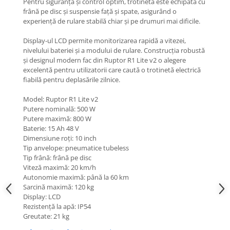
Mecanică
Pentru siguranță și control optim, trotineta este echipată cu
frână pe disc și suspensie față și spate, asigurând o
Furci / mânere principale &
experiență de rulare stabilă chiar și pe drumuri mai dificile.
secundare
Pliere, pasadores & tije
Display-ul LCD permite monitorizarea rapidă a vitezei,
nivelului bateriei și a modului de rulare. Construcția robustă
Crickuri / suporturi parcare
și designul modern fac din Ruptor R1 Lite v2 o alegere
Suspensii & amortizoare
excelentă pentru utilizatorii care caută o trotinetă electrică
Rulmenți
fiabilă pentru deplasările zilnice.
Transmisii & lanțuri
Model: Ruptor R1 Lite v2
Claxoane / sonerii (timbres)
Putere nominală: 500 W
Putere maximă: 800 W
Frâne
Baterie: 15 Ah 48 V
Discuri de frana
Dimensiune roți: 10 inch
Tip anvelope: pneumatice tubeless
Plăcuțe de frână
Tip frână: frână pe disc
Etrieri
Viteză maximă: 20 km/h
Cabluri de frână
Autonomie maximă: până la 60 km
Sarcină maximă: 120 kg
Manete de frână
Display: LCD
Consumabile & Unelte
Rezistență la apă: IP54
Greutate: 21 kg
Conectori