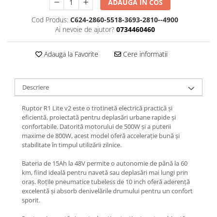
Jante
ADAUGA IN COS
Valve & extensii
Cod Produs:
C624-2860-5518-3693-2810--4900
Electronică
Ai nevoie de ajutor?
0734460460
Acceleratoare & comenzi
Display-uri / ecrane
Adauga la Favorite
Cere informatii
Lumini / iluminare
Motoare
Descriere
Cabluri motoare
Senzori Hall
Ruptor R1 Lite v2 este o trotinetă electrică practică și
BMS
eficientă, proiectată pentru deplasări urbane rapide și
confortabile. Datorită motorului de 500W și a puterii
Baterii
maxime de 800W, acest model oferă accelerație bună și
Controlere & Conversoare DC/DC
stabilitate în timpul utilizării zilnice.
Încărcătoare
Bateria de 15Ah la 48V permite o autonomie de până la 60
Prize de încărcare
km, fiind ideală pentru navetă sau deplasări mai lungi prin
Cabluri pentru baterii
oraș. Roțile pneumatice tubeless de 10 inch oferă aderență
excelentă și absorb denivelările drumului pentru un confort
Componente baterii
sporit.
Localizatoare GPS