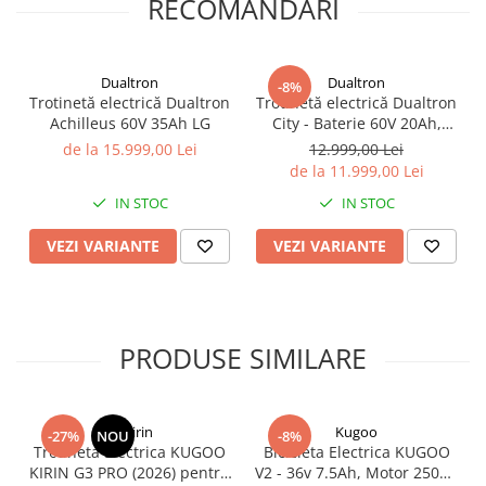
RECOMANDARI
Dualtron
Dualtron
-8%
Trotinetă electrică Dualtron
Trotinetă electrică Dualtron
Achilleus 60V 35Ah LG
City - Baterie 60V 20Ah,
Viteza 70 km/h, 80 km
de la 15.999,00 Lei
12.999,00 Lei
de la 11.999,00 Lei
IN STOC
IN STOC
VEZI VARIANTE
VEZI VARIANTE
PRODUSE SIMILARE
KuKirin
Kugoo
-27%
NOU
-8%
Trotineta Electrica KUGOO
Bicicleta Electrica KUGOO
KIRIN G3 PRO (2026) pentru
V2 - 36v 7.5Ah, Motor 250W,