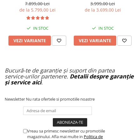
Teren Accidentat (Off-Road
25Km/h, Roti 20''
7.899,00 Lei
3.999,00 Lei
Electric Scooter) - Motor
de la 5.799,00 Lei
de la 3.699,00 Lei
Dual 2x1200W, Autonomie
de 80km, Viteză Până la
65km/h, Baterie 52V 23.2Ah
IN STOC
IN STOC
VEZI VARIANTE
VEZI VARIANTE
Bucură-te de garanție și suport din partea
service-urilor partenere.
Detalii despre garanție
și service aici
.
Newsletter
Nu rata ofertele si promotiile noastre
Vreau sa primesc newsletter cu promotiile
magazinului. Afla mai multe in
Politica de