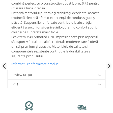
Mecanică
combină perfect cu o construcție robustă, pregătită pentru
Furci / mânere principale &
utilizare zilnică intensă.
secundare
Datorită motorului puternic și stabilității excelente, această
trotinetă electrică oferă o experiență de condus sigură și
Pliere, pasadores & tije
plăcută. Suspensiile ranforsate contribuie la absorbția
Crickuri / suporturi parcare
eficientă a șocurilor și denivelărilor, oferind confort sporit
chiar și pe suprafețe mai dificile.
Suspensii & amortizoare
Ecoxtrem M41 Armored ONE impresionează prin aspectul
Rulmenți
său sportiv în culoare albă, cu detalii moderne care îi oferă
Transmisii & lanțuri
un stil premium și atractiv. Materialele de calitate și
componentele rezistente contribuie la durabilitatea și
Claxoane / sonerii (timbres)
siguranța produsului.
Frâne
Informatii conformitate produs
Discuri de frana
Plăcuțe de frână
Review-uri
(0)
Etrieri
FAQ
Cabluri de frână
Manete de frână
Consumabile & Unelte
Conectori