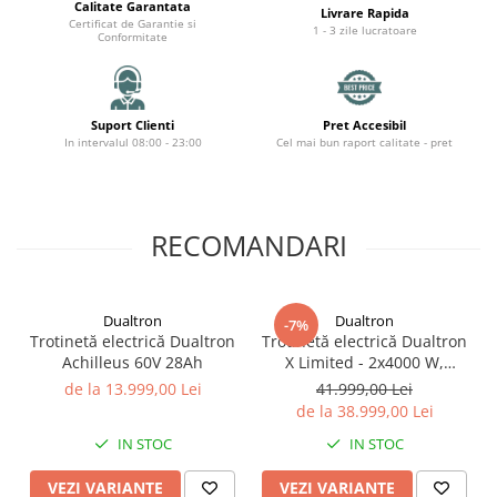
Organizatoare cabluri
Calitate Garantata
Livrare Rapida
Certificat de Garantie si
Unelte & truse
1 - 3 zile lucratoare
Conformitate
Adezivi & pastă termoconductoare
Rulouri de nichel
Tuburi termocontractabile
Suport Clienti
Pret Accesibil
In intervalul 08:00 - 23:00
Cel mai bun raport calitate - pret
Șuruburi / kituri prindere
Publicitate & elemente expo
RECOMANDARI
Dualtron
Dualtron
-7%
Trotinetă electrică Dualtron
Trotinetă electrică Dualtron
Achilleus 60V 28Ah
X Limited - 2х4000 W,
Baterie 84V 60Ah LG,
de la 13.999,00 Lei
41.999,00 Lei
Autonomie 200km
de la 38.999,00 Lei
IN STOC
IN STOC
VEZI VARIANTE
VEZI VARIANTE