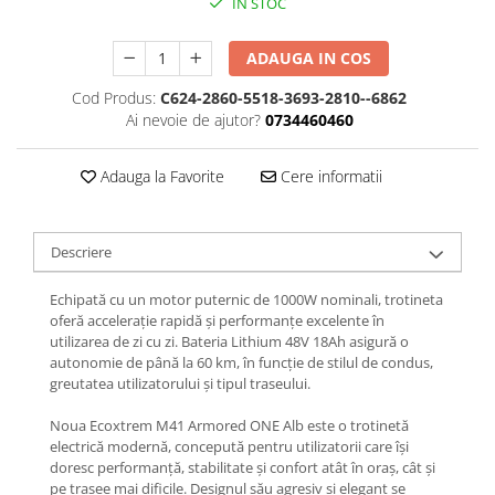
Jante
IN STOC
Valve & extensii
ADAUGA IN COS
Electronică
Acceleratoare & comenzi
Cod Produs:
C624-2860-5518-3693-2810--6862
Ai nevoie de ajutor?
0734460460
Display-uri / ecrane
Lumini / iluminare
Adauga la Favorite
Cere informatii
Motoare
Cabluri motoare
Senzori Hall
Descriere
BMS
Baterii
Echipată cu un motor puternic de 1000W nominali, trotineta
oferă accelerație rapidă și performanțe excelente în
Controlere & Conversoare DC/DC
utilizarea de zi cu zi. Bateria Lithium 48V 18Ah asigură o
Încărcătoare
autonomie de până la 60 km, în funcție de stilul de condus,
Prize de încărcare
greutatea utilizatorului și tipul traseului.
Cabluri pentru baterii
Noua Ecoxtrem M41 Armored ONE Alb este o trotinetă
Componente baterii
electrică modernă, concepută pentru utilizatorii care își
Localizatoare GPS
doresc performanță, stabilitate și confort atât în oraș, cât și
pe trasee mai dificile. Designul său agresiv și elegant se