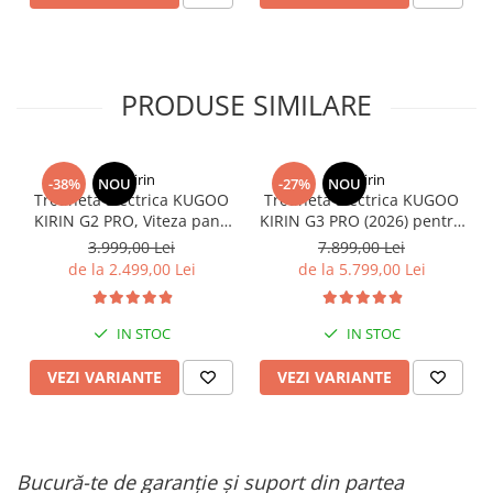
PRODUSE SIMILARE
KuKirin
KuKirin
-38%
NOU
-27%
NOU
Trotineta Electrica KUGOO
Trotineta Electrica KUGOO
KIRIN G2 PRO, Viteza pana
KIRIN G3 PRO (2026) pentru
la 45km/h, Autonomie
Teren Accidentat (Off-Road
3.999,00 Lei
7.899,00 Lei
55Km, Motor 600W, 48V
Electric Scooter) - Motor
de la 2.499,00 Lei
de la 5.799,00 Lei
15Ah
Dual 2x1200W, Autonomie
de 80km, Viteză Până la
65km/h, Baterie 52V 23.2Ah
IN STOC
IN STOC
VEZI VARIANTE
VEZI VARIANTE
Bucură-te de garanție și suport din partea