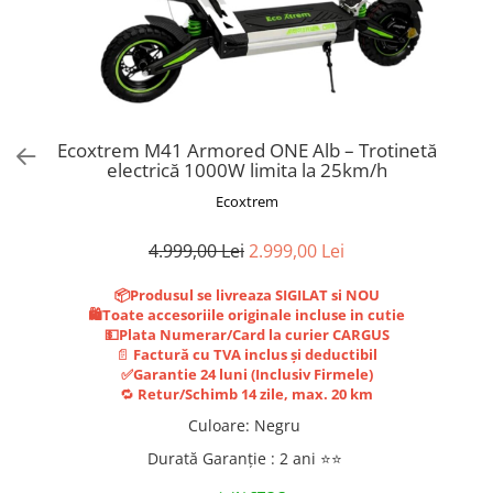
Trotinete Sub 3000 Lei
Trotinete cu Scaun
ATV 150cc
KuKirin G2 Pro
Suporturi pentru telefon
KuKirin G3
Trotinete Peste 3000 Lei
Trotinete cu Cheie
ATV 200cc
Oglinzi retrovizoare
KuKirin G2 Master
Trotinete cu Scaun
Trotinete cu Suspensii
ATV 1000W
Ornamente, stickere & viniluri
KuKirin G1 Pro
Iluminare decorativă
Trotinete cu Cheie
Trotinete cu Ghidon Reglabil
ATV 1500W
KuKirin V1 Pro
Protecții la coliziune
Trotinete cu Baterie Detașabilă
KuKirin V2
Ecoxtrem M41 Armored ONE Alb – Trotinetă
electrică 1000W limita la 25km/h
KuKirin S1 Max
Ecoxtrem
KuKirin A1
KuKirin M4 Max
4.999,00 Lei
2.999,00 Lei
KuKirin G2 Ultra
KuKirin T3
📦Produsul se livreaza SIGILAT si NOU
🛍️Toate accesoriile originale incluse in cutie
Xiaomi Mi
💵Plata Numerar/Card la curier CARGUS
Roți și Anvelope
📄
Factură cu TVA inclus și deductibil
✅Garantie 24 luni (Inclusiv Firmele)
Anvelope
🔁
Retur/Schimb 14 zile, max. 20 km
Anvelope pneumatice
Culoare
:
Negru
Anvelope solide
Durată Garanție
:
2 ani ⭐⭐
Camere de aer