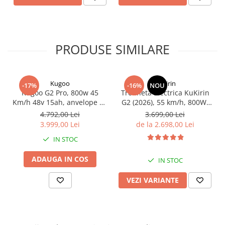
PRODUSE SIMILARE
Kugoo
KuKirin
-17%
-16%
NOU
Kugoo G2 Pro, 800w 45
Trotineta Electrica KuKirin
Km/h 48v 15ah, anvelope 10
G2 (2026), 55 km/h, 800W,
inch
15ah 48v
4.792,00 Lei
3.699,00 Lei
3.999,00 Lei
de la 2.698,00 Lei
IN STOC
ADAUGA IN COS
IN STOC
VEZI VARIANTE