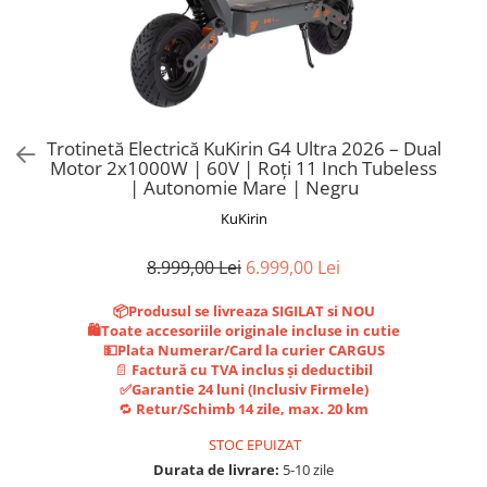
Trotinete Sub 3000 Lei
Trotinete cu Scaun
ATV 150cc
KuKirin G2 Pro
Suporturi pentru telefon
KuKirin G3
Trotinete Peste 3000 Lei
Trotinete cu Cheie
ATV 200cc
Oglinzi retrovizoare
KuKirin G2 Master
Trotinete cu Scaun
Trotinete cu Suspensii
ATV 1000W
Ornamente, stickere & viniluri
KuKirin G1 Pro
Iluminare decorativă
Trotinete cu Cheie
Trotinete cu Ghidon Reglabil
ATV 1500W
KuKirin V1 Pro
Protecții la coliziune
Trotinete cu Baterie Detașabilă
KuKirin V2
Trotinetă Electrică KuKirin G4 Ultra 2026 – Dual
Motor 2x1000W | 60V | Roți 11 Inch Tubeless
KuKirin S1 Max
| Autonomie Mare | Negru
KuKirin A1
KuKirin
KuKirin M4 Max
KuKirin G2 Ultra
8.999,00 Lei
6.999,00 Lei
KuKirin T3
📦Produsul se livreaza SIGILAT si NOU
Xiaomi Mi
🛍️Toate accesoriile originale incluse in cutie
Roți și Anvelope
💵Plata Numerar/Card la curier CARGUS
📄
Factură cu TVA inclus și deductibil
Anvelope
✅Garantie 24 luni (Inclusiv Firmele)
Anvelope pneumatice
🔁
Retur/Schimb 14 zile, max. 20 km
Anvelope solide
STOC EPUIZAT
Camere de aer
Durata de livrare:
5-10 zile