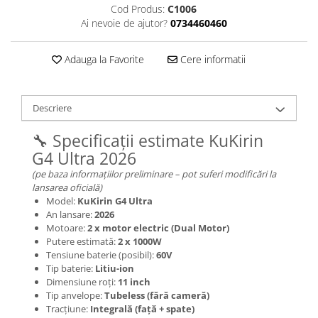
Jante
Cod Produs:
C1006
Valve & extensii
Ai nevoie de ajutor?
0734460460
Electronică
Adauga la Favorite
Cere informatii
Acceleratoare & comenzi
Display-uri / ecrane
Lumini / iluminare
Descriere
Motoare
Cabluri motoare
🔧 Specificații estimate KuKirin
Senzori Hall
G4 Ultra 2026
BMS
(pe baza informațiilor preliminare – pot suferi modificări la
lansarea oficială)
Baterii
Model:
KuKirin G4 Ultra
Controlere & Conversoare DC/DC
An lansare:
2026
Încărcătoare
Motoare:
2 x motor electric (Dual Motor)
Putere estimată:
2 x 1000W
Prize de încărcare
Tensiune baterie (posibil):
60V
Cabluri pentru baterii
Tip baterie:
Litiu-ion
Componente baterii
Dimensiune roți:
11 inch
Tip anvelope:
Tubeless (fără cameră)
Localizatoare GPS
Tracțiune:
Integrală (față + spate)