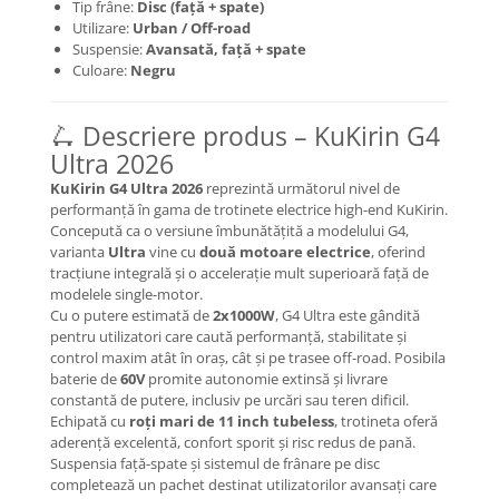
Mecanică
Tip frâne:
Disc (față + spate)
Utilizare:
Urban / Off-road
Furci / mânere principale &
Suspensie:
Avansată, față + spate
secundare
Culoare:
Negru
Pliere, pasadores & tije
Crickuri / suporturi parcare
🛴 Descriere produs – KuKirin G4
Suspensii & amortizoare
Ultra 2026
Rulmenți
KuKirin G4 Ultra 2026
reprezintă următorul nivel de
Transmisii & lanțuri
performanță în gama de trotinete electrice high-end KuKirin.
Claxoane / sonerii (timbres)
Concepută ca o versiune îmbunătățită a modelului G4,
varianta
Ultra
vine cu
două motoare electrice
, oferind
Frâne
tracțiune integrală și o accelerație mult superioară față de
Discuri de frana
modelele single-motor.
Cu o putere estimată de
2x1000W
, G4 Ultra este gândită
Plăcuțe de frână
pentru utilizatori care caută performanță, stabilitate și
Etrieri
control maxim atât în oraș, cât și pe trasee off-road. Posibila
baterie de
60V
promite autonomie extinsă și livrare
Cabluri de frână
constantă de putere, inclusiv pe urcări sau teren dificil.
Manete de frână
Echipată cu
roți mari de 11 inch tubeless
, trotineta oferă
Consumabile & Unelte
aderență excelentă, confort sporit și risc redus de pană.
Suspensia față-spate și sistemul de frânare pe disc
Conectori
completează un pachet destinat utilizatorilor avansați care