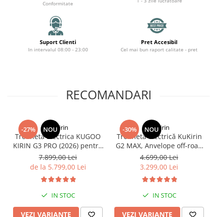
1 - 3 zile lucratoare
Conformitate
Suport Clienti
Pret Accesibil
In intervalul 08:00 - 23:00
Cel mai bun raport calitate - pret
RECOMANDARI
KuKirin
KuKirin
-27%
NOU
-30%
NOU
Trotineta Electrica KUGOO
Trotinetă electrică KuKirin
KIRIN G3 PRO (2026) pentru
G2 MAX, Anvelope off-road
Teren Accidentat (Off-Road
pneumatice de 10*2.75
7.899,00 Lei
4.699,00 Lei
Electric Scooter) - Motor
inch, Motor fără perii de
de la 5.799,00 Lei
3.299,00 Lei
Dual 2x1200W, Autonomie
1000W, Viteză maximă 55
de 80km, Viteză Până la
km/h, Acumulator 48V
65km/h, Baterie 52V 23.2Ah
20Ah, Autonomie 80 km
IN STOC
IN STOC
VEZI VARIANTE
VEZI VARIANTE