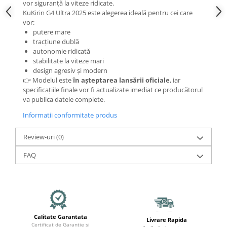
Organizatoare cabluri
vor siguranță la viteze ridicate.
KuKirin G4 Ultra 2025 este alegerea ideală pentru cei care
Unelte & truse
vor:
Adezivi & pastă termoconductoare
putere mare
Rulouri de nichel
tracțiune dublă
autonomie ridicată
Tuburi termocontractabile
stabilitate la viteze mari
Șuruburi / kituri prindere
design agresiv și modern
👉 Modelul este
în așteptarea lansării oficiale
, iar
Publicitate & elemente expo
specificațiile finale vor fi actualizate imediat ce producătorul
va publica datele complete.
Informatii conformitate produs
Review-uri
(0)
FAQ
Calitate Garantata
Livrare Rapida
Certificat de Garantie si