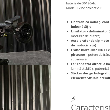
bateria de 60V 20Ah.
Modelul vine echipat cu:
Electronică nouă și cont
îmbunătățit
Limitator / deliminator
(
modurile de putere)
Accelerator de tip moto
de motocicletă)
Frâne hidraulice NUTT c
pistoane
– putere de frân
superioară
Far conectat direct la b
lumină stabilă și puternică
Sticker design holografic
elemente vizuale prem
⚡
Caracterist