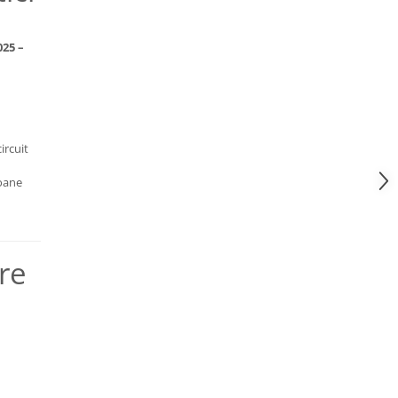
025 –
ircuit
toane
re