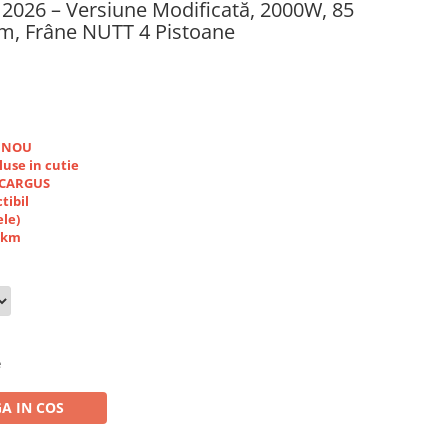
 2026 – Versiune Modificată, 2000W, 85
m, Frâne NUTT 4 Pistoane
i NOU
luse in cutie
r CARGUS
tibil
ele)
0 km
e
A IN COS