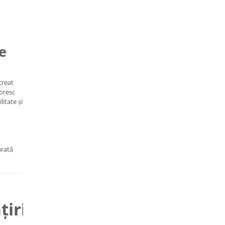
e
creat
doresc
itate și
ărată
iri