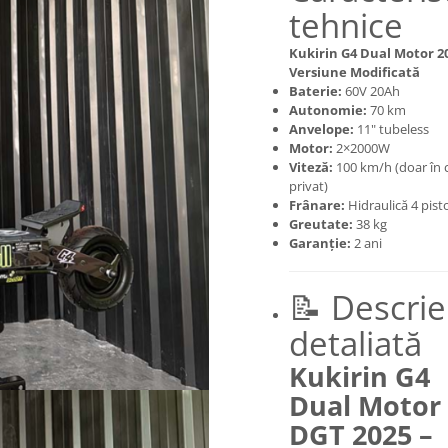
tehnice
Kukirin G4 Dual Motor 2
Versiune Modificată
Baterie:
60V 20Ah
Autonomie:
70 km
Anvelope:
11" tubeless
Motor:
2×2000W
Viteză:
100 km/h (doar în c
privat)
Frânare:
Hidraulică 4 pis
Greutate:
38 kg
Garanție:
2 ani
📝 Descrie
detaliată
Kukirin G4
Dual Motor
DGT 2025 –