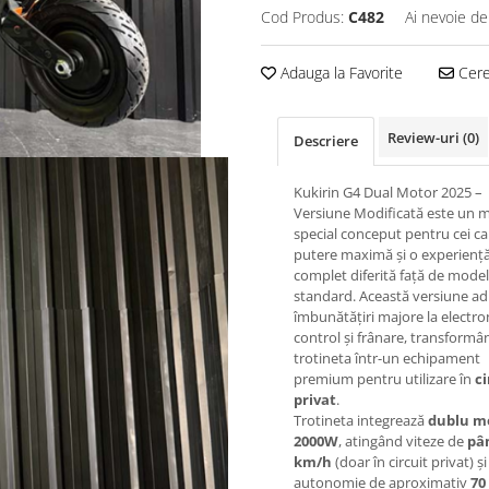
Cod Produs:
C482
Ai nevoie de
Adauga la Favorite
Cere 
Review-uri
(0)
Descriere
Kukirin G4 Dual Motor 2025 –
Versiune Modificată este un 
special conceput pentru cei ca
putere maximă și o experienț
complet diferită față de model
standard. Această versiune a
îmbunătățiri majore la electro
control și frânare, transformâ
trotineta într-un echipament
premium pentru utilizare în
ci
privat
.
Trotineta integrează
dublu m
2000W
, atingând viteze de
pân
km/h
(doar în circuit privat) și
autonomie de aproximativ
70