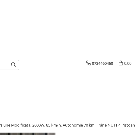
0734460460
0,00
rsiune Modificată, 2000W, 85 km/h, Autonomie 70 km, Frâne NUTT 4 Pistoa