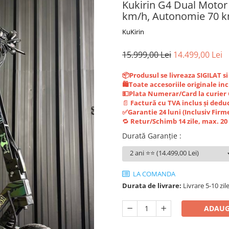
Kukirin G4 Dual Motor
km/h, Autonomie 70 k
KuKirin
15.999,00 Lei
14.499,00 Lei
📦Produsul se livreaza SIGILAT s
🛍️Toate accesoriile originale inc
💵Plata Numerar/Card la curie
📄
Factură cu TVA inclus și deduc
✅Garantie 24 luni (Inclusiv Firm
🔁
Retur/Schimb 14 zile, max. 2
Durată Garanție
:
LA COMANDA
Durata de livrare:
Livrare 5-10 zil
ADAUG