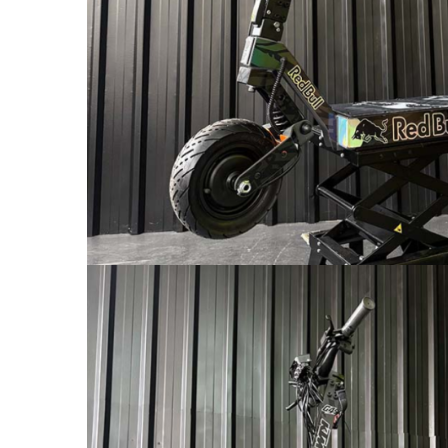
Mecanică
Furci / mânere principale &
secundare
Pliere, pasadores & tije
Crickuri / suporturi parcare
Suspensii & amortizoare
Rulmenți
Transmisii & lanțuri
Claxoane / sonerii (timbres)
Frâne
Discuri de frana
Plăcuțe de frână
Etrieri
Cabluri de frână
Manete de frână
Consumabile & Unelte
Conectori