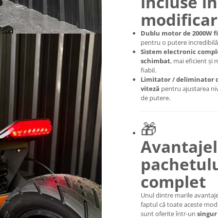
incluse în
modifica
Dublu motor de 2000W f
pentru o putere incredibilă
Sistem electronic compl
schimbat
, mai eficient și 
fiabil.
Limitator / deliminator 
viteză
pentru ajustarea niv
de putere.
🎁
Avantaje
pachetul
complet
Unul dintre marile avantaj
faptul că toate aceste modi
sunt oferite într-un
singur