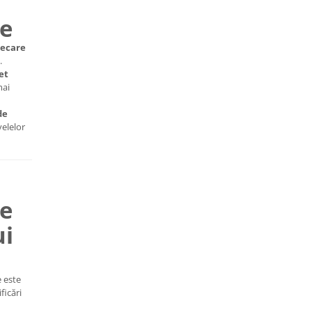
re
iecare
.
et
mai
de
elelor
le
ui
e este
ficări