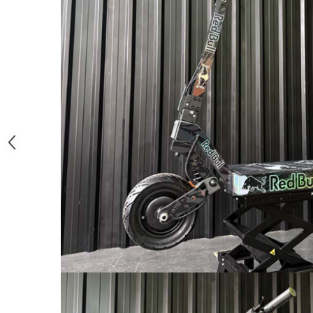
Organizatoare cabluri
Unelte & truse
Adezivi & pastă termoconductoare
Rulouri de nichel
Tuburi termocontractabile
Șuruburi / kituri prindere
Publicitate & elemente expo