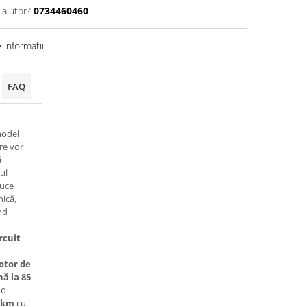
 ajutor?
0734460460
informatii
FAQ
model
re vor
ă
ul
duce
nică,
nd
rcuit
otor de
ă la 85
 o
 km
cu