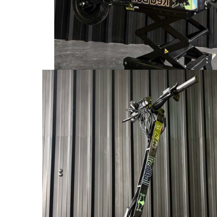
Jante
Valve & extensii
Electronică
Acceleratoare & comenzi
Display-uri / ecrane
Lumini / iluminare
Motoare
Cabluri motoare
Senzori Hall
BMS
Baterii
Controlere & Conversoare DC/DC
Încărcătoare
Prize de încărcare
Cabluri pentru baterii
Componente baterii
Localizatoare GPS