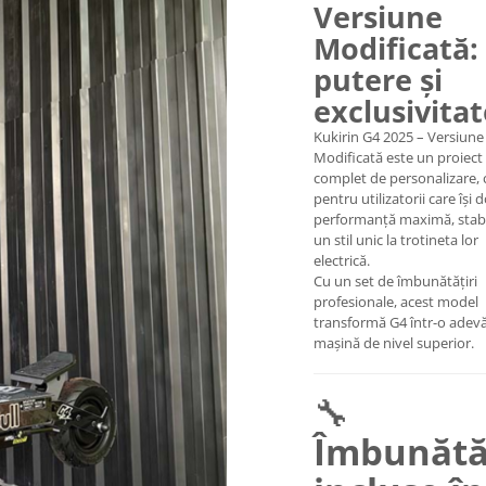
Versiune
Modificată:
putere și
exclusivitat
Kukirin G4 2025 – Versiune
Modificată este un proiect
complet de personalizare, 
pentru utilizatorii care își 
performanță maximă, stabil
un stil unic la trotineta lor
electrică.
Cu un set de îmbunătățiri
profesionale, acest model
transformă G4 într-o adev
mașină de nivel superior.
🔧
Îmbunătăț