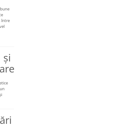
 bune
te
 între
vel
 și
zare
etice
 un
și
ări