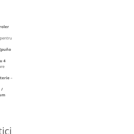
roler
pentru
 (puño
u 4
are
aterie
–
 /
ium
ici