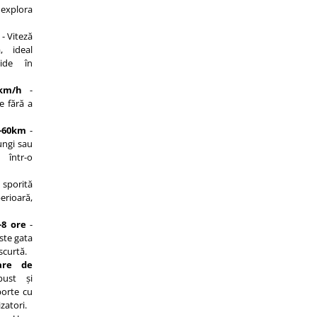
explora
- Viteză
, ideal
pide în
km/h
-
e fără a
-60km
-
lungi sau
e într-o
 sporită
rioară,
-8 ore
-
este gata
scurtă.
are de
ust și
porte cu
zatori.