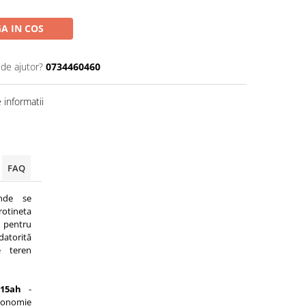
A IN COS
 de ajutor?
0734460460
informatii
FAQ
nde se
rotineta
ă pentru
atorită
e teren
 15ah
-
nomie