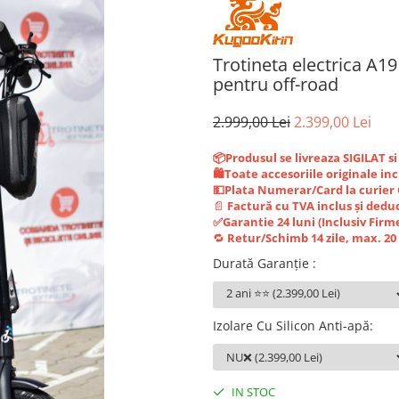
Trotineta electrica A19
pentru off-road
2.999,00 Lei
2.399,00 Lei
📦Produsul se livreaza SIGILAT s
🛍️Toate accesoriile originale inc
💵Plata Numerar/Card la curie
📄
Factură cu TVA inclus și deduc
✅Garantie 24 luni (Inclusiv Firm
🔁
Retur/Schimb 14 zile, max. 2
Durată Garanție
:
Izolare Cu Silicon Anti-apă
:
IN STOC