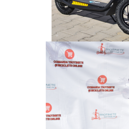
Jante
Valve & extensii
Electronică
Acceleratoare & comenzi
Display-uri / ecrane
Lumini / iluminare
Motoare
Cabluri motoare
Senzori Hall
BMS
Baterii
Controlere & Conversoare DC/DC
Încărcătoare
Prize de încărcare
Cabluri pentru baterii
Componente baterii
Localizatoare GPS