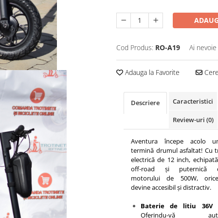
ADAUG
Cod Produs:
RO-A19
Ai nevoie
Adauga la Favorite
Cere 
Caracteristici
Descriere
Review-uri
(0)
Aventura începe acolo u
termină drumul asfaltat! Cu t
electrică de 12 inch, echipat
off-road și puternică d
motorului de 500W, oric
devine accesibil și distractiv.
Baterie de litiu 36V
Oferindu-vă auto