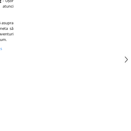
g
- Ușor
 atunci
ă asupra
ineta să
aventuri
cum.
us