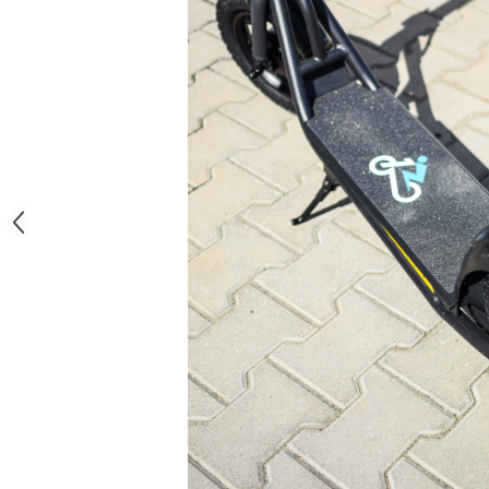
Organizatoare cabluri
Unelte & truse
Adezivi & pastă termoconductoare
Rulouri de nichel
Tuburi termocontractabile
Șuruburi / kituri prindere
Publicitate & elemente expo