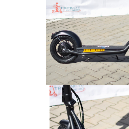
Mecanică
Furci / mânere principale &
secundare
Pliere, pasadores & tije
Crickuri / suporturi parcare
Suspensii & amortizoare
Rulmenți
Transmisii & lanțuri
Claxoane / sonerii (timbres)
Frâne
Discuri de frana
Plăcuțe de frână
Etrieri
Cabluri de frână
Manete de frână
Consumabile & Unelte
Conectori