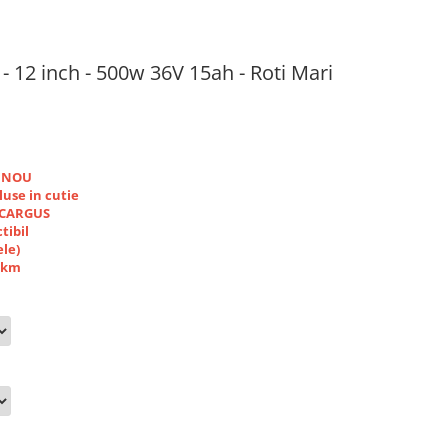
 - 12 inch - 500w 36V 15ah - Roti Mari
i NOU
luse in cutie
r CARGUS
tibil
ele)
0 km