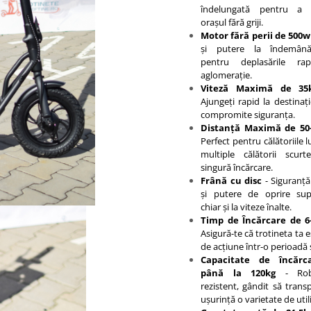
îndelungată pentru a 
orașul fără griji.
Motor fără perii de 500w
și putere la îndemână
pentru deplasările ra
aglomerație.
Viteză Maximă de 35
Ajungeți rapid la destinați
compromite siguranța.
Distanță Maximă de 50
Perfect pentru călătoriile 
multiple călătorii scurt
singură încărcare.
Frână cu disc
- Siguranță
și putere de oprire supe
chiar și la viteze înalte.
Timp de Încărcare de 6
Asigură-te că trotineta ta 
de acțiune într-o perioadă 
Capacitate de încărc
până la 120kg
- Rob
rezistent, gândit să trans
ușurință o varietate de utili