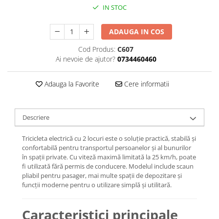
Jante
IN STOC
Valve & extensii
Electronică
ADAUGA IN COS
Acceleratoare & comenzi
Cod Produs:
C607
Display-uri / ecrane
Ai nevoie de ajutor?
0734460460
Lumini / iluminare
Motoare
Adauga la Favorite
Cere informatii
Cabluri motoare
Senzori Hall
BMS
Descriere
Baterii
Tricicleta electrică cu 2 locuri este o soluție practică, stabilă și
Controlere & Conversoare DC/DC
confortabilă pentru transportul persoanelor și al bunurilor
Încărcătoare
în spații private. Cu viteză maximă limitată la 25 km/h, poate
fi utilizată fără permis de conducere. Modelul include scaun
Prize de încărcare
pliabil pentru pasager, mai multe spații de depozitare și
Cabluri pentru baterii
funcții moderne pentru o utilizare simplă și utilitară.
Componente baterii
Localizatoare GPS
Caracteristici principale