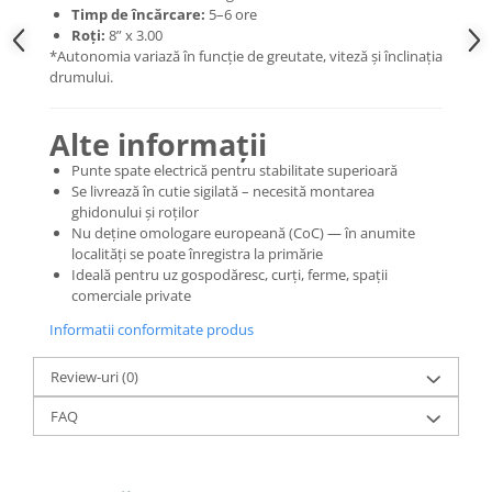
Organizatoare cabluri
Timp de încărcare:
5–6 ore
Unelte & truse
Roți:
8” x 3.00
*Autonomia variază în funcție de greutate, viteză și înclinația
Adezivi & pastă termoconductoare
drumului.
Rulouri de nichel
Tuburi termocontractabile
Alte informații
Șuruburi / kituri prindere
Punte spate electrică pentru stabilitate superioară
Publicitate & elemente expo
Se livrează în cutie sigilată – necesită montarea
ghidonului și roților
Nu deține omologare europeană (CoC) — în anumite
localități se poate înregistra la primărie
Ideală pentru uz gospodăresc, curți, ferme, spații
comerciale private
Informatii conformitate produs
Review-uri
(0)
FAQ