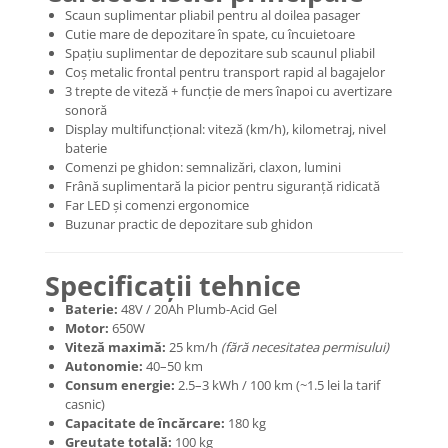
Mecanică
Scaun suplimentar pliabil pentru al doilea pasager
Furci / mânere principale &
Cutie mare de depozitare în spate, cu încuietoare
secundare
Spațiu suplimentar de depozitare sub scaunul pliabil
Coș metalic frontal pentru transport rapid al bagajelor
Pliere, pasadores & tije
3 trepte de viteză + funcție de mers înapoi cu avertizare
Crickuri / suporturi parcare
sonoră
Suspensii & amortizoare
Display multifuncțional: viteză (km/h), kilometraj, nivel
baterie
Rulmenți
Comenzi pe ghidon: semnalizări, claxon, lumini
Transmisii & lanțuri
Frână suplimentară la picior pentru siguranță ridicată
Far LED și comenzi ergonomice
Claxoane / sonerii (timbres)
Buzunar practic de depozitare sub ghidon
Frâne
Discuri de frana
Specificații tehnice
Plăcuțe de frână
Baterie:
48V / 20Ah Plumb-Acid Gel
Etrieri
Motor:
650W
Cabluri de frână
Viteză maximă:
25 km/h
(fără necesitatea permisului)
Autonomie:
40–50 km
Manete de frână
Consum energie:
2.5–3 kWh / 100 km (~1.5 lei la tarif
Consumabile & Unelte
casnic)
Capacitate de încărcare:
180 kg
Conectori
Greutate totală:
100 kg