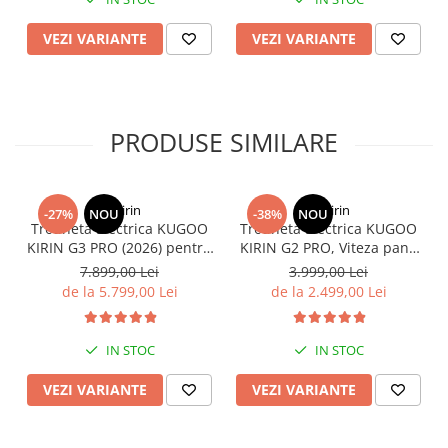
VEZI VARIANTE
VEZI VARIANTE
PRODUSE SIMILARE
KuKirin
KuKirin
-27%
NOU
-38%
NOU
Trotineta Electrica KUGOO
Trotineta Electrica KUGOO
KIRIN G3 PRO (2026) pentru
KIRIN G2 PRO, Viteza pana
Teren Accidentat (Off-Road
la 45km/h, Autonomie
7.899,00 Lei
3.999,00 Lei
Electric Scooter) - Motor
55Km, Motor 600W, 48V
de la 5.799,00 Lei
de la 2.499,00 Lei
Dual 2x1200W, Autonomie
15Ah
de 80km, Viteză Până la
65km/h, Baterie 52V 23.2Ah
IN STOC
IN STOC
VEZI VARIANTE
VEZI VARIANTE