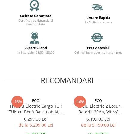
Calitate Garantata
Livrare Rapida
Certificat de Garantie si
1 - 3 zile lucratoare
Conformitate
Suport Clienti
Pret Accesibil
In intervalul 08:00 - 23:00
Cel mai bun raport calitate - pret
RECOMANDARI
ECO
ECO
-16%
-16%
Triciclu Electric Cargo TUK
Triciclu Electric 2 Locuri,
TUK cu Benă Basculabilă, 2
Baterie 20Ah, Viteză
Locuri, Baterie 20Ah
Maximă 25 km/h Tricicletă
6.299,00 Lei
6.199,00 Lei
de la 5.299,00 Lei
de la 5.199,00 Lei
IN STOC
IN STOC