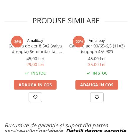
PRODUSE SIMILARE
Amalibay
Amalibay
-36%
-22%
Camera de aer 8.5×2 (valva
Camera aer 90/65-6,5 (11×3)
dreaptă) Semi-întărită –
(supapă 45º 90º)
Premium
45,00 Lei
45,00 Lei
29,00 Lei
35,00 Lei
IN STOC
IN STOC
ADAUGA IN COS
ADAUGA IN COS
Bucură-te de garanție și suport din partea
service-urilor partenere.
Detalii despre garanție