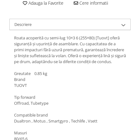
Jante
Adauga la Favorite
Cere informatii
Valve & extensii
Electronică
Descriere
Acceleratoare & comenzi
Display-uri / ecrane
Roata acoperită cu semi-lug 10×3 6 (255×80) [Tuovt] oferă
Lumini / iluminare
siguranță și ușurință de asamblare. Cu capacitatea de a
primi impacturi fără uzură prematură, garantează încredere
Motoare
și liniște sufletească la volan. Oferă o experiență lină și sigură
Cabluri motoare
pe drum, adaptându-se la diferite condiții de condus.
Senzori Hall
Greutate 0.85 kg
BMS
Brand
Baterii
TUOVT
Controlere & Conversoare DC/DC
Tip forward
Încărcătoare
Offroad, Tubetype
Prize de încărcare
Compatible brand
Cabluri pentru baterii
Dualtron , Motus , Smartgyro , Techlife , Vsett
Componente baterii
Localizatoare GPS
Masuri
80/65 6