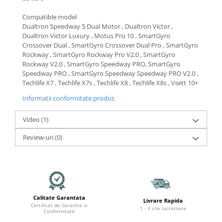
Mecanică
Furci / mânere principale &
Compatible model
secundare
Dualtron Speedway 5 Dual Motor , Dualtron Victor ,
Dualtron Victor Luxury , Motus Pro 10 , SmartGyro
Pliere, pasadores & tije
Crossover Dual , SmartGyro Crossover Dual Pro , SmartGyro
Crickuri / suporturi parcare
Rockway , SmartGyro Rockway Pro V2.0 , SmartGyro
Suspensii & amortizoare
Rockway V2.0 , SmartGyro Speedway PRO, SmartGyro
Speedway PRO , SmartGyro Speedway Speedway PRO V2.0 ,
Rulmenți
Techlife X7 , Techlife X7s , Techlife X8 , Techlife X8s , Vsett 10+
Transmisii & lanțuri
Informatii conformitate produs
Claxoane / sonerii (timbres)
Frâne
Video
(1)
Discuri de frana
Review-uri
(0)
Plăcuțe de frână
Etrieri
Cabluri de frână
Manete de frână
Consumabile & Unelte
Calitate Garantata
Livrare Rapida
Certificat de Garantie si
1 - 3 zile lucratoare
Conectori
Conformitate