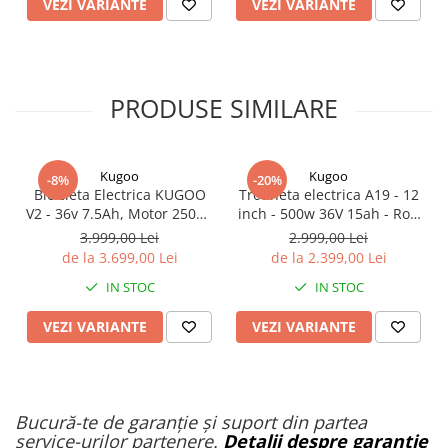
VEZI VARIANTE
VEZI VARIANTE
PRODUSE SIMILARE
Kugoo
Kugoo
-8%
-20%
Bicicleta Electrica KUGOO
Trotineta electrica A19 - 12
V2 - 36v 7.5Ah, Motor 250W,
inch - 500w 36V 15ah - Roti
25Km/h, Roti 20''
Mari pentru off-road
3.999,00 Lei
2.999,00 Lei
de la 3.699,00 Lei
de la 2.399,00 Lei
IN STOC
IN STOC
VEZI VARIANTE
VEZI VARIANTE
Bucură-te de garanție și suport din partea
service-urilor partenere.
Detalii despre garanție