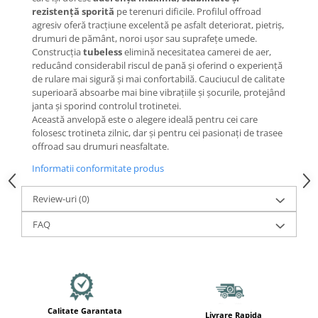
Mecanică
rezistență sporită
pe terenuri dificile. Profilul offroad
Furci / mânere principale &
agresiv oferă tracțiune excelentă pe asfalt deteriorat, pietriș,
secundare
drumuri de pământ, noroi ușor sau suprafețe umede.
Construcția
tubeless
elimină necesitatea camerei de aer,
Pliere, pasadores & tije
reducând considerabil riscul de pană și oferind o experiență
Crickuri / suporturi parcare
de rulare mai sigură și mai confortabilă. Cauciucul de calitate
Suspensii & amortizoare
superioară absoarbe mai bine vibrațiile și șocurile, protejând
janta și sporind controlul trotinetei.
Rulmenți
Această anvelopă este o alegere ideală pentru cei care
Transmisii & lanțuri
folosesc trotineta zilnic, dar și pentru cei pasionați de trasee
offroad sau drumuri neasfaltate.
Claxoane / sonerii (timbres)
Frâne
Informatii conformitate produs
Discuri de frana
Review-uri
(0)
Plăcuțe de frână
FAQ
Etrieri
Cabluri de frână
Manete de frână
Consumabile & Unelte
Conectori
Calitate Garantata
Livrare Rapida