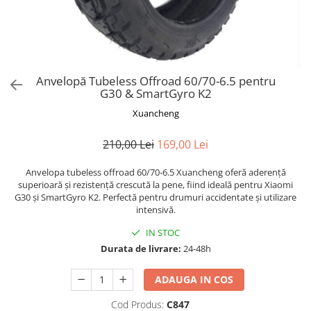
Trotinete Sub 3000 Lei
Trotinete cu Scaun
ATV 150cc
KuKirin G2 Pro
Suporturi pentru telefon
KuKirin G3
Trotinete Peste 3000 Lei
Trotinete cu Cheie
ATV 200cc
Oglinzi retrovizoare
KuKirin G2 Master
Trotinete cu Scaun
Trotinete cu Suspensii
ATV 1000W
Ornamente, stickere & viniluri
KuKirin G1 Pro
Iluminare decorativă
Trotinete cu Cheie
Trotinete cu Ghidon Reglabil
ATV 1500W
KuKirin V1 Pro
Anvelopă Tubeless Offroad 60/70-6.5 pentru
Protecții la coliziune
Trotinete cu Baterie Detașabilă
G30 & SmartGyro K2
KuKirin V2
KuKirin S1 Max
Xuancheng
KuKirin A1
210,00 Lei
169,00 Lei
KuKirin M4 Max
KuKirin G2 Ultra
Anvelopa tubeless offroad 60/70-6.5 Xuancheng oferă aderență
KuKirin T3
superioară și rezistență crescută la pene, fiind ideală pentru Xiaomi
G30 și SmartGyro K2. Perfectă pentru drumuri accidentate și utilizare
Xiaomi Mi
intensivă.
Roți și Anvelope
IN STOC
Anvelope
Durata de livrare:
24-48h
Anvelope pneumatice
Anvelope solide
ADAUGA IN COS
Camere de aer
Cod Produs:
C847