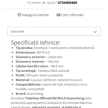
Jante
Ai nevoie de ajutor?
0734460460
Valve & extensii
Electronică
Adauga la Favorite
Cere informatii
Acceleratoare & comenzi
Display-uri / ecrane
Descriere
Lumini / iluminare
Motoare
Specificații tehnice:
Cabluri motoare
Tip produs:
Anvelopă / roată pentru trotinetă electrică
Senzori Hall
Dimensiune:
60/70-6.5
Diametru exterior:
~234,8 mm
BMS
Diametru interior:
~164 mm
Baterii
Lățime bandă rulare:
~69,3 mm
Controlere & Conversoare DC/DC
Tip anvelopă:
Tubeless (fără cameră)
Profil:
Offroad / teren accidentat
Încărcătoare
Material:
Cauciuc ranforsat, rezistent la uzură
Prize de încărcare
Compatibilitate:
Xiaomi Mi G30, SmartGyro K2 și
modele compatibile
Cabluri pentru baterii
Brand:
Xuancheng
Componente baterii
Anvelopa
Tubeless Offroad 60/70-6.5 Xuancheng
este
Localizatoare GPS
proiectată special pentru utilizatorii de trotinete electrice
care își doresc
aderență maximă, stabilitate și