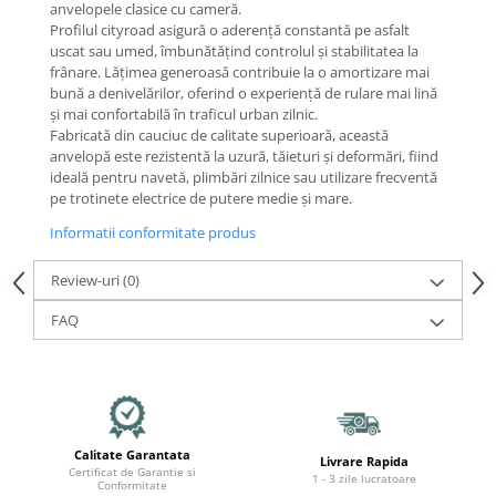
Mecanică
anvelopele clasice cu cameră.
Profilul cityroad asigură o aderență constantă pe asfalt
Furci / mânere principale &
uscat sau umed, îmbunătățind controlul și stabilitatea la
secundare
frânare. Lățimea generoasă contribuie la o amortizare mai
Pliere, pasadores & tije
bună a denivelărilor, oferind o experiență de rulare mai lină
și mai confortabilă în traficul urban zilnic.
Crickuri / suporturi parcare
Fabricată din cauciuc de calitate superioară, această
Suspensii & amortizoare
anvelopă este rezistentă la uzură, tăieturi și deformări, fiind
Rulmenți
ideală pentru navetă, plimbări zilnice sau utilizare frecventă
pe trotinete electrice de putere medie și mare.
Transmisii & lanțuri
Claxoane / sonerii (timbres)
Informatii conformitate produs
Frâne
Review-uri
(0)
Discuri de frana
FAQ
Plăcuțe de frână
Etrieri
Cabluri de frână
Manete de frână
Consumabile & Unelte
Calitate Garantata
Livrare Rapida
Conectori
Certificat de Garantie si
1 - 3 zile lucratoare
Conformitate