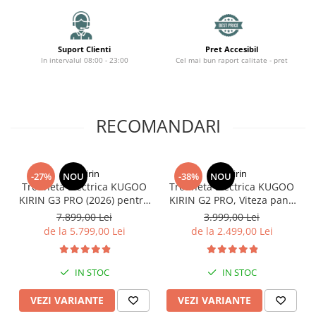
Organizatoare cabluri
Unelte & truse
Adezivi & pastă termoconductoare
Suport Clienti
Pret Accesibil
Rulouri de nichel
In intervalul 08:00 - 23:00
Cel mai bun raport calitate - pret
Tuburi termocontractabile
Șuruburi / kituri prindere
Publicitate & elemente expo
RECOMANDARI
KuKirin
KuKirin
-27%
NOU
-38%
NOU
Trotineta Electrica KUGOO
Trotineta Electrica KUGOO
KIRIN G3 PRO (2026) pentru
KIRIN G2 PRO, Viteza pana
Teren Accidentat (Off-Road
la 45km/h, Autonomie
7.899,00 Lei
3.999,00 Lei
Electric Scooter) - Motor
55Km, Motor 600W, 48V
de la 5.799,00 Lei
de la 2.499,00 Lei
Dual 2x1200W, Autonomie
15Ah
de 80km, Viteză Până la
65km/h, Baterie 52V 23.2Ah
IN STOC
IN STOC
VEZI VARIANTE
VEZI VARIANTE