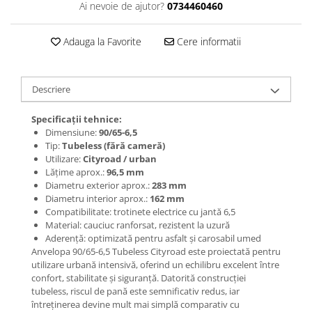
Jante
Ai nevoie de ajutor?
0734460460
Valve & extensii
Electronică
Adauga la Favorite
Cere informatii
Acceleratoare & comenzi
Display-uri / ecrane
Descriere
Lumini / iluminare
Motoare
Specificații tehnice:
Cabluri motoare
Dimensiune:
90/65-6,5
Tip:
Tubeless (fără cameră)
Senzori Hall
Utilizare:
Cityroad / urban
BMS
Lățime aprox.:
96,5 mm
Diametru exterior aprox.:
283 mm
Baterii
Diametru interior aprox.:
162 mm
Controlere & Conversoare DC/DC
Compatibilitate: trotinete electrice cu jantă 6,5
Încărcătoare
Material: cauciuc ranforsat, rezistent la uzură
Aderență: optimizată pentru asfalt și carosabil umed
Prize de încărcare
Anvelopa 90/65-6,5 Tubeless Cityroad este proiectată pentru
Cabluri pentru baterii
utilizare urbană intensivă, oferind un echilibru excelent între
Componente baterii
confort, stabilitate și siguranță. Datorită construcției
tubeless, riscul de pană este semnificativ redus, iar
Localizatoare GPS
întreținerea devine mult mai simplă comparativ cu