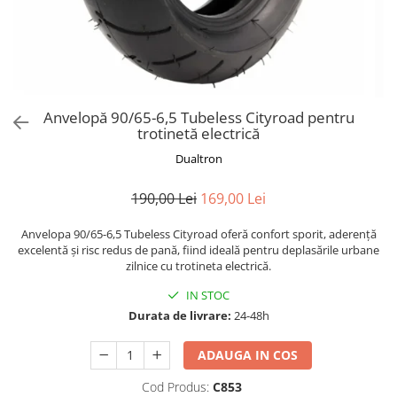
Trotinete Sub 3000 Lei
Trotinete cu Scaun
ATV 150cc
KuKirin G2 Pro
Suporturi pentru telefon
KuKirin G3
Trotinete Peste 3000 Lei
Trotinete cu Cheie
ATV 200cc
Oglinzi retrovizoare
KuKirin G2 Master
Trotinete cu Scaun
Trotinete cu Suspensii
ATV 1000W
Ornamente, stickere & viniluri
KuKirin G1 Pro
Iluminare decorativă
Trotinete cu Cheie
Trotinete cu Ghidon Reglabil
ATV 1500W
KuKirin V1 Pro
Protecții la coliziune
Trotinete cu Baterie Detașabilă
Anvelopă 90/65-6,5 Tubeless Cityroad pentru
KuKirin V2
trotinetă electrică
KuKirin S1 Max
Dualtron
KuKirin A1
KuKirin M4 Max
190,00 Lei
169,00 Lei
KuKirin G2 Ultra
KuKirin T3
Anvelopa 90/65-6,5 Tubeless Cityroad oferă confort sporit, aderență
excelentă și risc redus de pană, fiind ideală pentru deplasările urbane
Xiaomi Mi
zilnice cu trotineta electrică.
Roți și Anvelope
IN STOC
Anvelope
Durata de livrare:
24-48h
Anvelope pneumatice
Anvelope solide
ADAUGA IN COS
Camere de aer
Cod Produs:
C853