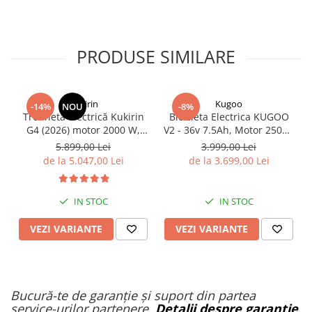
PRODUSE SIMILARE
KuKirin
Kugoo
-14%
NOU
-8%
Trotinetă electrică Kukirin
Bicicleta Electrica KUGOO
G4 (2026) motor 2000 W,
V2 - 36v 7.5Ah, Motor 250W,
viteză maximă 70 km/h,
25Km/h, Roti 20''
5.899,00 Lei
3.999,00 Lei
baterie cu litiu 60 V 20 Ah,
de la 5.047,00 Lei
de la 3.699,00 Lei
anvelope de 11 inchi
IN STOC
IN STOC
VEZI VARIANTE
VEZI VARIANTE
Bucură-te de garanție și suport din partea
service-urilor partenere.
Detalii despre garanție