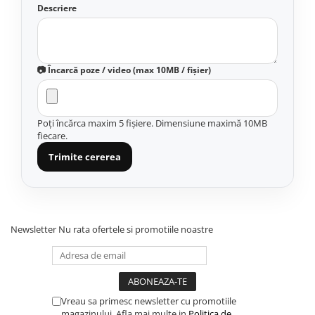
Organizatoare cabluri
Descriere
Unelte & truse
Adezivi & pastă termoconductoare
Rulouri de nichel
📷 Încarcă poze / video (max 10MB / fișier)
Tuburi termocontractabile
Șuruburi / kituri prindere
Publicitate & elemente expo
Poți încărca maxim 5 fișiere. Dimensiune maximă 10MB
fiecare.
Trimite cererea
Newsletter
Nu rata ofertele si promotiile noastre
Vreau sa primesc newsletter cu promotiile
magazinului. Afla mai multe in
Politica de