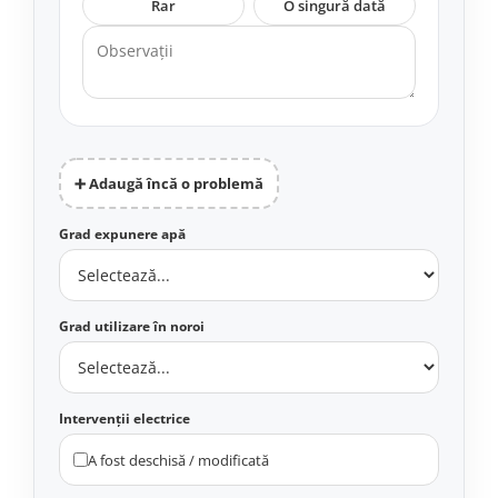
Mecanică
Rar
O singură dată
Furci / mânere principale &
secundare
Pliere, pasadores & tije
Crickuri / suporturi parcare
Suspensii & amortizoare
Rulmenți
➕ Adaugă încă o problemă
Transmisii & lanțuri
Claxoane / sonerii (timbres)
Grad expunere apă
Frâne
Discuri de frana
Plăcuțe de frână
Grad utilizare în noroi
Etrieri
Cabluri de frână
Manete de frână
Intervenții electrice
Consumabile & Unelte
A fost deschisă / modificată
Conectori