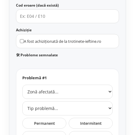
Jante
Cod eroare (dacă există)
Valve & extensii
Electronică
Acceleratoare & comenzi
Achiziție
Display-uri / ecrane
Lumini / iluminare
A fost achiziționată de la trotinete-ieftine.ro
Motoare
🛠 Probleme semnalate
Cabluri motoare
Senzori Hall
BMS
Problemă #1
Baterii
Controlere & Conversoare DC/DC
Încărcătoare
Prize de încărcare
Cabluri pentru baterii
Componente baterii
Permanent
Intermitent
Localizatoare GPS