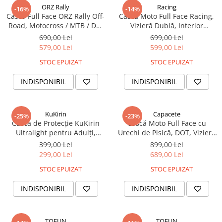
ORZ Rally
Racing
-16%
-14%
Cască Full Face ORZ Rally Off-
Cască Moto Full Face Racing,
Road, Motocross / MTB / DH,
Vizieră Dublă, Interior
ABS + EPS, Ventilație
Detașabil, Ventilație Avansată,
690,00 Lei
699,00 Lei
Avansată, Interior Detașabil
Iarnă / All-Season
579,00 Lei
599,00 Lei
STOC EPUIZAT
STOC EPUIZAT
INDISPONIBIL
INDISPONIBIL
KuKirin
Capacete
-25%
-23%
Cască de Protecție KuKirin
Cască Moto Full Face cu
Ultralight pentru Adulți,
Urechi de Pisică, DOT, Vizieră
Ușoară, Ventilată, Reglabilă
Dublă, Design Personalizat
399,00 Lei
899,00 Lei
299,00 Lei
689,00 Lei
STOC EPUIZAT
STOC EPUIZAT
INDISPONIBIL
INDISPONIBIL
TOFUN
TOFUN