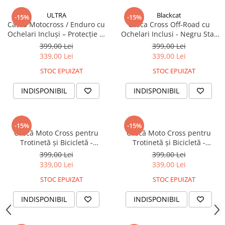
Organizatoare cabluri
Unelte & truse
ULTRA
Blackcat
-15%
-15%
Cască Motocross / Enduro cu
Casca Cross Off-Road cu
Adezivi & pastă termoconductoare
Ochelari Incluși – Protecție și
Ochelari Inclusi - Negru Star
Rulouri de nichel
Stil pentru Off-Road M
M
399,00 Lei
399,00 Lei
Tuburi termocontractabile
339,00 Lei
339,00 Lei
Șuruburi / kituri prindere
STOC EPUIZAT
STOC EPUIZAT
Publicitate & elemente expo
INDISPONIBIL
INDISPONIBIL
-15%
-15%
Cască Moto Cross pentru
Cască Moto Cross pentru
Trotinetă și Bicicletă -
Trotinetă și Bicicletă -
Mărimea M
Mărimea S
399,00 Lei
399,00 Lei
339,00 Lei
339,00 Lei
STOC EPUIZAT
STOC EPUIZAT
INDISPONIBIL
INDISPONIBIL