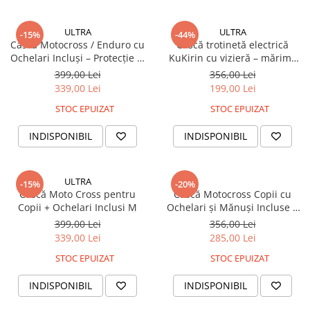
Mecanică
Furci / mânere principale &
ULTRA
ULTRA
-15%
-44%
secundare
Cască Motocross / Enduro cu
Cască trotinetă electrică
Pliere, pasadores & tije
Ochelari Incluși – Protecție și
KuKirin cu vizieră – mărime
Stil pentru Off-Road - negru M
universală, protecție
Crickuri / suporturi parcare
399,00 Lei
356,00 Lei
completă, negru-portocaliu
339,00 Lei
199,00 Lei
Suspensii & amortizoare
Rulmenți
STOC EPUIZAT
STOC EPUIZAT
Transmisii & lanțuri
INDISPONIBIL
INDISPONIBIL
Claxoane / sonerii (timbres)
Frâne
ULTRA
Discuri de frana
-15%
-20%
Cască Moto Cross pentru
Cască Motocross Copii cu
Plăcuțe de frână
Copii + Ochelari Inclusi M
Ochelari și Mănuși Incluse |
Etrieri
DOT |Marime M ROZ
399,00 Lei
356,00 Lei
Cabluri de frână
339,00 Lei
285,00 Lei
Manete de frână
STOC EPUIZAT
STOC EPUIZAT
Consumabile & Unelte
INDISPONIBIL
INDISPONIBIL
Conectori