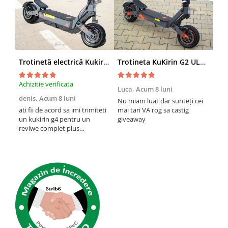
Trotinetă electrică Kukirin G4 (2026) motor 2000 W, viteză maximă 70 km/h, baterie cu litiu 60 V 20 Ah, anvelope de 11 inchi
Trotineta KuKirin G2 ULTRA (2026), 2 Motoare, 48v 18ah, Viteza 55 km/h, 1.600w, NEGRU+PORTOCALIU
Achizitie verificata
Achi
Luca,
Acum 8 luni
denis,
Acum 8 luni
Emi
Nu miam luat dar sunteți cei
lun
ati fii de acord sa imi trimiteti
mai tari VA rog sa castig
un kukirin g4 pentru un
giveaway
O t
reviwe complet plus
ast
promovare?
mult
pan
inch
vre
prob
etri
cum 