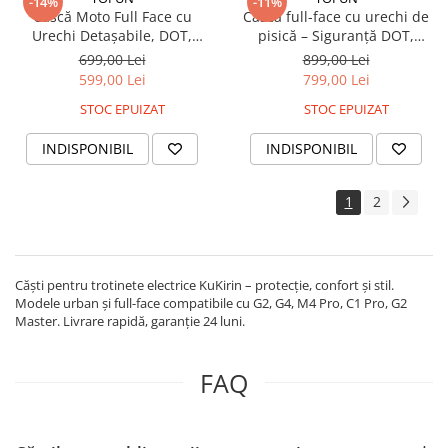
-14%
-11%
Cască Moto Full Face cu
Cască full-face cu urechi de
Urechi Detașabile, DOT,
pisică – Siguranță DOT,
Vizieră Dublă – Cat Ear Helmet
design unic, unisex
699,00 Lei
899,00 Lei
599,00 Lei
799,00 Lei
STOC EPUIZAT
STOC EPUIZAT
INDISPONIBIL
INDISPONIBIL
1
2
Căști pentru trotinete electrice KuKirin – protecție, confort și stil.
Modele urban și full-face compatibile cu G2, G4, M4 Pro, C1 Pro, G2
Master. Livrare rapidă, garanție 24 luni.
FAQ