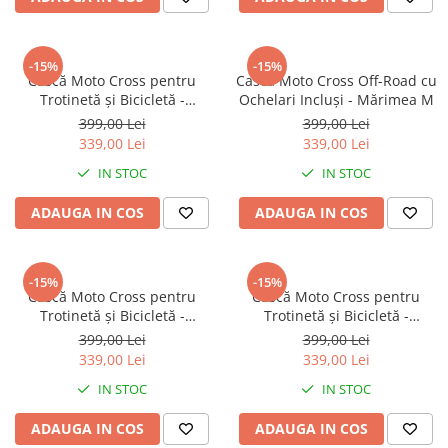
Jante
Valve & extensii
Electronică
-15%
-15%
Cască Moto Cross pentru
Cască Moto Cross Off-Road cu
Acceleratoare & comenzi
Trotinetă și Bicicletă -
Ochelari Incluși - Mărimea M
Display-uri / ecrane
Mărimea M
399,00 Lei
399,00 Lei
Lumini / iluminare
339,00 Lei
339,00 Lei
Motoare
IN STOC
IN STOC
Cabluri motoare
ADAUGA IN COS
ADAUGA IN COS
Senzori Hall
BMS
Baterii
-15%
-15%
Controlere & Conversoare DC/DC
Cască Moto Cross pentru
Cască Moto Cross pentru
Trotinetă și Bicicletă -
Trotinetă și Bicicletă -
Încărcătoare
Mărimea M
Mărimea M
399,00 Lei
399,00 Lei
Prize de încărcare
339,00 Lei
339,00 Lei
Cabluri pentru baterii
IN STOC
IN STOC
Componente baterii
Localizatoare GPS
ADAUGA IN COS
ADAUGA IN COS