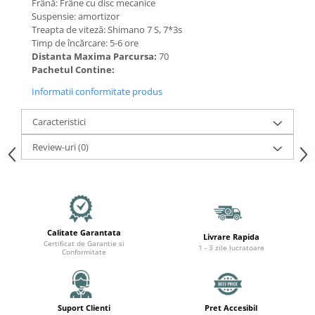
Mecanică
Frână: Frâne cu disc mecanice
Suspensie: amortizor
Furci / mânere principale &
Treapta de viteză: Shimano 7 S, 7*3s
secundare
Timp de încărcare: 5-6 ore
Pliere, pasadores & tije
Distanta Maxima Parcursa:
70
Pachetul Contine:
Crickuri / suporturi parcare
Suspensii & amortizoare
Informatii conformitate produs
Rulmenți
Caracteristici
Transmisii & lanțuri
Claxoane / sonerii (timbres)
Review-uri
(0)
Frâne
Discuri de frana
Plăcuțe de frână
Etrieri
Calitate Garantata
Livrare Rapida
Cabluri de frână
Certificat de Garantie si
1 - 3 zile lucratoare
Conformitate
Manete de frână
Consumabile & Unelte
Conectori
Suport Clienti
Pret Accesibil