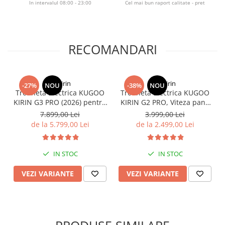
Organizatoare cabluri
In intervalul 08:00 - 23:00
Cel mai bun raport calitate - pret
Unelte & truse
Adezivi & pastă termoconductoare
Rulouri de nichel
RECOMANDARI
Tuburi termocontractabile
Șuruburi / kituri prindere
Publicitate & elemente expo
KuKirin
KuKirin
-27%
NOU
-38%
NOU
Trotineta Electrica KUGOO
Trotineta Electrica KUGOO
KIRIN G3 PRO (2026) pentru
KIRIN G2 PRO, Viteza pana
Teren Accidentat (Off-Road
la 45km/h, Autonomie
7.899,00 Lei
3.999,00 Lei
Electric Scooter) - Motor
55Km, Motor 600W, 48V
de la 5.799,00 Lei
de la 2.499,00 Lei
Dual 2x1200W, Autonomie
15Ah
de 80km, Viteză Până la
65km/h, Baterie 52V 23.2Ah
IN STOC
IN STOC
VEZI VARIANTE
VEZI VARIANTE