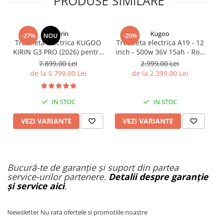
PRODUSE SIMILARE
KuKirin
Kugoo
-27%
NOU
-20%
Trotineta Electrica KUGOO
Trotineta electrica A19 - 12
KIRIN G3 PRO (2026) pentru
inch - 500w 36V 15ah - Roti
Teren Accidentat (Off-Road
Mari pentru off-road
7.899,00 Lei
2.999,00 Lei
Electric Scooter) - Motor
de la 5.799,00 Lei
de la 2.399,00 Lei
Dual 2x1200W, Autonomie
de 80km, Viteză Până la
65km/h, Baterie 52V 23.2Ah
IN STOC
IN STOC
VEZI VARIANTE
VEZI VARIANTE
Bucură-te de garanție și suport din partea
service-urilor partenere.
Detalii despre garanție
și service aici
.
Newsletter
Nu rata ofertele si promotiile noastre