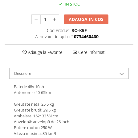
Jante
IN STOC
Valve & extensii
Electronică
ADAUGA IN COS
Acceleratoare & comenzi
Cod Produs:
RO-K5F
Display-uri / ecrane
Ai nevoie de ajutor?
0734460460
Lumini / iluminare
Motoare
Adauga la Favorite
Cere informatii
Cabluri motoare
Senzori Hall
Descriere
BMS
Baterii
Baterie 48v 10ah
Controlere & Conversoare DC/DC
Autonomie 40-65km
Încărcătoare
Greutate neta: 25,5 kg
Prize de încărcare
Greutate brută: 29,5 kg
Cabluri pentru baterii
Ambalare: 162*33*81cm
Anvelopă: anvelopă de 26 inch
Componente baterii
Putere motor: 250 W
Localizatoare GPS
Viteza maxima: 35 km/h