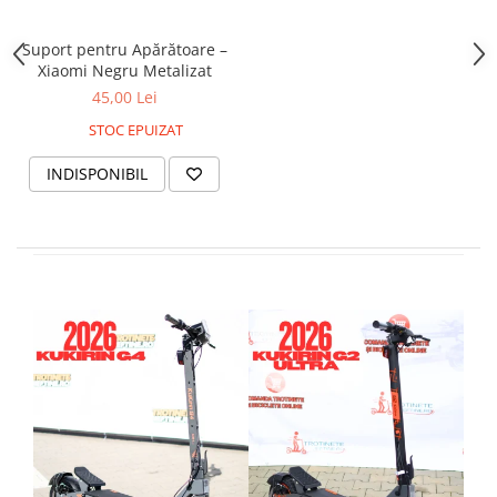
Mecanică
Furci / mânere principale &
Suport pentru Apărătoare –
secundare
Xiaomi Negru Metalizat
Pliere, pasadores & tije
45,00 Lei
Crickuri / suporturi parcare
STOC EPUIZAT
Suspensii & amortizoare
Rulmenți
INDISPONIBIL
Transmisii & lanțuri
Claxoane / sonerii (timbres)
Frâne
Discuri de frana
Plăcuțe de frână
Etrieri
Cabluri de frână
Manete de frână
Consumabile & Unelte
Conectori