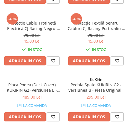
Jante
Valve & extensii
Electronică
-43%
-43%
Protecție Cablu Trotinetă
Protecție Textilă pentru
Acceleratoare & comenzi
Electrică CJ Racing Negru-
Cabluri CJ Racing Portocaliu 1
Display-uri / ecrane
Roșu 1 Metru
Metru
79,00 Lei
79,00 Lei
Lumini / iluminare
45,00 Lei
45,00 Lei
Motoare
IN STOC
IN STOC
Cabluri motoare
ADAUGA IN COS
ADAUGA IN COS
Senzori Hall
BMS
Baterii
KuKirin
Controlere & Conversoare DC/DC
Placa Podea (Deck Cover)
Pedala Spate KUKIRIN G2 -
KUKIRIN G2 -Versiunea B -
Versiunea B - Piesa Originala
Încărcătoare
Piesa Originala Trotineta
Trotineta Electrica
489,00 Lei
299,00 Lei
Prize de încărcare
Electrica
LA COMANDA
LA COMANDA
Cabluri pentru baterii
Componente baterii
ADAUGA IN COS
ADAUGA IN COS
Localizatoare GPS