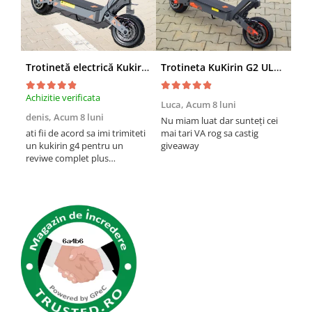
Organizatoare cabluri
Unelte & truse
Adezivi & pastă termoconductoare
Rulouri de nichel
Trotinetă electrică Kukirin G4 (2026) motor 2000 W, viteză maximă 70 km/h, baterie cu litiu 60 V 20 Ah, anvelope de 11 inchi
Trotineta KuKirin G2 ULTRA (2026), 2 Motoare, 48v 18ah, Viteza 55 km/h, 1.600w, NEGRU+PORTOCALIU
Tuburi termocontractabile
Șuruburi / kituri prindere
Achizitie verificata
Achi
Luca,
Acum 8 luni
Publicitate & elemente expo
denis,
Acum 8 luni
Emi
Nu miam luat dar sunteți cei
lun
ati fii de acord sa imi trimiteti
mai tari VA rog sa castig
un kukirin g4 pentru un
giveaway
O t
reviwe complet plus
ast
promovare?
mult
pan
inch
vre
prob
etri
cum 