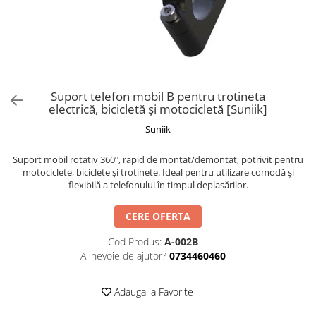
Trotinete Sub 3000 Lei
Trotinete cu Scaun
ATV 150cc
KuKirin G2 Pro
Suporturi pentru telefon
KuKirin G3
Trotinete Peste 3000 Lei
Trotinete cu Cheie
ATV 200cc
Oglinzi retrovizoare
KuKirin G2 Master
Trotinete cu Scaun
Trotinete cu Suspensii
ATV 1000W
Ornamente, stickere & viniluri
KuKirin G1 Pro
Iluminare decorativă
Trotinete cu Cheie
Trotinete cu Ghidon Reglabil
ATV 1500W
KuKirin V1 Pro
Protecții la coliziune
Trotinete cu Baterie Detașabilă
KuKirin V2
Suport telefon mobil B pentru trotineta
electrică, bicicletă și motocicletă [Suniik]
KuKirin S1 Max
Suniik
KuKirin A1
KuKirin M4 Max
Suport mobil rotativ 360º, rapid de montat/demontat, potrivit pentru
KuKirin G2 Ultra
motociclete, biciclete și trotinete. Ideal pentru utilizare comodă și
KuKirin T3
flexibilă a telefonului în timpul deplasărilor.
Xiaomi Mi
CERE OFERTA
Roți și Anvelope
Cod Produs:
A-002B
Anvelope
Ai nevoie de ajutor?
0734460460
Anvelope pneumatice
Anvelope solide
Adauga la Favorite
Camere de aer