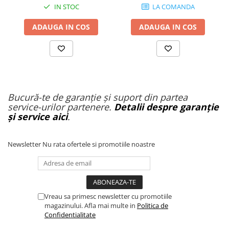
Organizatoare cabluri
IN STOC
LA COMANDA
Unelte & truse
ADAUGA IN COS
ADAUGA IN COS
Adezivi & pastă termoconductoare
Rulouri de nichel
Tuburi termocontractabile
Șuruburi / kituri prindere
Publicitate & elemente expo
Bucură-te de garanție și suport din partea
service-urilor partenere.
Detalii despre garanție
și service aici
.
Newsletter
Nu rata ofertele si promotiile noastre
Vreau sa primesc newsletter cu promotiile
magazinului. Afla mai multe in
Politica de
Confidentialitate