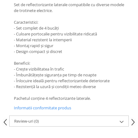
Jante
Set de reflectorizante laterale compatibile cu diverse modele
Valve & extensii
de trotinete electrice.
Electronică
Caracteristici:
Acceleratoare & comenzi
- Set complet de 4 bucăți
Display-uri / ecrane
- Culoare portocalie pentru vizibilitate ridicată
- Material rezistent la intemperii
Lumini / iluminare
- Montaj rapid și sigur
Motoare
- Design compact și discret
Cabluri motoare
Beneficii:
Senzori Hall
- Crește vizibilitatea în trafic
BMS
- Îmbunătățește siguranța pe timp de noapte
- Înlocuire ideală pentru reflectorizantele deteriorate
Baterii
- Rezistență la uzură și condiții meteo diverse
Controlere & Conversoare DC/DC
Încărcătoare
Pachetul conține 4 reflectorizante laterale.
Prize de încărcare
Informatii conformitate produs
Cabluri pentru baterii
Review-uri
(0)
Componente baterii
Localizatoare GPS