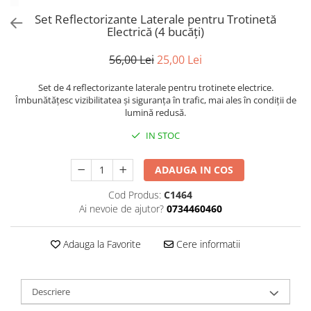
Trotinete Sub 3000 Lei
Trotinete cu Scaun
ATV 150cc
KuKirin G2 Pro
Suporturi pentru telefon
Set Reflectorizante Laterale pentru Trotinetă
KuKirin G3
Trotinete Peste 3000 Lei
Trotinete cu Cheie
ATV 200cc
Oglinzi retrovizoare
Electrică (4 bucăți)
KuKirin G2 Master
Trotinete cu Scaun
Trotinete cu Suspensii
ATV 1000W
Ornamente, stickere & viniluri
KuKirin G1 Pro
56,00 Lei
25,00 Lei
Iluminare decorativă
Trotinete cu Cheie
Trotinete cu Ghidon Reglabil
ATV 1500W
KuKirin V1 Pro
Protecții la coliziune
Trotinete cu Baterie Detașabilă
Set de 4 reflectorizante laterale pentru trotinete electrice.
KuKirin V2
Îmbunătățesc vizibilitatea și siguranța în trafic, mai ales în condiții de
KuKirin S1 Max
lumină redusă.
KuKirin A1
IN STOC
KuKirin M4 Max
KuKirin G2 Ultra
ADAUGA IN COS
KuKirin T3
Cod Produs:
C1464
Xiaomi Mi
Ai nevoie de ajutor?
0734460460
Roți și Anvelope
Anvelope
Adauga la Favorite
Cere informatii
Anvelope pneumatice
Anvelope solide
Descriere
Camere de aer