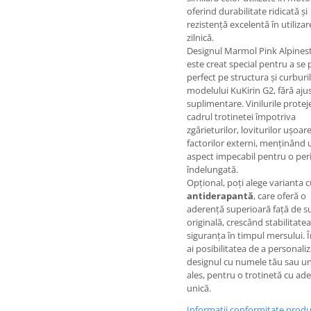
oferind durabilitate ridicată și
rezistență excelentă în utilizar
zilnică.
Designul Marmol Pink Alpines
este creat special pentru a se 
perfect pe structura și curburi
modelului KuKirin G2, fără ajus
suplimentare. Vinilurile protej
cadrul trotinetei împotriva
zgârieturilor, loviturilor ușoare
factorilor externi, menținând 
aspect impecabil pentru o pe
îndelungată.
Opțional, poți alege varianta 
antiderapantă
, care oferă o
aderență superioară față de s
originală, crescând stabilitatea
siguranța în timpul mersului. Î
ai posibilitatea de a personali
designul cu numele tău sau 
ales, pentru o trotinetă cu ad
unică.
Informatii conformitate prod