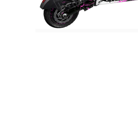
Jante
Valve & extensii
Electronică
Acceleratoare & comenzi
Display-uri / ecrane
Lumini / iluminare
Motoare
Cabluri motoare
Senzori Hall
BMS
Baterii
Controlere & Conversoare DC/DC
Încărcătoare
Prize de încărcare
Cabluri pentru baterii
Componente baterii
Localizatoare GPS