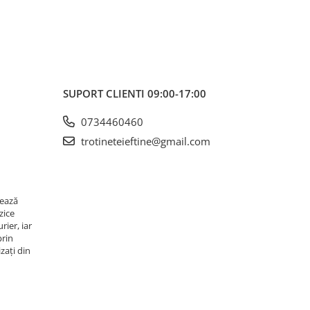
SUPORT CLIENTI
09:00-17:00
0734460460
trotineteieftine@gmail.com
rează
zice
rier, iar
prin
zați din