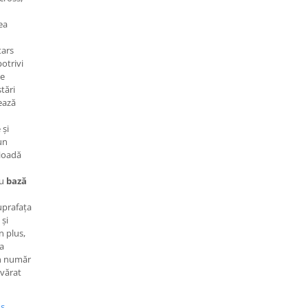
ea
tars
potrivi
le
tări
ează
 și
un
rioadă
cu
bază
uprafața
 și
n plus,
za
un număr
evărat
us