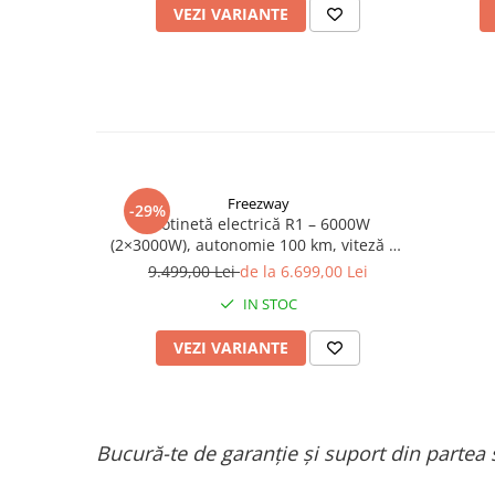
VEZI VARIANTE
Freezway
-29%
Trotinetă electrică R1 – 6000W
(2×3000W), autonomie 100 km, viteză 90
km/h, suspensie dublă, frâne hidraulice
9.499,00 Lei
de la 6.699,00 Lei
IN STOC
VEZI VARIANTE
Bucură-te de garanție și suport din partea 