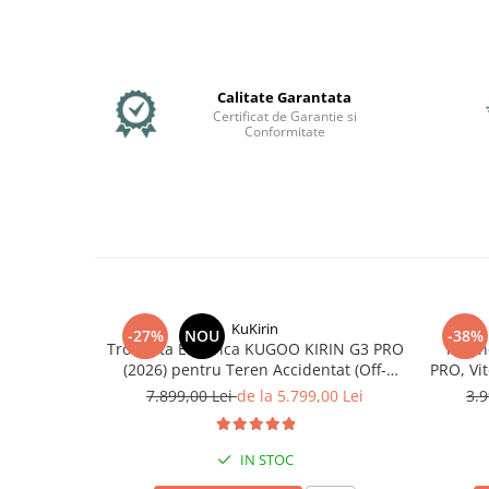
Organizatoare cabluri
Unelte & truse
Adezivi & pastă termoconductoare
Rulouri de nichel
Calitate Garantata
Tuburi termocontractabile
Certificat de Garantie si
Conformitate
Șuruburi / kituri prindere
Publicitate & elemente expo
KuKirin
-27%
NOU
-38%
Trotineta Electrica KUGOO KIRIN G3 PRO
Troti
(2026) pentru Teren Accidentat (Off-
PRO, Vi
Road Electric Scooter) - Motor Dual
55
7.899,00 Lei
de la 5.799,00 Lei
3.9
2x1200W, Autonomie de 80km, Viteză
Până la 65km/h, Baterie 52V 23.2Ah
IN STOC