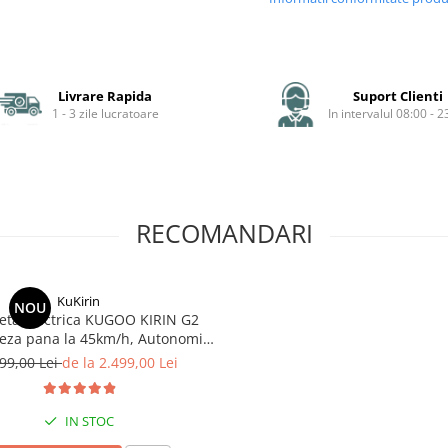
Livrare Rapida
Suport Clienti
1 - 3 zile lucratoare
In intervalul 08:00 - 2
RECOMANDARI
KuKirin
NOU
neta Electrica KUGOO KIRIN G2
teza pana la 45km/h, Autonomie
Km, Motor 600W, 48V 15Ah
99,00 Lei
de la 2.499,00 Lei
IN STOC