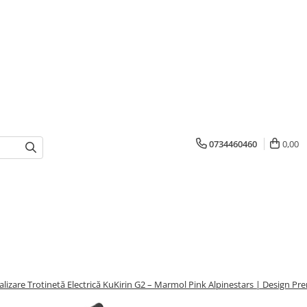
0734460460
0,00
nalizare Trotinetă Electrică KuKirin G2 – Marmol Pink Alpinestars | Design P