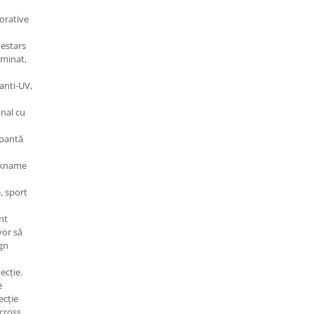
corative
estars
aminat,
 anti-UV,
nal cu
apantă
ckname
, sport
nt
vor să
ign
ecție.
e
ecție
cross,