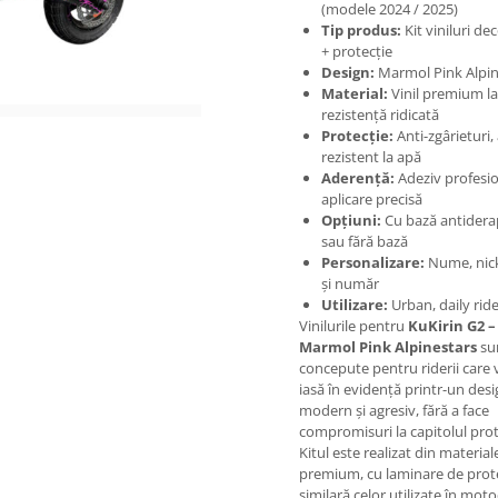
(modele 2024 / 2025)
Tip produs:
Kit viniluri de
+ protecție
Design:
Marmol Pink Alpin
Material:
Vinil premium l
rezistență ridicată
Protecție:
Anti-zgârieturi,
rezistent la apă
Aderență:
Adeziv profesio
aplicare precisă
Opțiuni:
Cu bază antider
sau fără bază
Personalizare:
Nume, ni
și număr
Utilizare:
Urban, daily ride
Vinilurile pentru
KuKirin G2 –
Marmol Pink Alpinestars
su
concepute pentru riderii care 
iasă în evidență printr-un des
modern și agresiv, fără a face
compromisuri la capitolul prot
Kitul este realizat din material
premium, cu laminare de prot
similară celor utilizate în moto