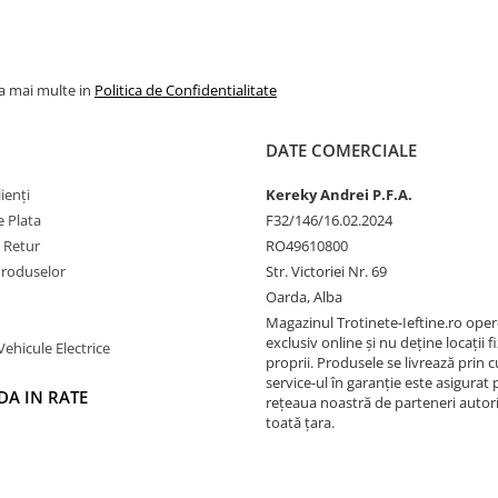
la mai multe in
Politica de Confidentialitate
DATE COMERCIALE
ienți
Kereky Andrei P.F.A.
 Plata
F32/146/16.02.2024
e Retur
RO49610800
Produselor
Str. Victoriei Nr. 69
Oarda, Alba
Magazinul Trotinete-Ieftine.ro ope
exclusiv online și nu deține locații fi
Vehicule Electrice
proprii. Produsele se livrează prin cu
service-ul în garanție este asigurat 
A IN RATE
rețeaua noastră de parteneri autori
toată țara.