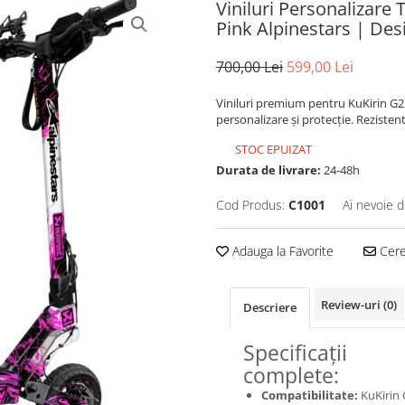
Viniluri Personalizare 
Pink Alpinestars | De
700,00 Lei
599,00 Lei
Viniluri premium pentru KuKirin G2
personalizare și protecție. Rezisten
STOC EPUIZAT
Durata de livrare:
24-48h
Cod Produs:
C1001
Ai nevoie d
Adauga la Favorite
Cere 
Review-uri
(0)
Descriere
Specificații
complete:
Compatibilitate:
KuKirin 