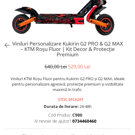
Trotinete Sub 3000 Lei
Trotinete cu Scaun
ATV 150cc
KuKirin G2 Pro
Suporturi pentru telefon
KuKirin G3
Trotinete Peste 3000 Lei
Trotinete cu Cheie
ATV 200cc
Oglinzi retrovizoare
KuKirin G2 Master
Trotinete cu Scaun
Trotinete cu Suspensii
ATV 1000W
Ornamente, stickere & viniluri
KuKirin G1 Pro
Iluminare decorativă
Trotinete cu Cheie
Trotinete cu Ghidon Reglabil
ATV 1500W
KuKirin V1 Pro
Protecții la coliziune
Trotinete cu Baterie Detașabilă
KuKirin V2
Viniluri Personalizare Kukirin G2 PRO & G2 MAX
KuKirin S1 Max
– KTM Roșu Fluor | Kit Decor & Protecție
Premium
KuKirin A1
KuKirin M4 Max
640,00 Lei
529,00 Lei
KuKirin G2 Ultra
Viniluri KTM Roșu Fluor pentru Kukirin G2 PRO și G2 MAX, ideale
KuKirin T3
pentru personalizare agresivă, protecție premium și vizibilitate
Xiaomi Mi
maximă în trafic.
Roți și Anvelope
STOC EPUIZAT
Anvelope
Durata de livrare:
24-48h
Anvelope pneumatice
Cod Produs:
C980
Anvelope solide
Ai nevoie de ajutor?
0734460460
Camere de aer