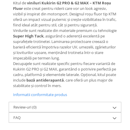
Mecanică
Kitul de
viniluri Kukirin G2 PRO & G2 MAX – KTM Roșu
Fluor
este creat pentru riderii care vor un look agresiv,
Furci / mânere principale &
vizibil și inspirat din motorsport. Designul roșu fluor tip KTM
secundare
oferă un impact vizual puternic și crește vizibilitatea în trafic,
Pliere, pasadores & tije
fiind ideal atât pentru stil, cât și pentru siguranță.
Crickuri / suporturi parcare
Vinilurile sunt realizate din materiale premium cu tehnologie
Super High Tack
, asigurând o aderență excelentă pe
Suspensii & amortizoare
suprafețele trotinetei. Laminarea protectoare creează o
Rulmenți
barieră eficientă împotriva razelor UV, umezelii, zgârieturilor
și loviturilor ușoare, menținând trotineta într-o stare
Transmisii & lanțuri
impecabilă pe termen lung.
Claxoane / sonerii (timbres)
Decupajele sunt realizate specific pentru fiecare variantă de
Frâne
Kukirin G2 PRO și G2 MAX, garantând o potrivire perfectă pe
cadru, platformă și elementele laterale. Opțional, kitul poate
Discuri de frana
include
bază antiderapantă
, care oferă un plus major de
Plăcuțe de frână
stabilitate și control în mers.
Etrieri
Informatii conformitate produs
Cabluri de frână
Manete de frână
Review-uri
(0)
Consumabile & Unelte
FAQ
Conectori