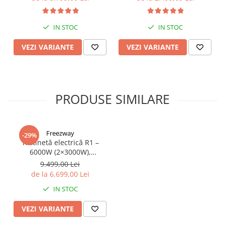
Dual 2x1200W, Autonomie
15Ah
de 80km, Viteză Până la
65km/h, Baterie 52V 23.2Ah
IN STOC
IN STOC
VEZI VARIANTE
VEZI VARIANTE
PRODUSE SIMILARE
Freezway
-29%
Trotinetă electrică R1 –
6000W (2×3000W),
autonomie 100 km, viteză
9.499,00 Lei
90 km/h, suspensie dublă,
de la 6.699,00 Lei
frâne hidraulice
IN STOC
VEZI VARIANTE