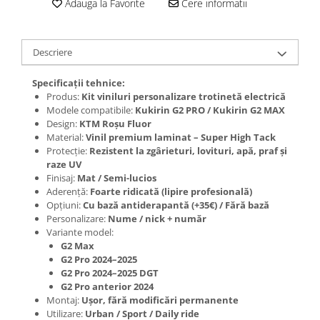
Jante
Adauga la Favorite
Cere informatii
Valve & extensii
Electronică
Descriere
Acceleratoare & comenzi
Display-uri / ecrane
Specificații tehnice:
Produs:
Kit viniluri personalizare trotinetă electrică
Lumini / iluminare
Modele compatibile:
Kukirin G2 PRO / Kukirin G2 MAX
Motoare
Design:
KTM Roșu Fluor
Cabluri motoare
Material:
Vinil premium laminat – Super High Tack
Protecție:
Rezistent la zgârieturi, lovituri, apă, praf și
Senzori Hall
raze UV
BMS
Finisaj:
Mat / Semi-lucios
Baterii
Aderență:
Foarte ridicată (lipire profesională)
Opțiuni:
Cu bază antiderapantă (+35€) / Fără bază
Controlere & Conversoare DC/DC
Personalizare:
Nume / nick + număr
Încărcătoare
Variante model:
G2 Max
Prize de încărcare
G2 Pro 2024–2025
Cabluri pentru baterii
G2 Pro 2024–2025 DGT
Componente baterii
G2 Pro anterior 2024
Montaj:
Ușor, fără modificări permanente
Localizatoare GPS
Utilizare:
Urban / Sport / Daily ride