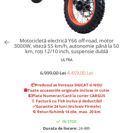
Trotinete Sub 3000 Lei
Trotinete cu Scaun
ATV 150cc
KuKirin G2 Pro
Suporturi pentru telefon
KuKirin G3
Trotinete Peste 3000 Lei
Trotinete cu Cheie
ATV 200cc
Oglinzi retrovizoare
KuKirin G2 Master
Trotinete cu Scaun
Trotinete cu Suspensii
ATV 1000W
Ornamente, stickere & viniluri
KuKirin G1 Pro
Iluminare decorativă
Trotinete cu Cheie
Trotinete cu Ghidon Reglabil
ATV 1500W
KuKirin V1 Pro
Protecții la coliziune
Trotinete cu Baterie Detașabilă
KuKirin V2
Motocicletă electrică Y66 off-road, motor
3000W, viteză 55 km/h, autonomie până la 50
KuKirin S1 Max
km, roți 12/10 inch, suspensie dublă
KuKirin A1
ULTRA
KuKirin M4 Max
KuKirin G2 Ultra
6.999,00 Lei
4.459,00 Lei
KuKirin T3
📦Produsul se livreaza SIGILAT si NOU
Xiaomi Mi
🛍️Toate accesoriile originale incluse in cutie
Roți și Anvelope
💵Plata Numerar/Card la curier CARGUS
📄
Factură cu TVA inclus și deductibil
Anvelope
✅Garantie 24 luni (Inclusiv Firmele)
Anvelope pneumatice
🔁
Retur/Schimb 14 zile, max. 20 km
Anvelope solide
IN STOC
Camere de aer
Durata de livrare:
24-48h