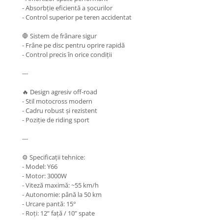
Organizatoare cabluri
- Absorbție eficientă a șocurilor
Unelte & truse
- Control superior pe teren accidentat
Adezivi & pastă termoconductoare
🛑 Sistem de frânare sigur
Rulouri de nichel
- Frâne pe disc pentru oprire rapidă
Tuburi termocontractabile
- Control precis în orice condiții
Șuruburi / kituri prindere
---
Publicitate & elemente expo
🔥 Design agresiv off-road
- Stil motocross modern
- Cadru robust și rezistent
- Poziție de riding sport
---
⚙️ Specificații tehnice:
- Model: Y66
- Motor: 3000W
- Viteză maximă: ~55 km/h
- Autonomie: până la 50 km
- Urcare pantă: 15°
- Roți: 12” față / 10” spate