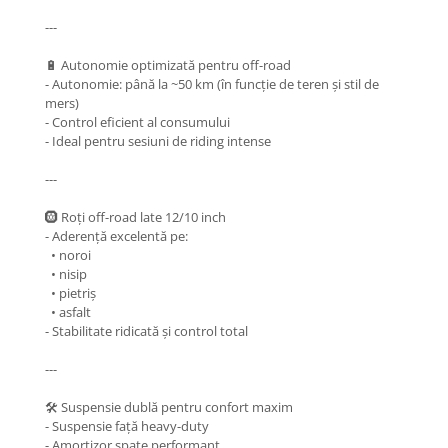
Mecanică
---
Furci / mânere principale &
secundare
🔋 Autonomie optimizată pentru off-road
Pliere, pasadores & tije
- Autonomie: până la ~50 km (în funcție de teren și stil de
Crickuri / suporturi parcare
mers)
- Control eficient al consumului
Suspensii & amortizoare
- Ideal pentru sesiuni de riding intense
Rulmenți
---
Transmisii & lanțuri
Claxoane / sonerii (timbres)
🛞 Roți off-road late 12/10 inch
Frâne
- Aderență excelentă pe:
• noroi
Discuri de frana
• nisip
Plăcuțe de frână
• pietriș
• asfalt
Etrieri
- Stabilitate ridicată și control total
Cabluri de frână
Manete de frână
---
Consumabile & Unelte
🛠️ Suspensie dublă pentru confort maxim
Conectori
- Suspensie față heavy-duty
- Amortizor spate performant