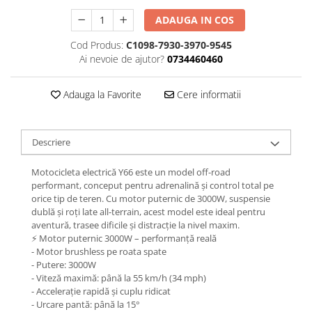
Jante
Valve & extensii
ADAUGA IN COS
Electronică
Cod Produs:
C1098-7930-3970-9545
Acceleratoare & comenzi
Ai nevoie de ajutor?
0734460460
Display-uri / ecrane
Adauga la Favorite
Cere informatii
Lumini / iluminare
Motoare
Cabluri motoare
Descriere
Senzori Hall
BMS
Motocicleta electrică Y66 este un model off-road
Baterii
performant, conceput pentru adrenalină și control total pe
orice tip de teren. Cu motor puternic de 3000W, suspensie
Controlere & Conversoare DC/DC
dublă și roți late all-terrain, acest model este ideal pentru
Încărcătoare
aventură, trasee dificile și distracție la nivel maxim.
⚡ Motor puternic 3000W – performanță reală
Prize de încărcare
- Motor brushless pe roata spate
Cabluri pentru baterii
- Putere: 3000W
Componente baterii
- Viteză maximă: până la 55 km/h (34 mph)
- Accelerație rapidă și cuplu ridicat
Localizatoare GPS
- Urcare pantă: până la 15°