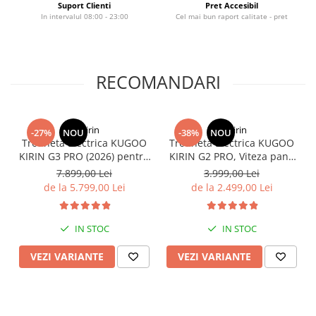
Suport Clienti
Pret Accesibil
In intervalul 08:00 - 23:00
Cel mai bun raport calitate - pret
RECOMANDARI
KuKirin
KuKirin
-27%
NOU
-38%
NOU
Trotineta Electrica KUGOO
Trotineta Electrica KUGOO
KIRIN G3 PRO (2026) pentru
KIRIN G2 PRO, Viteza pana
Teren Accidentat (Off-Road
la 45km/h, Autonomie
7.899,00 Lei
3.999,00 Lei
Electric Scooter) - Motor
55Km, Motor 600W, 48V
de la 5.799,00 Lei
de la 2.499,00 Lei
Dual 2x1200W, Autonomie
15Ah
de 80km, Viteză Până la
65km/h, Baterie 52V 23.2Ah
IN STOC
IN STOC
VEZI VARIANTE
VEZI VARIANTE