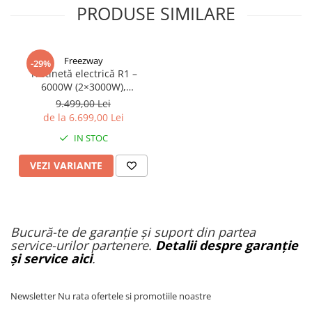
PRODUSE SIMILARE
Freezway
-29%
Trotinetă electrică R1 –
6000W (2×3000W),
autonomie 100 km, viteză
9.499,00 Lei
90 km/h, suspensie dublă,
de la 6.699,00 Lei
frâne hidraulice
IN STOC
VEZI VARIANTE
Bucură-te de garanție și suport din partea
service-urilor partenere.
Detalii despre garanție
și service aici
.
Newsletter
Nu rata ofertele si promotiile noastre