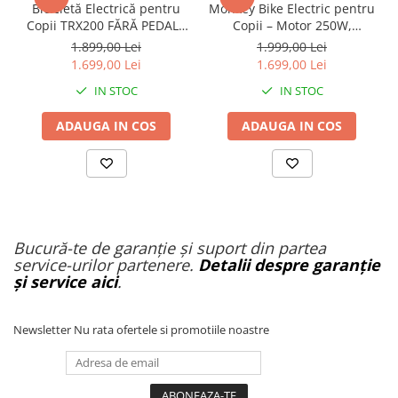
Bicicletă Electrică pentru
Monkey Bike Electric pentru
Copii TRX200 FĂRĂ PEDALE
Copii – Motor 250W,
– Motor 200W, Roți 12”,
Autonomie 22 km, Baterie
1.899,00 Lei
1.999,00 Lei
Baterie Detașabilă, 2
9Ah, Viteză 25 km/h
1.699,00 Lei
1.699,00 Lei
Moduri Viteză
IN STOC
IN STOC
ADAUGA IN COS
ADAUGA IN COS
Bucură-te de garanție și suport din partea
service-urilor partenere.
Detalii despre garanție
și service aici
.
Newsletter
Nu rata ofertele si promotiile noastre