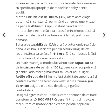
Organizatoare cabluri
viteză superioară
. Este o motocicletă electrică serioasă,
Unelte & truse
cu specificații apropiate de modelele hobby pentru
adulți.
Adezivi & pastă termoconductoare
Motorul
brushless de 1000W (36V)
oferă accelerație
Rulouri de nichel
puternică și constantă, permițând atingerea unei viteze
Tuburi termocontractabile
de până la
40 km/h
. Cuplul instant caracteristic
motoarelor electrice face ca această mini motocicletă să
Șuruburi / kituri prindere
fie extrem de plăcută pe teren accidentat, pietriș sau
Publicitate & elemente expo
pământ.
Bateria
detașabilă de 12Ah
oferă o autonomie reală de
până la
20 km
, suficientă pentru sesiuni lungi de off-
road. Încărcarea se face în
4–6 ore
, fără combustibil, fără
miros, fără întreținere complicată.
Un mare avantaj al modelului
VIPER
este
capacitatea
de încărcare de până la 100 kg
, ceea ce o face potrivită
și pentru adolescenți mai mari sau chiar adulți ușori.
Roțile off-road de 14 inch
oferă stabilitate superioară și
control excelent pe teren denivelat, iar
înălțimea șeii
de 64 cm
asigură o poziție de pilotaj sigură și
confortabilă.
Designul agresiv, cadrul solid și componentele de calitate
transformă
ILX1000 VIPER Crosser
într-una dintre cele
mai puternice motociclete electrice pentru copii din