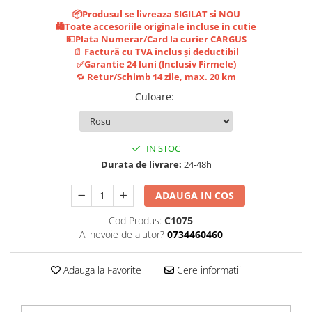
Jante
📦Produsul se livreaza SIGILAT si NOU
Valve & extensii
🛍️Toate accesoriile originale incluse in cutie
Electronică
💵Plata Numerar/Card la curier CARGUS
📄
Factură cu TVA inclus și deductibil
Acceleratoare & comenzi
✅Garantie 24 luni (Inclusiv Firmele)
Display-uri / ecrane
🔁
Retur/Schimb 14 zile, max. 20 km
Lumini / iluminare
Culoare
:
Motoare
Cabluri motoare
IN STOC
Senzori Hall
Durata de livrare:
24-48h
BMS
Baterii
ADAUGA IN COS
Controlere & Conversoare DC/DC
Cod Produs:
C1075
Încărcătoare
Ai nevoie de ajutor?
0734460460
Prize de încărcare
Cabluri pentru baterii
Adauga la Favorite
Cere informatii
Componente baterii
Localizatoare GPS