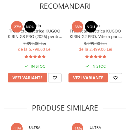
RECOMANDARI
KuKirin
KuKirin
-27%
NOU
-38%
NOU
Trotineta Electrica KUGOO
Trotineta Electrica KUGOO
KIRIN G3 PRO (2026) pentru
KIRIN G2 PRO, Viteza pana
Teren Accidentat (Off-Road
la 45km/h, Autonomie
7.899,00 Lei
3.999,00 Lei
Electric Scooter) - Motor
55Km, Motor 600W, 48V
de la 5.799,00 Lei
de la 2.499,00 Lei
Dual 2x1200W, Autonomie
15Ah
de 80km, Viteză Până la
65km/h, Baterie 52V 23.2Ah
IN STOC
IN STOC
VEZI VARIANTE
VEZI VARIANTE
PRODUSE SIMILARE
ULTRA
ULTRA
-11%
-15%