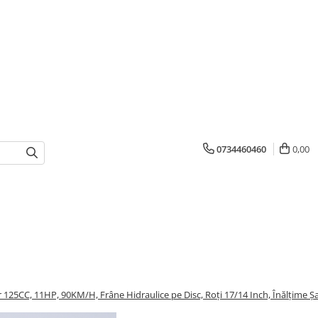
0734460460
0,00
 125CC, 11HP, 90KM/H, Frâne Hidraulice pe Disc, Roți 17/14 Inch, Înălțime Ș