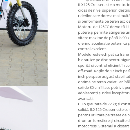
ILX125 Crosser este o motocic
cross de nivel superior, destin
riderilor care doresc mai mult
și performanță pe teren accid
Motorul de 125CC dezvoltă 11 
putere și permite atingerea un
viteze maxime de până la 90 
oferind accelerație puternică ș
control excelent.
Modelul este echipat cu frâne
hidraulice pe disc pentru sigu
sporită și control eficient în co
off-road. Roțile de 17 inch pe f
inch pe spate asigură stabilita
optimă pe teren variat, iar înă
șeii de 85 cm îl face potrivit p
adolescenți și rideri începători
avansați.
Cu o greutate de 72 kg și cons
solidă, ILX125 Crosser este c
pentru utilizare pe trasee de 
drumuri forestiere și circuite 
motocross. Sistemul Kickstart