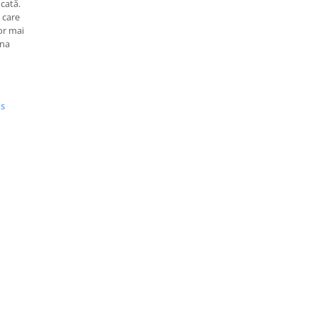
icată.
 care
or mai
ona
:
us