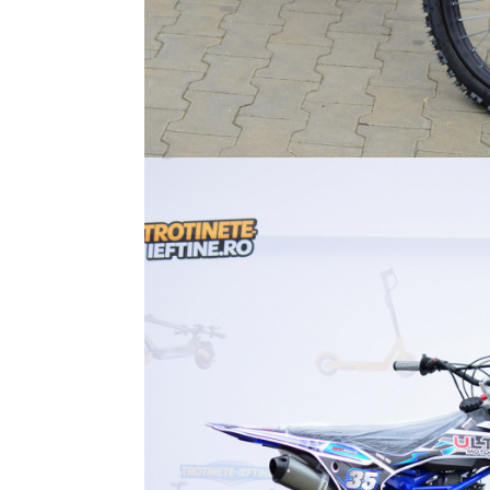
Jante
Valve & extensii
Electronică
Acceleratoare & comenzi
Display-uri / ecrane
Lumini / iluminare
Motoare
Cabluri motoare
Senzori Hall
BMS
Baterii
Controlere & Conversoare DC/DC
Încărcătoare
Prize de încărcare
Cabluri pentru baterii
Componente baterii
Localizatoare GPS