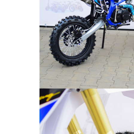
Mecanică
Furci / mânere principale &
secundare
Pliere, pasadores & tije
Crickuri / suporturi parcare
Suspensii & amortizoare
Rulmenți
Transmisii & lanțuri
Claxoane / sonerii (timbres)
Frâne
Discuri de frana
Plăcuțe de frână
Etrieri
Cabluri de frână
Manete de frână
Consumabile & Unelte
Conectori