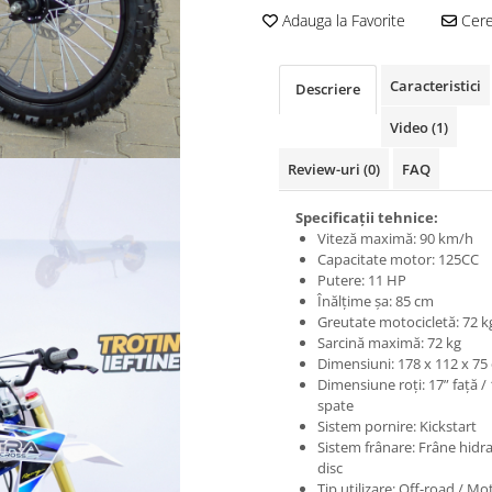
Adauga la Favorite
Cere 
Caracteristici
Descriere
Video
(1)
Review-uri
(0)
FAQ
Specificații tehnice:
Viteză maximă: 90 km/h
Capacitate motor: 125CC
Putere: 11 HP
Înălțime șa: 85 cm
Greutate motocicletă: 72 k
Sarcină maximă: 72 kg
Dimensiuni: 178 x 112 x 75
Dimensiune roți: 17” față / 
spate
Sistem pornire: Kickstart
Sistem frânare: Frâne hidra
disc
Tip utilizare: Off-road / M