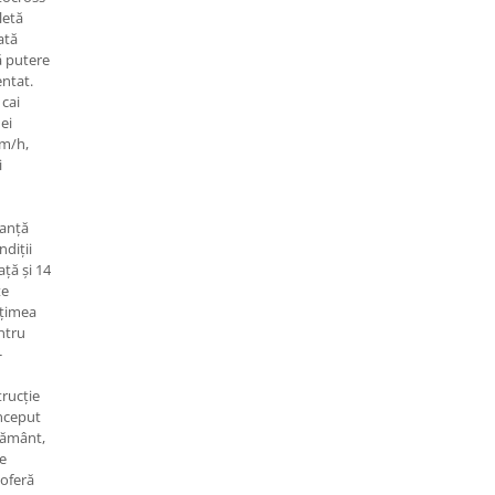
letă
ată
ă putere
entat.
cai
ei
km/h,
i
ranță
ndiții
ață și 14
te
lțimea
entru
-
trucție
onceput
pământ,
de
 oferă