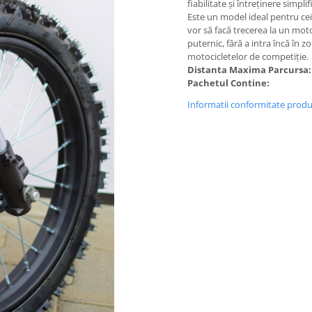
fiabilitate și întreținere simplif
Este un model ideal pentru cei
vor să facă trecerea la un mot
puternic, fără a intra încă în z
motocicletelor de competiție.
Distanta Maxima Parcursa
Pachetul Contine:
Informatii conformitate prod