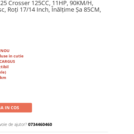
125 Crosser 125CC, 11HP, 90KM/H,
sc, Roți 17/14 Inch, Înălțime Șa 85CM,
i NOU
luse in cutie
r CARGUS
tibil
ele)
0 km
A IN COS
voie de ajutor?
0734460460