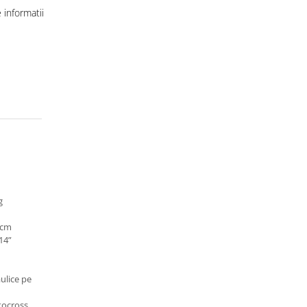
informatii
g
 cm
14”
ulice pe
otocross