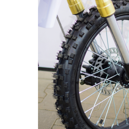
Organizatoare cabluri
Unelte & truse
Adezivi & pastă termoconductoare
Rulouri de nichel
Tuburi termocontractabile
Șuruburi / kituri prindere
Publicitate & elemente expo