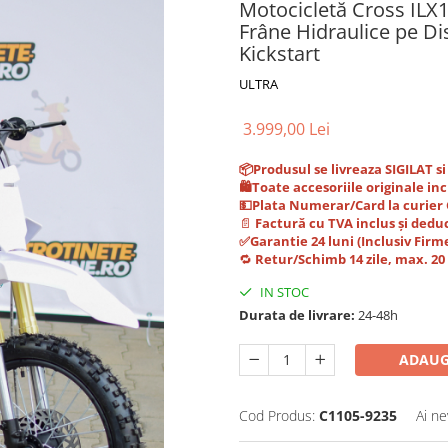
Motocicletă Cross ILX
Frâne Hidraulice pe Di
Kickstart
ULTRA
3.999,00 Lei
📦Produsul se livreaza SIGILAT s
🛍️Toate accesoriile originale inc
💵Plata Numerar/Card la curie
📄
Factură cu TVA inclus și deduc
✅Garantie 24 luni (Inclusiv Firm
🔁
Retur/Schimb 14 zile, max. 2
IN STOC
Durata de livrare:
24-48h
ADAUG
Cod Produs:
C1105-9235
Ai ne