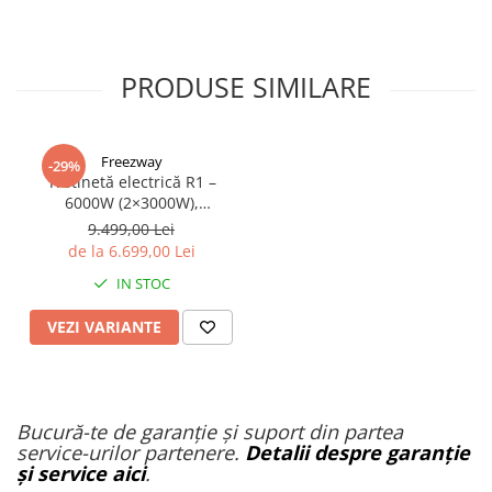
PRODUSE SIMILARE
Freezway
-29%
Trotinetă electrică R1 –
6000W (2×3000W),
autonomie 100 km, viteză
9.499,00 Lei
90 km/h, suspensie dublă,
de la 6.699,00 Lei
frâne hidraulice
IN STOC
VEZI VARIANTE
Bucură-te de garanție și suport din partea
service-urilor partenere.
Detalii despre garanție
și service aici
.