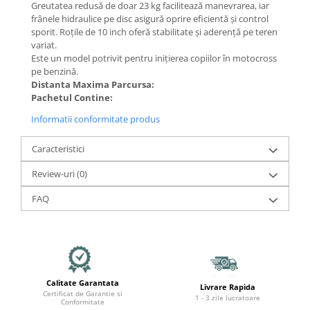
Organizatoare cabluri
Greutatea redusă de doar 23 kg facilitează manevrarea, iar
frânele hidraulice pe disc asigură oprire eficientă și control
Unelte & truse
sporit. Roțile de 10 inch oferă stabilitate și aderență pe teren
Adezivi & pastă termoconductoare
variat.
Rulouri de nichel
Este un model potrivit pentru inițierea copiilor în motocross
pe benzină.
Tuburi termocontractabile
Distanta Maxima Parcursa:
Șuruburi / kituri prindere
Pachetul Contine:
Publicitate & elemente expo
Informatii conformitate produs
Caracteristici
Review-uri
(0)
FAQ
Calitate Garantata
Livrare Rapida
Certificat de Garantie si
1 - 3 zile lucratoare
Conformitate