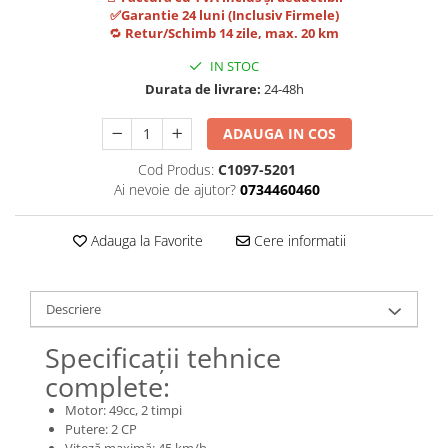
Jante
✅Garantie 24 luni (Inclusiv Firmele)
Valve & extensii
🔁
Retur/Schimb 14 zile, max. 20 km
Electronică
IN STOC
Acceleratoare & comenzi
Durata de livrare:
24-48h
Display-uri / ecrane
ADAUGA IN COS
Lumini / iluminare
Motoare
Cod Produs:
C1097-5201
Cabluri motoare
Ai nevoie de ajutor?
0734460460
Senzori Hall
Adauga la Favorite
Cere informatii
BMS
Baterii
Controlere & Conversoare DC/DC
Descriere
Încărcătoare
Prize de încărcare
Specificații tehnice
Cabluri pentru baterii
complete:
Componente baterii
Motor: 49cc, 2 timpi
Localizatoare GPS
Putere: 2 CP
Viteză maximă: 45 km/h