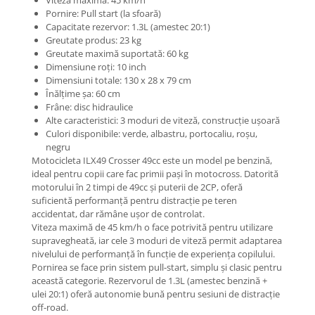
Mecanică
Pornire: Pull start (la sfoară)
Furci / mânere principale &
Capacitate rezervor: 1.3L (amestec 20:1)
secundare
Greutate produs: 23 kg
Greutate maximă suportată: 60 kg
Pliere, pasadores & tije
Dimensiune roți: 10 inch
Crickuri / suporturi parcare
Dimensiuni totale: 130 x 28 x 79 cm
Suspensii & amortizoare
Înălțime șa: 60 cm
Frâne: disc hidraulice
Rulmenți
Alte caracteristici: 3 moduri de viteză, construcție ușoară
Transmisii & lanțuri
Culori disponibile: verde, albastru, portocaliu, roșu,
Claxoane / sonerii (timbres)
negru
Motocicleta ILX49 Crosser 49cc este un model pe benzină,
Frâne
ideal pentru copii care fac primii pași în motocross. Datorită
Discuri de frana
motorului în 2 timpi de 49cc și puterii de 2CP, oferă
suficientă performanță pentru distracție pe teren
Plăcuțe de frână
accidentat, dar rămâne ușor de controlat.
Etrieri
Viteza maximă de 45 km/h o face potrivită pentru utilizare
supravegheată, iar cele 3 moduri de viteză permit adaptarea
Cabluri de frână
nivelului de performanță în funcție de experiența copilului.
Manete de frână
Pornirea se face prin sistem pull-start, simplu și clasic pentru
Consumabile & Unelte
această categorie. Rezervorul de 1.3L (amestec benzină +
ulei 20:1) oferă autonomie bună pentru sesiuni de distracție
Conectori
off-road.