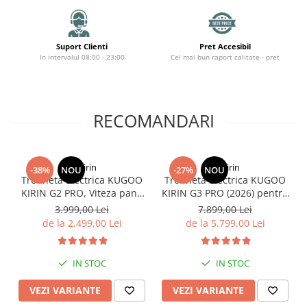
Suport Clienti
Pret Accesibil
In intervalul 08:00 - 23:00
Cel mai bun raport calitate - pret
RECOMANDARI
KuKirin
KuKirin
-38%
NOU
-27%
NOU
Trotineta Electrica KUGOO
Trotineta Electrica KUGOO
KIRIN G2 PRO, Viteza pana
KIRIN G3 PRO (2026) pentru
la 45km/h, Autonomie
Teren Accidentat (Off-Road
3.999,00 Lei
7.899,00 Lei
55Km, Motor 600W, 48V
Electric Scooter) - Motor
de la 2.499,00 Lei
de la 5.799,00 Lei
15Ah
Dual 2x1200W, Autonomie
de 80km, Viteză Până la
65km/h, Baterie 52V 23.2Ah
IN STOC
IN STOC
VEZI VARIANTE
VEZI VARIANTE