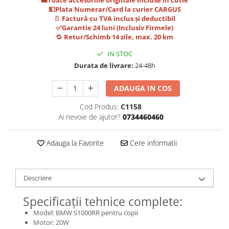
Jante
💵Plata Numerar/Card la curier CARGUS
Valve & extensii
📄
Factură cu TVA inclus și deductibil
Electronică
✅Garantie 24 luni (Inclusiv Firmele)
🔁
Retur/Schimb 14 zile, max. 20 km
Acceleratoare & comenzi
IN STOC
Display-uri / ecrane
Durata de livrare:
24-48h
Lumini / iluminare
Motoare
ADAUGA IN COS
Cabluri motoare
Cod Produs:
C1158
Senzori Hall
Ai nevoie de ajutor?
0734460460
BMS
Baterii
Adauga la Favorite
Cere informatii
Controlere & Conversoare DC/DC
Încărcătoare
Prize de încărcare
Descriere
Cabluri pentru baterii
Specificații tehnice complete:
Componente baterii
Model: BMW S1000RR pentru copii
Localizatoare GPS
Motor: 20W