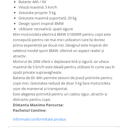
Mecanică
Baterie: 4Ah / 6V
Viteză maximă: 5 km/h
Furci / mânere principale &
Greutate proprie: 5 kg
secundare
Greutate maximă suportată: 20 kg
Pliere, pasadores & tije
Design sport inspirat BMW
Utilizare: recreativă, spații sigure
Crickuri / suporturi parcare
Mini motocicleta electrică BMW S1000RR pentru copii este
Suspensii & amortizoare
concepută pentru cei mai mici utilizatori care își doresc
Rulmenți
prima experiență pe două roți. Designul este inspirat din
celebrul model sport BMW, oferind un aspect realist și
Transmisii & lanțuri
atractiv.
Claxoane / sonerii (timbres)
Motorul de 20W oferă o deplasare lină și sigură, iar viteza
Frâne
maximă de 5 km/h este ideală pentru utilizare în curte sau în
spații private supravegheate.
Discuri de frana
Bateria de 6V 4Ah permite sesiuni de joacă potrivite pentru
Plăcuțe de frână
copii mici. Greutatea redusă de doar 5 kg face motocicleta
ușor de manevrat și transportat.
Etrieri
Este alegerea potrivită pentru un cadou sigur, atractiv și
Cabluri de frână
distractiv pentru copii.
Distanta Maxima Parcursa:
Manete de frână
Pachetul Contine:
Consumabile & Unelte
Informatii conformitate produs
Conectori