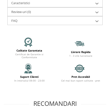
Organizatoare cabluri
Caracteristici
Unelte & truse
Review-uri
(0)
Adezivi & pastă termoconductoare
Rulouri de nichel
FAQ
Tuburi termocontractabile
Șuruburi / kituri prindere
Publicitate & elemente expo
Calitate Garantata
Livrare Rapida
Certificat de Garantie si
1 - 3 zile lucratoare
Conformitate
Suport Clienti
Pret Accesibil
In intervalul 08:00 - 23:00
Cel mai bun raport calitate - pret
RECOMANDARI