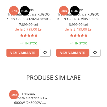
KuKirin
KuKirin
-27%
NOU
-38%
NOU
Trotineta Electrica KUGOO
Trotineta Electrica KUGOO
KIRIN G3 PRO (2026) pentru
KIRIN G2 PRO, Viteza pana
Teren Accidentat (Off-Road
la 45km/h, Autonomie
7.899,00 Lei
3.999,00 Lei
Electric Scooter) - Motor
55Km, Motor 600W, 48V
de la 5.799,00 Lei
de la 2.499,00 Lei
Dual 2x1200W, Autonomie
15Ah
de 80km, Viteză Până la
65km/h, Baterie 52V 23.2Ah
IN STOC
IN STOC
VEZI VARIANTE
VEZI VARIANTE
PRODUSE SIMILARE
Freezway
-29%
Trotinetă electrică R1 –
6000W (2×3000W),