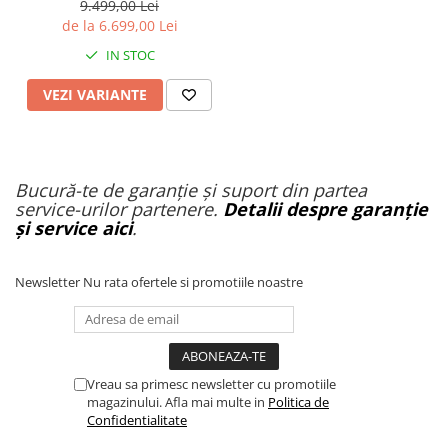
autonomie 100 km, viteză
9.499,00 Lei
90 km/h, suspensie dublă,
de la 6.699,00 Lei
frâne hidraulice
IN STOC
VEZI VARIANTE
Bucură-te de garanție și suport din partea
service-urilor partenere.
Detalii despre garanție
și service aici
.
Newsletter
Nu rata ofertele si promotiile noastre
Vreau sa primesc newsletter cu promotiile
magazinului. Afla mai multe in
Politica de
Confidentialitate