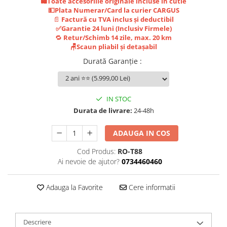
Jante
🛍️Toate accesoriile originale incluse in cutie
💵Plata Numerar/Card la curier CARGUS
Valve & extensii
📄
Factură cu TVA inclus și deductibil
Electronică
✅Garantie 24 luni (Inclusiv Firmele)
🔁
Retur/Schimb 14 zile, max. 20 km
Acceleratoare & comenzi
🪑Scaun pliabil și detașabil
Display-uri / ecrane
Durată Garanție
:
Lumini / iluminare
Motoare
Cabluri motoare
IN STOC
Senzori Hall
Durata de livrare:
24-48h
BMS
ADAUGA IN COS
Baterii
Controlere & Conversoare DC/DC
Cod Produs:
RO-T88
Încărcătoare
Ai nevoie de ajutor?
0734460460
Prize de încărcare
Adauga la Favorite
Cere informatii
Cabluri pentru baterii
Componente baterii
Localizatoare GPS
Descriere