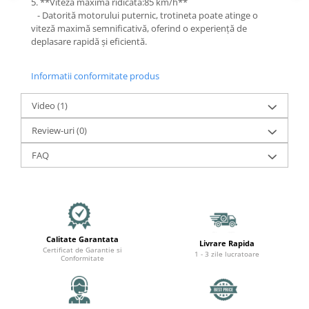
Organizatoare cabluri
5. **Viteză maximă ridicată:85 km/h**
- Datorită motorului puternic, trotineta poate atinge o
Unelte & truse
viteză maximă semnificativă, oferind o experiență de
Adezivi & pastă termoconductoare
deplasare rapidă și eficientă.
Rulouri de nichel
Tuburi termocontractabile
Informatii conformitate produs
Șuruburi / kituri prindere
Video
(1)
Publicitate & elemente expo
Review-uri
(0)
FAQ
Calitate Garantata
Livrare Rapida
Certificat de Garantie si
1 - 3 zile lucratoare
Conformitate