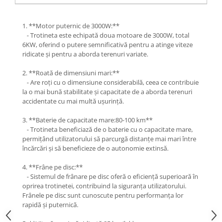
Mecanică
Furci / mânere principale &
secundare
1. **Motor puternic de 3000W:**
- Trotineta este echipată doua motoare de 3000W, total
Pliere, pasadores & tije
6KW, oferind o putere semnificativă pentru a atinge viteze
Crickuri / suporturi parcare
ridicate și pentru a aborda terenuri variate.
Suspensii & amortizoare
2. **Roată de dimensiuni mari:**
Rulmenți
- Are roți cu o dimensiune considerabilă, ceea ce contribuie
Transmisii & lanțuri
la o mai bună stabilitate și capacitate de a aborda terenuri
accidentate cu mai multă ușurință.
Claxoane / sonerii (timbres)
Frâne
3. **Baterie de capacitate mare:80-100 km**
- Trotineta beneficiază de o baterie cu o capacitate mare,
Discuri de frana
permițând utilizatorului să parcurgă distanțe mai mari între
Plăcuțe de frână
încărcări și să beneficieze de o autonomie extinsă.
Etrieri
4. **Frâne pe disc:**
Cabluri de frână
- Sistemul de frânare pe disc oferă o eficiență superioară în
Manete de frână
oprirea trotinetei, contribuind la siguranța utilizatorului.
Consumabile & Unelte
Frânele pe disc sunt cunoscute pentru performanța lor
rapidă și puternică.
Conectori