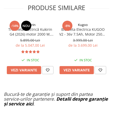
PRODUSE SIMILARE
KuKirin
Kugoo
-14%
NOU
-8%
Trotinetă electrică Kukirin
Bicicleta Electrica KUGOO
G4 (2026) motor 2000 W,
V2 - 36v 7.5Ah, Motor 250W,
viteză maximă 70 km/h,
25Km/h, Roti 20''
5.899,00 Lei
3.999,00 Lei
baterie cu litiu 60 V 20 Ah,
de la 5.047,00 Lei
de la 3.699,00 Lei
anvelope de 11 inchi
IN STOC
IN STOC
VEZI VARIANTE
VEZI VARIANTE
Bucură-te de garanție și suport din partea
service-urilor partenere.
Detalii despre garanție
și service aici
.