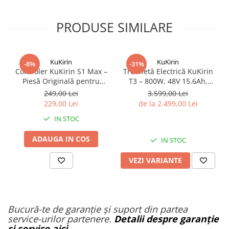
PRODUSE SIMILARE
KuKirin
KuKirin
-8%
-31%
Controler KuKirin S1 Max –
Trotinetă Electrică KuKirin
Piesă Originală pentru
T3 – 800W, 48V 15.6Ah,
Trotinetă Electrică
Autonomie 58 km, Viteză 45
249,00 Lei
3.599,00 Lei
km/h
229,00 Lei
de la 2.499,00 Lei
IN STOC
ADAUGA IN COS
IN STOC
VEZI VARIANTE
Bucură-te de garanție și suport din partea
service-urilor partenere.
Detalii despre garanție
și service aici
.