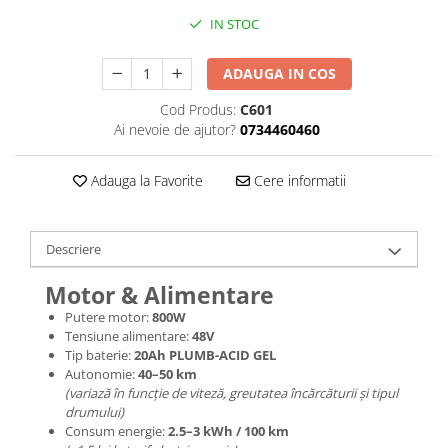
Jante
IN STOC
Valve & extensii
Electronică
ADAUGA IN COS
Acceleratoare & comenzi
Cod Produs:
C601
Display-uri / ecrane
Ai nevoie de ajutor?
0734460460
Lumini / iluminare
Motoare
Adauga la Favorite
Cere informatii
Cabluri motoare
Senzori Hall
BMS
Descriere
Baterii
Motor & Alimentare
Controlere & Conversoare DC/DC
Putere motor:
800W
Încărcătoare
Tensiune alimentare:
48V
Prize de încărcare
Tip baterie:
20Ah PLUMB-ACID GEL
Cabluri pentru baterii
Autonomie:
40–50 km
(variază în funcție de viteză, greutatea încărcăturii și tipul
Componente baterii
drumului)
Localizatoare GPS
Consum energie:
2.5–3 kWh / 100 km