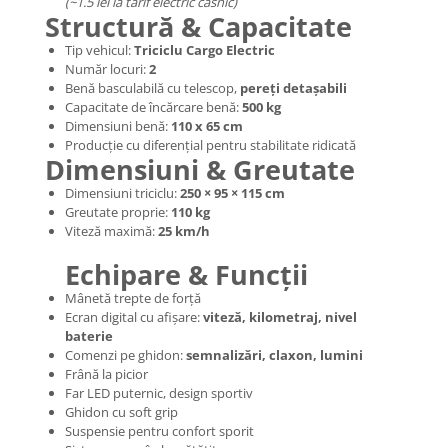
Mecanică
(~1.5 lei la tarif electric casnic)
Structură & Capacitate
Furci / mânere principale &
Tip vehicul:
Triciclu Cargo Electric
secundare
Număr locuri:
2
Pliere, pasadores & tije
Benă basculabilă cu telescop,
pereți detașabili
Crickuri / suporturi parcare
Capacitate de încărcare benă:
500 kg
Dimensiuni benă:
110 x 65 cm
Suspensii & amortizoare
Producție cu diferențial pentru stabilitate ridicată
Rulmenți
Dimensiuni & Greutate
Transmisii & lanțuri
Dimensiuni triciclu:
250 × 95 × 115 cm
Claxoane / sonerii (timbres)
Greutate proprie:
110 kg
Viteză maximă:
25 km/h
Frâne
Discuri de frana
Echipare & Funcții
Plăcuțe de frână
Mânetă trepte de forță
Etrieri
Ecran digital cu afișare:
viteză, kilometraj, nivel
baterie
Cabluri de frână
Comenzi pe ghidon:
semnalizări, claxon, lumini
Manete de frână
Frână la picior
Far LED puternic, design sportiv
Consumabile & Unelte
Ghidon cu soft grip
Conectori
Suspensie pentru confort sporit