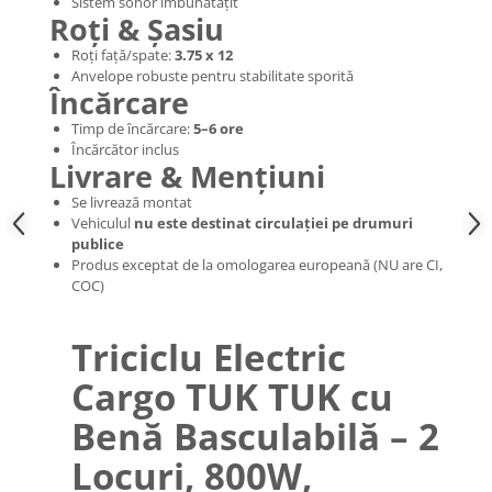
Sistem sonor îmbunătățit
Organizatoare cabluri
Roți & Șasiu
Unelte & truse
Roți față/spate:
3.75 x 12
Adezivi & pastă termoconductoare
Anvelope robuste pentru stabilitate sporită
Rulouri de nichel
Încărcare
Tuburi termocontractabile
Timp de încărcare:
5–6 ore
Șuruburi / kituri prindere
Încărcător inclus
Livrare & Mențiuni
Publicitate & elemente expo
Se livrează montat
Vehiculul
nu este destinat circulației pe drumuri
publice
Produs exceptat de la omologarea europeană (NU are CI,
COC)
Triciclu Electric
Cargo TUK TUK cu
Benă Basculabilă – 2
Locuri, 800W,