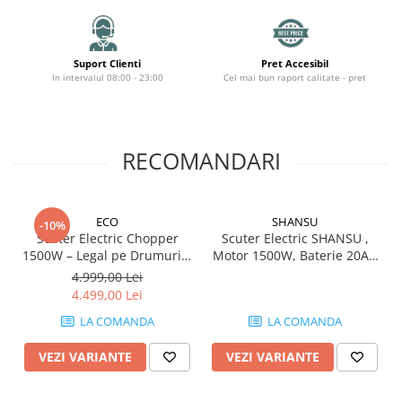
Suport Clienti
Pret Accesibil
In intervalul 08:00 - 23:00
Cel mai bun raport calitate - pret
RECOMANDARI
ECO
SHANSU
-10%
Scuter Electric Chopper
Scuter Electric SHANSU ,
1500W – Legal pe Drumurile
Motor 1500W, Baterie 20Ah
Publice, 12Ah Lithium,
Certificat, Roți 10 inch, 2
4.999,00 Lei
180kg, Baterie Detasabilă,
Locuri – Rosu
4.499,00 Lei
25 km/h
LA COMANDA
LA COMANDA
VEZI VARIANTE
VEZI VARIANTE