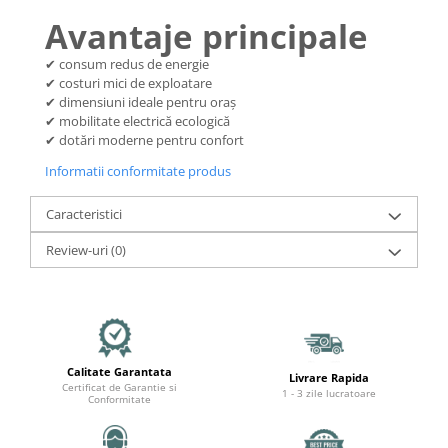
Organizatoare cabluri
Avantaje principale
Unelte & truse
Adezivi & pastă termoconductoare
✔ consum redus de energie
Rulouri de nichel
✔ costuri mici de exploatare
✔ dimensiuni ideale pentru oraș
Tuburi termocontractabile
✔ mobilitate electrică ecologică
Șuruburi / kituri prindere
✔ dotări moderne pentru confort
Publicitate & elemente expo
Informatii conformitate produs
Caracteristici
Review-uri
(0)
Calitate Garantata
Livrare Rapida
Certificat de Garantie si
1 - 3 zile lucratoare
Conformitate