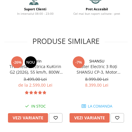
Suport Clienti
Pret Accesibil
In intervalul 08:00 - 23:00
Cel mai bun raport calitate - pret
PRODUSE SIMILARE
KuKirin
SHANSU
-26%
NOU
-7%
Trotineta Electrica KuKirin
Scuter Electric 3 Roți
G2 (2026), 55 km/h, 800W,
SHANSU CP-3, Motor
15ah 48v
2000W, Autonomie 80 km,
3.499,00 Lei
8.999,00 Lei
45 km/h, Baterie 60V 20Ah,
de la 2.599,00 Lei
8.399,00 Lei
Stil Harley, 2 Persoane –
Negru
IN STOC
LA COMANDA
VEZI VARIANTE
VEZI VARIANTE