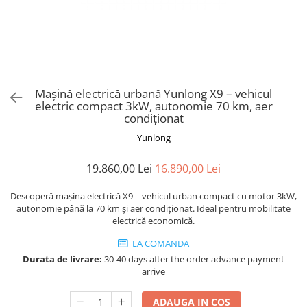
Trotinete Sub 3000 Lei
Trotinete cu Scaun
ATV 150cc
KuKirin G2 Pro
Suporturi pentru telefon
KuKirin G3
Trotinete Peste 3000 Lei
Trotinete cu Cheie
ATV 200cc
Oglinzi retrovizoare
KuKirin G2 Master
Trotinete cu Scaun
Trotinete cu Suspensii
ATV 1000W
Ornamente, stickere & viniluri
KuKirin G1 Pro
Iluminare decorativă
Trotinete cu Cheie
Trotinete cu Ghidon Reglabil
ATV 1500W
KuKirin V1 Pro
Protecții la coliziune
Trotinete cu Baterie Detașabilă
KuKirin V2
Mașină electrică urbană Yunlong X9 – vehicul
electric compact 3kW, autonomie 70 km, aer
KuKirin S1 Max
condiționat
KuKirin A1
Yunlong
KuKirin M4 Max
KuKirin G2 Ultra
19.860,00 Lei
16.890,00 Lei
KuKirin T3
Descoperă mașina electrică X9 – vehicul urban compact cu motor 3kW,
Xiaomi Mi
autonomie până la 70 km și aer condiționat. Ideal pentru mobilitate
Roți și Anvelope
electrică economică.
Anvelope
LA COMANDA
Anvelope pneumatice
Durata de livrare:
30-40 days after the order advance payment
arrive
Anvelope solide
Camere de aer
ADAUGA IN COS