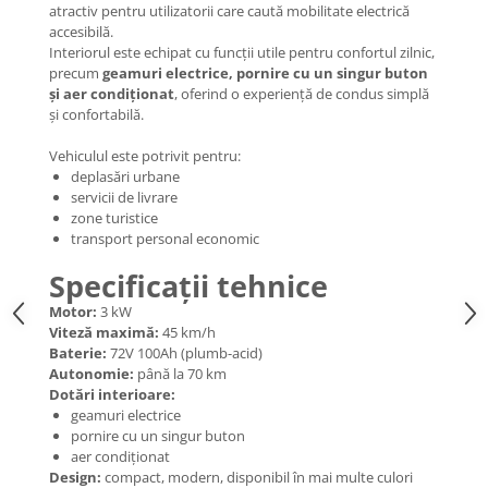
Mecanică
atractiv pentru utilizatorii care caută mobilitate electrică
accesibilă.
Furci / mânere principale &
Interiorul este echipat cu funcții utile pentru confortul zilnic,
secundare
precum
geamuri electrice, pornire cu un singur buton
Pliere, pasadores & tije
și aer condiționat
, oferind o experiență de condus simplă
Crickuri / suporturi parcare
și confortabilă.
Suspensii & amortizoare
Vehiculul este potrivit pentru:
Rulmenți
deplasări urbane
Transmisii & lanțuri
servicii de livrare
zone turistice
Claxoane / sonerii (timbres)
transport personal economic
Frâne
Specificații tehnice
Discuri de frana
Motor:
3 kW
Plăcuțe de frână
Viteză maximă:
45 km/h
Etrieri
Baterie:
72V 100Ah (plumb-acid)
Cabluri de frână
Autonomie:
până la 70 km
Dotări interioare:
Manete de frână
geamuri electrice
Consumabile & Unelte
pornire cu un singur buton
aer condiționat
Conectori
Design:
compact, modern, disponibil în mai multe culori