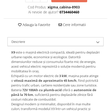
Jante
Valve & extensii
Cod Produs:
xigma_cabina-8903
Ai nevoie de ajutor?
0734460460
Electronică
Acceleratoare & comenzi
Adauga la Favorite
Cere informatii
Display-uri / ecrane
Lumini / iluminare
Motoare
Descriere
Cabluri motoare
X9
este o mașină electrică compactă, ideală pentru deplasări
Senzori Hall
urbane rapide, economice și ecologice. Datorită
BMS
dimensiunilor reduse și consumului foarte mic de energie,
Baterii
acest vehicul electric reprezintă o soluție modernă pentru
mobilitatea în oraș.
Controlere & Conversoare DC/DC
Echipată cu un motor electric de
3 kW
, mașina poate atinge
Încărcătoare
o
viteză maximă de aproximativ 45 km/h
, fiind potrivită
Prize de încărcare
pentru trafic urban, cartiere rezidențiale sau zone turistice.
Bateria
72V 100Ah cu plumb-acid
oferă o
autonomie de
Cabluri pentru baterii
până la 70 km
, suficientă pentru deplasările zilnice fără
Componente baterii
costuri ridicate de combustibil.
Designul modern și minimalist, disponibil în mai multe
Localizatoare GPS
culori, transformă modelul X9 într-un vehicul practic și