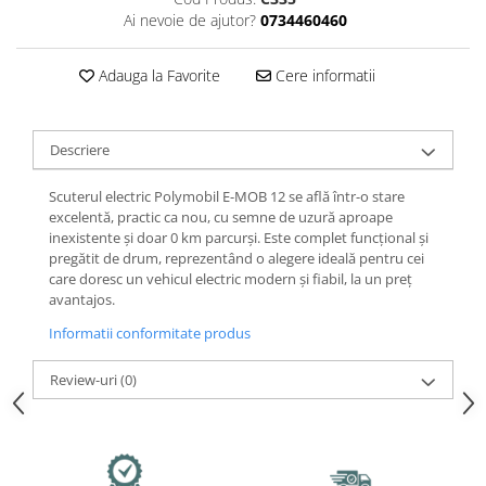
Jante
Ai nevoie de ajutor?
0734460460
Valve & extensii
Electronică
Adauga la Favorite
Cere informatii
Acceleratoare & comenzi
Display-uri / ecrane
Lumini / iluminare
Descriere
Motoare
Scuterul electric Polymobil E-MOB 12 se află într-o stare
Cabluri motoare
excelentă, practic ca nou, cu semne de uzură aproape
Senzori Hall
inexistente și doar 0 km parcurși. Este complet funcțional și
pregătit de drum, reprezentând o alegere ideală pentru cei
BMS
care doresc un vehicul electric modern și fiabil, la un preț
Baterii
avantajos.
Controlere & Conversoare DC/DC
Informatii conformitate produs
Încărcătoare
Prize de încărcare
Review-uri
(0)
Cabluri pentru baterii
Componente baterii
Localizatoare GPS