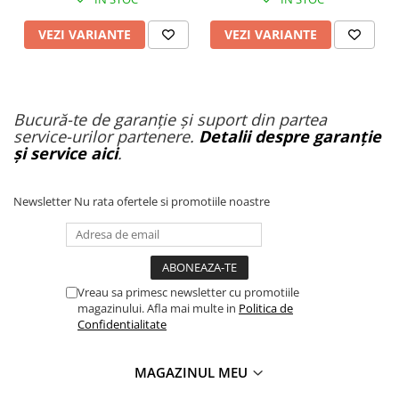
Organizatoare cabluri
Unelte & truse
VEZI VARIANTE
VEZI VARIANTE
Adezivi & pastă termoconductoare
Rulouri de nichel
Tuburi termocontractabile
Bucură-te de garanție și suport din partea
Șuruburi / kituri prindere
service-urilor partenere.
Detalii despre garanție
Publicitate & elemente expo
și service aici
.
Newsletter
Nu rata ofertele si promotiile noastre
Vreau sa primesc newsletter cu promotiile
magazinului. Afla mai multe in
Politica de
Confidentialitate
MAGAZINUL MEU