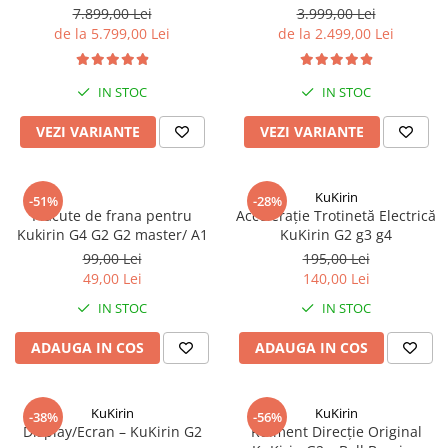
Organizatoare cabluri
Teren Accidentat (Off-Road
45km/h, Autonomie 55Km,
7.899,00 Lei
3.999,00 Lei
Electric Scooter) - Motor Dual
Motor 600W, 48V 15Ah
Unelte & truse
de la 5.799,00 Lei
de la 2.499,00 Lei
2x1200W, Autonomie de
Adezivi & pastă termoconductoare
80km, Viteză Până la 65km/h,
Rulouri de nichel
Baterie 52V 23.2Ah
IN STOC
IN STOC
Tuburi termocontractabile
VEZI VARIANTE
VEZI VARIANTE
Șuruburi / kituri prindere
Publicitate & elemente expo
KuKirin
-51%
-28%
Placute de frana pentru
Accelerație Trotinetă Electrică
Kukirin G4 G2 G2 master/ A1
KuKirin G2 g3 g4
99,00 Lei
195,00 Lei
49,00 Lei
140,00 Lei
IN STOC
IN STOC
ADAUGA IN COS
ADAUGA IN COS
KuKirin
KuKirin
-38%
-56%
Display/Ecran – KuKirin G2
Rulment Direcție Original