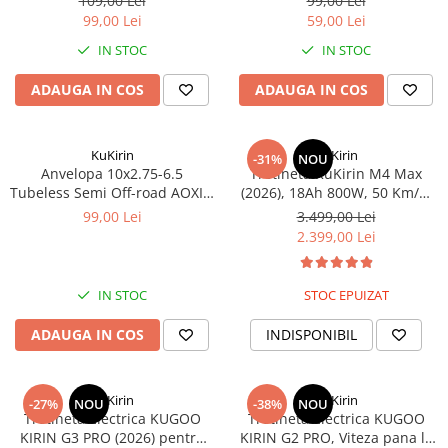
Mecanică
109,00 Lei
99,00 Lei
99,00 Lei
59,00 Lei
Furci / mânere principale &
IN STOC
IN STOC
secundare
Pliere, pasadores & tije
ADAUGA IN COS
ADAUGA IN COS
Crickuri / suporturi parcare
Suspensii & amortizoare
Rulmenți
KuKirin
KuKirin
-31%
NOU
Anvelopa 10x2.75-6.5
Trotineta KuKirin M4 Max
Transmisii & lanțuri
Tubeless Semi Off-road AOXIN
(2026), 18Ah 800W, 50 Km/h,
Claxoane / sonerii (timbres)
- KUKIRIN G2, G2 Master, A1,
Chei 10inch Off-Road
99,00 Lei
3.499,00 Lei
T3
Frâne
2.399,00 Lei
Discuri de frana
Plăcuțe de frână
IN STOC
STOC EPUIZAT
Etrieri
ADAUGA IN COS
INDISPONIBIL
Cabluri de frână
Manete de frână
Consumabile & Unelte
KuKirin
KuKirin
-27%
NOU
-38%
NOU
Trotineta Electrica KUGOO
Trotineta Electrica KUGOO
Conectori
KIRIN G3 PRO (2026) pentru
KIRIN G2 PRO, Viteza pana la