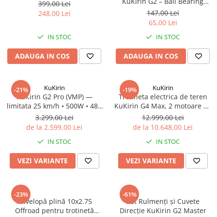
KuKirin G2 – Ball Bearing
399,00 Lei
pentru Trotinetă Electrică
147,00 Lei
248,00 Lei
65,00 Lei
IN STOC
IN STOC
ADAUGA IN COS
ADAUGA IN COS
KuKirin
KuKirin
-21%
-19%
KuKirin G2 Pro (VMP) —
Trotineta electrica de teren
limitata 25 km/h • 500W • 48V
KuKirin G4 Max, 2 motoare de
15.6Ah • Omologata DGT
1600W, autonomie max 95
3.299,00 Lei
12.999,00 Lei
km, viteza maxima 86 km/h
de la 2.599,00 Lei
de la 10.648,00 Lei
IN STOC
IN STOC
VEZI VARIANTE
VEZI VARIANTE
-23%
-61%
Anvelopă plină 10x2.75
Set Rulmenți și Cuvete
Offroad pentru trotinetă
Direcție KuKirin G2 Master