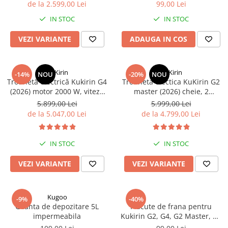
Jante
de la 2.599,00 Lei
99,00 Lei
Valve & extensii
IN STOC
IN STOC
Electronică
VEZI VARIANTE
ADAUGA IN COS
Acceleratoare & comenzi
Display-uri / ecrane
Lumini / iluminare
KuKirin
KuKirin
-14%
NOU
-20%
NOU
Trotinetă electrică Kukirin G4
Trotineta electica KuKirin G2
Motoare
(2026) motor 2000 W, viteză
master (2026) cheie, 2
Cabluri motoare
maximă 70 km/h, baterie cu
motoare 2*1000W, Autonomie
5.899,00 Lei
5.999,00 Lei
Senzori Hall
litiu 60 V 20 Ah, anvelope de
70km, Baterie 52V 20, 8 A.
de la 5.047,00 Lei
de la 4.799,00 Lei
11 inchi
BMS
Baterii
IN STOC
IN STOC
Controlere & Conversoare DC/DC
Încărcătoare
VEZI VARIANTE
VEZI VARIANTE
Prize de încărcare
Cabluri pentru baterii
Kugoo
-9%
-40%
Componente baterii
Geanta de depozitare 5L
Placute de frana pentru
Localizatoare GPS
impermeabila
Kukirin G2, G4, G2 Master, G3
Pro