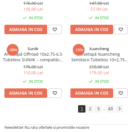
electrică
176,00 Lei
147,00 Lei
135,00 Lei
57,00 Lei
IN STOC
IN STOC
ADAUGA IN COS
ADAUGA IN COS
Suniik
Xuancheng
-38%
-15%
Anvelopă Offroad 10x2.75-6.5
Anvelopă Xuancheng
Tubeless SUNIIK – compatibilă
Semitaco Tubeless 10×2,75–
KuKirin G2, G2 Pro, G2 Ultra,
6,5 cu gel antipana pentru
176,00 Lei
210,00 Lei
G3
trotinetă electrică
110,00 Lei
179,00 Lei
IN STOC
IN STOC
ADAUGA IN COS
ADAUGA IN COS
1
2
3
43
...
Newsletter
Nu rata ofertele si promotiile noastre