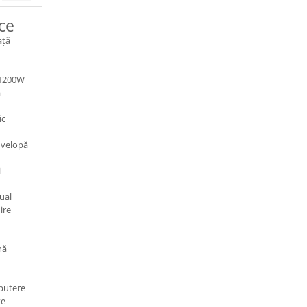
ice
ață
 1200W
ă
ic
anvelopă
i
ual
ire
nă
 putere
te