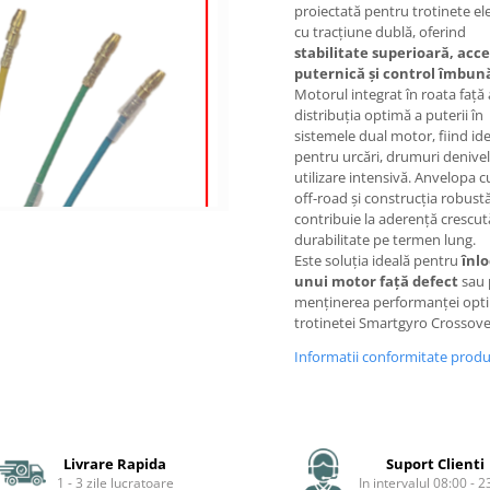
proiectată pentru trotinete ele
cu tracțiune dublă, oferind
stabilitate superioară, acce
puternică și control îmbun
Motorul integrat în roata față
distribuția optimă a puterii în
sistemele dual motor, fiind ide
pentru urcări, drumuri denivel
utilizare intensivă. Anvelopa cu
off-road și construcția robust
contribuie la aderență crescută
durabilitate pe termen lung.
Este soluția ideală pentru
înl
unui motor față defect
sau 
menținerea performanței opt
trotinetei Smartgyro Crossove
Informatii conformitate prod
Livrare Rapida
Suport Clienti
1 - 3 zile lucratoare
In intervalul 08:00 - 2