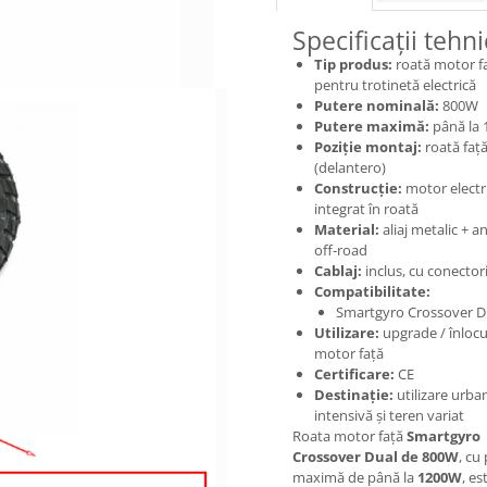
Specificații tehn
Tip produs:
roată motor f
pentru trotinetă electrică
Putere nominală:
800W
Putere maximă:
până la
Poziție montaj:
roată faț
(delantero)
Construcție:
motor electr
integrat în roată
Material:
aliaj metalic + 
off-road
Cablaj:
inclus, cu conector
Compatibilitate:
Smartgyro Crossover D
Utilizare:
upgrade / înlocu
motor față
Certificare:
CE
Destinație:
utilizare urba
intensivă și teren variat
Roata motor față
Smartgyro
Crossover Dual de 800W
, cu
maximă de până la
1200W
, es