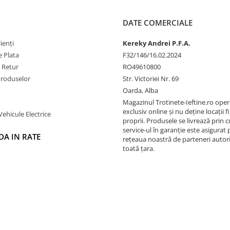
DATE COMERCIALE
ienți
Kereky Andrei P.F.A.
 Plata
F32/146/16.02.2024
e Retur
RO49610800
Produselor
Str. Victoriei Nr. 69
Oarda, Alba
Magazinul Trotinete-Ieftine.ro ope
exclusiv online și nu deține locații fi
Vehicule Electrice
proprii. Produsele se livrează prin cu
service-ul în garanție este asigurat 
A IN RATE
rețeaua noastră de parteneri autori
toată țara.