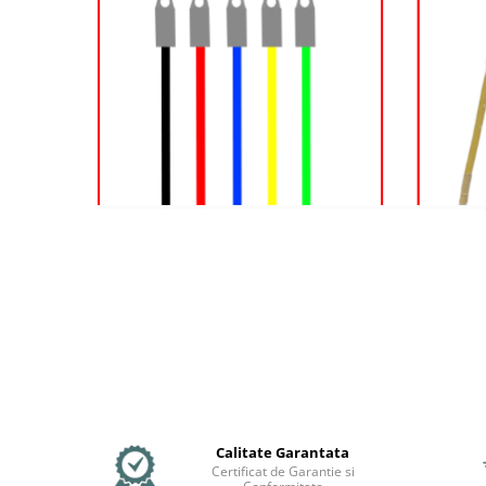
Mecanică
Furci / mânere principale &
secundare
Pliere, pasadores & tije
Crickuri / suporturi parcare
Suspensii & amortizoare
Rulmenți
Transmisii & lanțuri
Claxoane / sonerii (timbres)
Frâne
Discuri de frana
Plăcuțe de frână
Etrieri
Cabluri de frână
Manete de frână
Consumabile & Unelte
Calitate Garantata
Conectori
Certificat de Garantie si