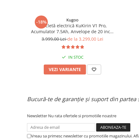
Kugoo
-18%
Bicicletă electrică KuKirin V1 Pro,
Acumulator 7.5Ah, Anvelope de 20 inch,
Viteză maximă de 45 km/h.
3.999,00 Lei
de la 3.299,00 Lei
IN STOC
VEZI VARIANTE
Bucură-te de garanție și suport din partea 
Newsletter
Nu rata ofertele si promotiile noastre
Vreau sa primesc newsletter cu promotiile magazinului. Af