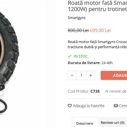
Roată motor față Sma
1200W) pentru trotinet
Smartgyro
800,00 Lei
699,00 Lei
Roată motor față Smartgyro Crosso
tracțiune dublă și performanță ridic
IN STOC
Durata de livrare:
24-48h
ADAUG
Cod Produs:
C735
Ai nevoie de
Adauga la Favorite
Cere 
Review-uri
(0)
Descriere