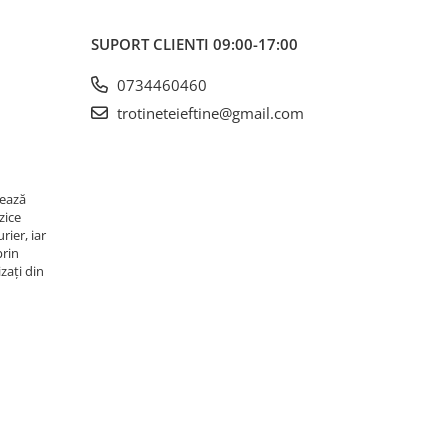
SUPORT CLIENTI
09:00-17:00
0734460460
trotineteieftine@gmail.com
rează
zice
rier, iar
prin
zați din