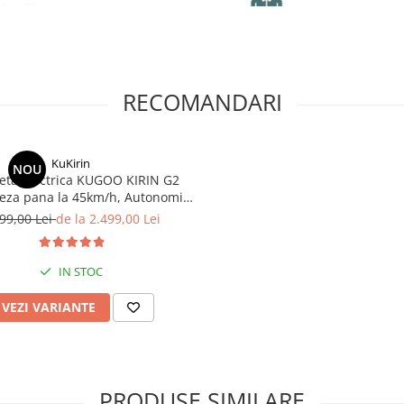
RECOMANDARI
KuKirin
NOU
neta Electrica KUGOO KIRIN G2
teza pana la 45km/h, Autonomie
Km, Motor 600W, 48V 15Ah
99,00 Lei
de la 2.499,00 Lei
IN STOC
VEZI VARIANTE
PRODUSE SIMILARE