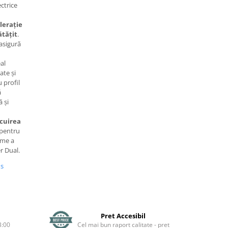
ctrice
lerație
ătățit
.
 asigură
al
ate și
 profil
ă
 și
ocuirea
pentru
ime a
r Dual.
us
Pret Accesibil
3:00
Cel mai bun raport calitate - pret