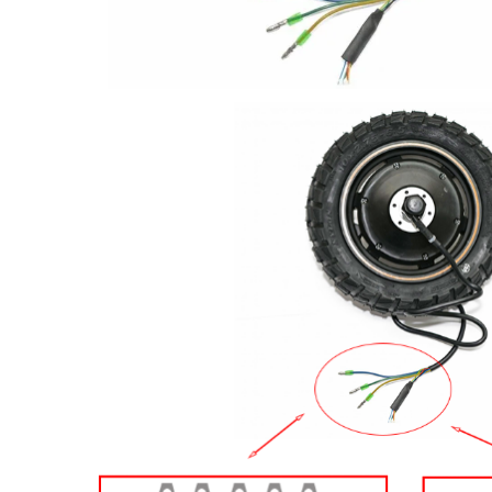
Jante
Valve & extensii
Electronică
Acceleratoare & comenzi
Display-uri / ecrane
Lumini / iluminare
Motoare
Cabluri motoare
Senzori Hall
BMS
Baterii
Controlere & Conversoare DC/DC
Încărcătoare
Prize de încărcare
Cabluri pentru baterii
Componente baterii
Localizatoare GPS