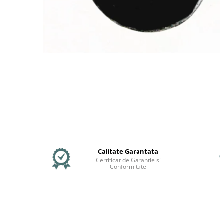
Jante
Valve & extensii
Electronică
Acceleratoare & comenzi
Display-uri / ecrane
Lumini / iluminare
Motoare
Cabluri motoare
Senzori Hall
BMS
Baterii
Controlere & Conversoare DC/DC
Calitate Garantata
Încărcătoare
Certificat de Garantie si
Conformitate
Prize de încărcare
Cabluri pentru baterii
Componente baterii
Localizatoare GPS