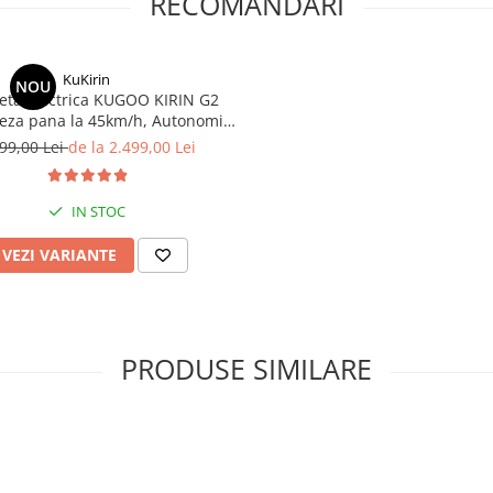
RECOMANDARI
KuKirin
NOU
neta Electrica KUGOO KIRIN G2
teza pana la 45km/h, Autonomie
Km, Motor 600W, 48V 15Ah
99,00 Lei
de la 2.499,00 Lei
IN STOC
VEZI VARIANTE
PRODUSE SIMILARE