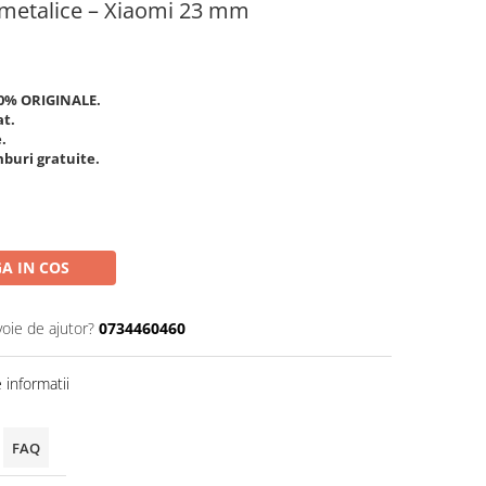
-metalice – Xiaomi 23 mm
00% ORIGINALE.
at.
.
buri gratuite.
A IN COS
voie de ajutor?
0734460460
informatii
FAQ