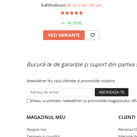
Organizatoare cabluri
baterie cu litiu 60 V 20 Ah, anvelope de
5.899,00 Lei
de la 5.047,00 Lei
Unelte & truse
11 inchi
Adezivi & pastă termoconductoare
IN STOC
Rulouri de nichel
Tuburi termocontractabile
VEZI VARIANTE
Șuruburi / kituri prindere
Publicitate & elemente expo
Bucură-te de garanție și suport din partea 
Newsletter
Nu rata ofertele si promotiile noastre
Vreau sa primesc newsletter cu promotiile magazinului. Af
MAGAZINUL MEU
CLIENTI
Despre noi
Recenzii Cl
Termeni si conditii
Metode de