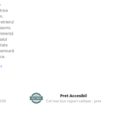
e
trice
m,
 etrierul
Xiaomi,
zistență
alul
itate
perioară
ice.
us
Pret Accesibil
3:00
Cel mai bun raport calitate - pret