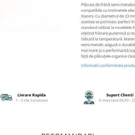
Plăcuțe de frână semi-metalic
compatibile cu trotinetele elec
Xiaomi. Cu diametrul de 23 m
acestea se potrivesc perfect în
standard utilizat la modelele 
oferind frânare puternică și re
ridicată la temperatură. Materi
semi-metalic asigură o durabil
mai mare și o performanță su
față de plăcuțele organice clas
Informatii conformitate prod
Livrare Rapida
Suport Clienti
1 - 3 zile lucratoare
In intervalul 08:00 - 2