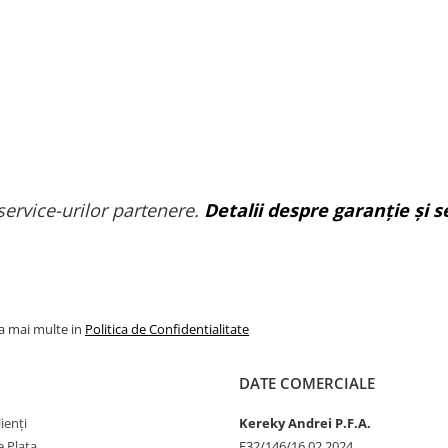
service-urilor partenere.
Detalii despre garanție și se
la mai multe in
Politica de Confidentialitate
DATE COMERCIALE
ienți
Kereky Andrei P.F.A.
 Plata
F32/146/16.02.2024