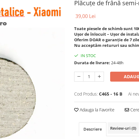
Plăcuțe de frână semi
39,00 Lei
Toate piesele de schimb sunt 1
Ușor de înlocuit – Ușor de instal
Oferim DOAR o garanție de 7 zile
Nu acceptăm retururi sau schim
IN STOC
Durata de livrare:
24-48h
ADAUG
Cod Produs:
C465 - 16 B
Ai ne
Adauga la Favorite
Cere 
Review-uri
(0)
Descriere