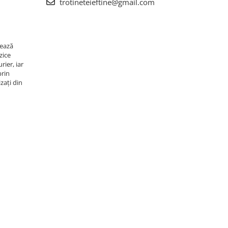
trotineteieftine@gmail.com
rează
zice
rier, iar
prin
zați din