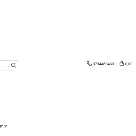
0734460460
0,00
3 mm