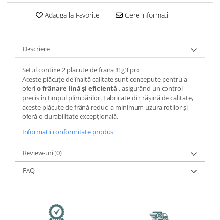
Jante
Valve & extensii
Adauga la Favorite
Cere informatii
Electronică
Acceleratoare & comenzi
Descriere
Display-uri / ecrane
Lumini / iluminare
Setul contine 2 placute de frana !!! g3 pro
Aceste plăcuțe de înaltă calitate sunt concepute pentru a
Motoare
oferi
o frânare lină și eficientă
, asigurând un control
Cabluri motoare
precis în timpul plimbărilor. Fabricate din rășină de calitate,
Senzori Hall
aceste plăcuțe de frână reduc la minimum uzura roților și
oferă o durabilitate excepțională.
BMS
Baterii
Informatii conformitate produs
Controlere & Conversoare DC/DC
Review-uri
(0)
Încărcătoare
Prize de încărcare
FAQ
Cabluri pentru baterii
Componente baterii
Localizatoare GPS