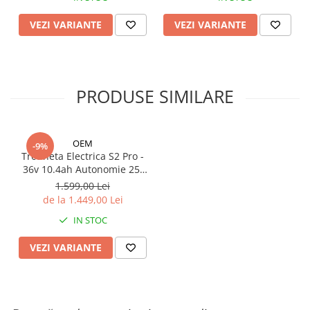
Organizatoare cabluri
Unelte & truse
VEZI VARIANTE
VEZI VARIANTE
Adezivi & pastă termoconductoare
Rulouri de nichel
Tuburi termocontractabile
PRODUSE SIMILARE
Șuruburi / kituri prindere
Publicitate & elemente expo
OEM
-9%
Trotineta Electrica S2 Pro -
36v 10.4ah Autonomie 25-
35 Km
1.599,00 Lei
de la 1.449,00 Lei
IN STOC
VEZI VARIANTE