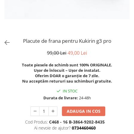
Trotinete Sub 3000 Lei
Trotinete cu Scaun
ATV 150cc
KuKirin G2 Pro
Suporturi pentru telefon
KuKirin G3
Trotinete Peste 3000 Lei
Trotinete cu Cheie
ATV 200cc
Oglinzi retrovizoare
KuKirin G2 Master
Trotinete cu Scaun
Trotinete cu Suspensii
ATV 1000W
Ornamente, stickere & viniluri
KuKirin G1 Pro
Iluminare decorativă
Trotinete cu Cheie
Trotinete cu Ghidon Reglabil
ATV 1500W
KuKirin V1 Pro
Protecții la coliziune
Trotinete cu Baterie Detașabilă
KuKirin V2
Placute de frana pentru Kukirin g3 pro
KuKirin S1 Max
99,00 Lei
49,00 Lei
KuKirin A1
KuKirin M4 Max
Toate piesele de schimb sunt 100% ORIGINALE.
Ușor de înlocuit – Ușor de instalat.
KuKirin G2 Ultra
Oferim DOAR o garanție de 7 zile.
KuKirin T3
Nu acceptăm retururi sau schimburi gratuite.
Xiaomi Mi
IN STOC
Roți și Anvelope
Durata de livrare:
24-48h
Anvelope
Anvelope pneumatice
ADAUGA IN COS
Anvelope solide
Cod Produs:
C468 - 16 B-3864-9202-8435
Camere de aer
Ai nevoie de ajutor?
0734460460