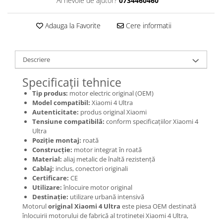
Ai nevoie de ajutor?
0734460460
Jante
Valve & extensii
Adauga la Favorite
Cere informatii
Electronică
Acceleratoare & comenzi
Display-uri / ecrane
Descriere
Lumini / iluminare
Specificații tehnice
Motoare
Tip produs:
motor electric original (OEM)
Cabluri motoare
Model compatibil:
Xiaomi 4 Ultra
Senzori Hall
Autenticitate:
produs original Xiaomi
BMS
Tensiune compatibilă:
conform specificațiilor Xiaomi 4
Ultra
Baterii
Poziție montaj:
roată
Controlere & Conversoare DC/DC
Construcție:
motor integrat în roată
Încărcătoare
Material:
aliaj metalic de înaltă rezistență
Cablaj:
inclus, conectori originali
Prize de încărcare
Certificare:
CE
Cabluri pentru baterii
Utilizare:
înlocuire motor original
Componente baterii
Destinație:
utilizare urbană intensivă
Motorul
original Xiaomi 4 Ultra
este piesa OEM destinată
Localizatoare GPS
înlocuirii motorului de fabrică al trotinetei Xiaomi 4 Ultra,