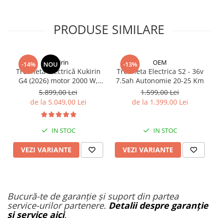
PRODUSE SIMILARE
KuKirin
OEM
-14%
NOU
-13%
Trotinetă electrică Kukirin
Trotineta Electrica S2 - 36v
G4 (2026) motor 2000 W,
7.5ah Autonomie 20-25 Km
viteză maximă 70 km/h,
5.899,00 Lei
1.599,00 Lei
baterie cu litiu 60 V 20 Ah,
de la 5.049,00 Lei
de la 1.399,00 Lei
anvelope de 11 inchi
IN STOC
IN STOC
VEZI VARIANTE
VEZI VARIANTE
Bucură-te de garanție și suport din partea
service-urilor partenere.
Detalii despre garanție
și service aici
.