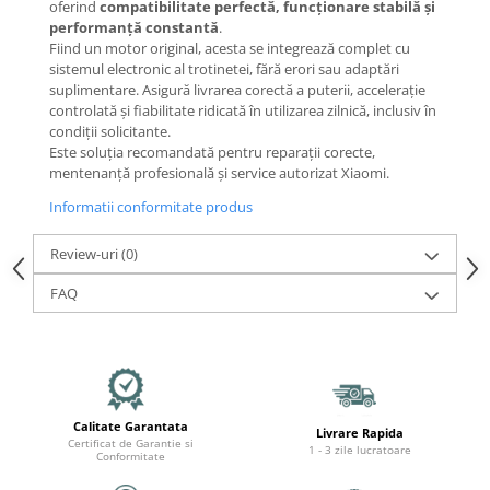
Mecanică
oferind
compatibilitate perfectă, funcționare stabilă și
performanță constantă
.
Furci / mânere principale &
Fiind un motor original, acesta se integrează complet cu
secundare
sistemul electronic al trotinetei, fără erori sau adaptări
Pliere, pasadores & tije
suplimentare. Asigură livrarea corectă a puterii, accelerație
controlată și fiabilitate ridicată în utilizarea zilnică, inclusiv în
Crickuri / suporturi parcare
condiții solicitante.
Suspensii & amortizoare
Este soluția recomandată pentru reparații corecte,
Rulmenți
mentenanță profesională și service autorizat Xiaomi.
Transmisii & lanțuri
Informatii conformitate produs
Claxoane / sonerii (timbres)
Review-uri
(0)
Frâne
Discuri de frana
FAQ
Plăcuțe de frână
Etrieri
Cabluri de frână
Manete de frână
Calitate Garantata
Consumabile & Unelte
Livrare Rapida
Certificat de Garantie si
1 - 3 zile lucratoare
Conformitate
Conectori