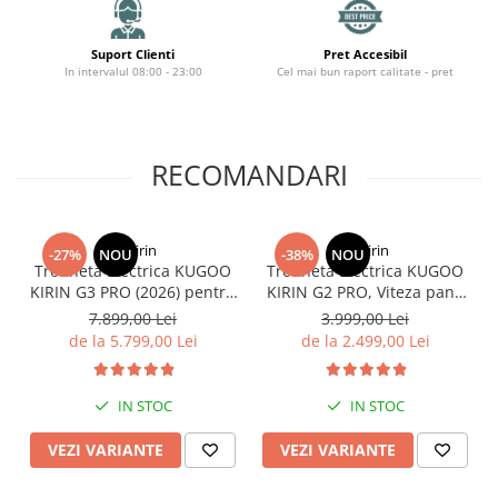
Organizatoare cabluri
Unelte & truse
Suport Clienti
Pret Accesibil
Adezivi & pastă termoconductoare
In intervalul 08:00 - 23:00
Cel mai bun raport calitate - pret
Rulouri de nichel
Tuburi termocontractabile
Șuruburi / kituri prindere
RECOMANDARI
Publicitate & elemente expo
KuKirin
KuKirin
-27%
NOU
-38%
NOU
Trotineta Electrica KUGOO
Trotineta Electrica KUGOO
KIRIN G3 PRO (2026) pentru
KIRIN G2 PRO, Viteza pana
Teren Accidentat (Off-Road
la 45km/h, Autonomie
7.899,00 Lei
3.999,00 Lei
Electric Scooter) - Motor
55Km, Motor 600W, 48V
de la 5.799,00 Lei
de la 2.499,00 Lei
Dual 2x1200W, Autonomie
15Ah
de 80km, Viteză Până la
65km/h, Baterie 52V 23.2Ah
IN STOC
IN STOC
VEZI VARIANTE
VEZI VARIANTE