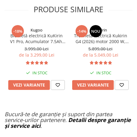
PRODUSE SIMILARE
Kugoo
KuKirin
-18%
-14%
NOU
Bicicletă electrică KuKirin
Trotinetă electrică Kukirin
V1 Pro, Acumulator 7.5Ah,
G4 (2026) motor 2000 W,
Anvelope de 20 inch, Viteză
viteză maximă 70 km/h,
3.999,00 Lei
5.899,00 Lei
maximă de 45 km/h.
baterie cu litiu 60 V 20 Ah,
de la 3.299,00 Lei
de la 5.049,00 Lei
anvelope de 11 inchi
IN STOC
IN STOC
VEZI VARIANTE
VEZI VARIANTE
Bucură-te de garanție și suport din partea
service-urilor partenere.
Detalii despre garanție
și service aici
.