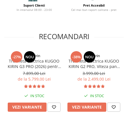
Organizatoare cabluri
Suport Clienti
Pret Accesibil
Unelte & truse
In intervalul 08:00 - 23:00
Cel mai bun raport calitate - pret
Adezivi & pastă termoconductoare
Rulouri de nichel
Tuburi termocontractabile
RECOMANDARI
Șuruburi / kituri prindere
Publicitate & elemente expo
KuKirin
KuKirin
-27%
NOU
-38%
NOU
Trotineta Electrica KUGOO
Trotineta Electrica KUGOO
KIRIN G3 PRO (2026) pentru
KIRIN G2 PRO, Viteza pana
Teren Accidentat (Off-Road
la 45km/h, Autonomie
7.899,00 Lei
3.999,00 Lei
Electric Scooter) - Motor
55Km, Motor 600W, 48V
de la 5.799,00 Lei
de la 2.499,00 Lei
Dual 2x1200W, Autonomie
15Ah
de 80km, Viteză Până la
65km/h, Baterie 52V 23.2Ah
IN STOC
IN STOC
VEZI VARIANTE
VEZI VARIANTE