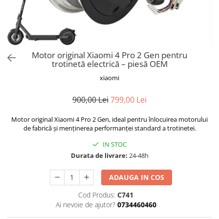
Trotinete Sub 3000 Lei
Trotinete cu Scaun
ATV 150cc
KuKirin G2 Pro
Suporturi pentru telefon
KuKirin G3
Trotinete Peste 3000 Lei
Trotinete cu Cheie
ATV 200cc
Oglinzi retrovizoare
KuKirin G2 Master
Trotinete cu Scaun
Trotinete cu Suspensii
ATV 1000W
Ornamente, stickere & viniluri
KuKirin G1 Pro
Iluminare decorativă
Trotinete cu Cheie
Trotinete cu Ghidon Reglabil
ATV 1500W
KuKirin V1 Pro
Motor original Xiaomi 4 Pro 2 Gen pentru
Protecții la coliziune
Trotinete cu Baterie Detașabilă
trotinetă electrică – piesă OEM
KuKirin V2
KuKirin S1 Max
xiaomi
KuKirin A1
900,00 Lei
799,00 Lei
KuKirin M4 Max
KuKirin G2 Ultra
Motor original Xiaomi 4 Pro 2 Gen, ideal pentru înlocuirea motorului
de fabrică și menținerea performanței standard a trotinetei.
KuKirin T3
Xiaomi Mi
IN STOC
Roți și Anvelope
Durata de livrare:
24-48h
Anvelope
ADAUGA IN COS
Anvelope pneumatice
Anvelope solide
Cod Produs:
C741
Ai nevoie de ajutor?
0734460460
Camere de aer