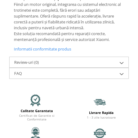
Mecanică
Fiind un motor original, integrarea cu sistemul electronic al
Furci / mânere principale &
trotinetei este completă, fără erori sau adaptări
secundare
suplimentare. Oferă răspuns rapid la accelerație, livrare
corectă a puterii și fiabilitate ridicată în utilizarea zilnică,
Pliere, pasadores & tije
inclusiv pentru navetă urbană intensă.
Crickuri / suporturi parcare
Este soluția recomandată pentru reparații corecte,
mentenanță profesională și service autorizat Xiaomi.
Suspensii & amortizoare
Rulmenți
Informatii conformitate produs
Transmisii & lanțuri
Review-uri
(0)
Claxoane / sonerii (timbres)
Frâne
FAQ
Discuri de frana
Plăcuțe de frână
Etrieri
Cabluri de frână
Calitate Garantata
Livrare Rapida
Manete de frână
Certificat de Garantie si
1 - 3 zile lucratoare
Conformitate
Consumabile & Unelte
Conectori