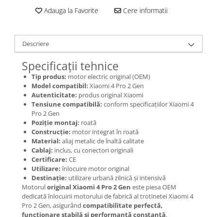
Jante
Adauga la Favorite
Cere informatii
Valve & extensii
Electronică
Acceleratoare & comenzi
Descriere
Display-uri / ecrane
Specificații tehnice
Lumini / iluminare
Tip produs:
motor electric original (OEM)
Motoare
Model compatibil:
Xiaomi 4 Pro 2 Gen
Cabluri motoare
Autenticitate:
produs original Xiaomi
Senzori Hall
Tensiune compatibilă:
conform specificațiilor Xiaomi 4
Pro 2 Gen
BMS
Poziție montaj:
roată
Baterii
Construcție:
motor integrat în roată
Material:
aliaj metalic de înaltă calitate
Controlere & Conversoare DC/DC
Cablaj:
inclus, cu conectori originali
Încărcătoare
Certificare:
CE
Prize de încărcare
Utilizare:
înlocuire motor original
Destinație:
utilizare urbană zilnică și intensivă
Cabluri pentru baterii
Motorul
original Xiaomi 4 Pro 2 Gen
este piesa OEM
Componente baterii
dedicată înlocuirii motorului de fabrică al trotinetei Xiaomi 4
Localizatoare GPS
Pro 2 Gen, asigurând
compatibilitate perfectă,
funcționare stabilă și performanță constantă
.