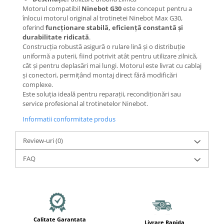
Mecanică
Motorul compatibil
Ninebot G30
este conceput pentru a
Furci / mânere principale &
înlocui motorul original al trotinetei Ninebot Max G30,
secundare
oferind
funcționare stabilă, eficiență constantă și
durabilitate ridicată
.
Pliere, pasadores & tije
Construcția robustă asigură o rulare lină și o distribuție
Crickuri / suporturi parcare
uniformă a puterii, fiind potrivit atât pentru utilizare zilnică,
Suspensii & amortizoare
cât și pentru deplasări mai lungi. Motorul este livrat cu cablaj
și conectori, permițând montaj direct fără modificări
Rulmenți
complexe.
Transmisii & lanțuri
Este soluția ideală pentru reparații, recondiționări sau
service profesional al trotinetelor Ninebot.
Claxoane / sonerii (timbres)
Frâne
Informatii conformitate produs
Discuri de frana
Review-uri
(0)
Plăcuțe de frână
Etrieri
FAQ
Cabluri de frână
Manete de frână
Consumabile & Unelte
Conectori
Calitate Garantata
Livrare Rapida