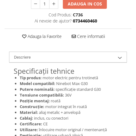
Jante
ADAUGA IN COS
Valve & extensii
Cod Produs:
C736
Electronică
Ai nevoie de ajutor?
0734460460
Acceleratoare & comenzi
Display-uri / ecrane
Adauga la Favorite
Cere informatii
Lumini / iluminare
Motoare
Descriere
Cabluri motoare
Senzori Hall
Specificații tehnice
BMS
Tip produs:
motor electric pentru trotinetă
Baterii
Model compatibil:
Ninebot Max G30
Controlere & Conversoare DC/DC
Putere nominală:
specificație standard G30
Tensiune compatibilă:
36V
Încărcătoare
Poziție montaj:
roată
Prize de încărcare
Construcție:
motor integrat în roată
Material:
aliaj metalic + anvelopă
Cabluri pentru baterii
Cablaj:
inclus, cu conectori
Componente baterii
Certificare:
CE
Localizatoare GPS
Utilizare:
înlocuire motor original / mentenanță
Destinație:
utilizare urbană zilnică