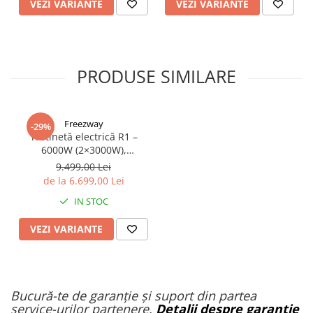
VEZI VARIANTE
VEZI VARIANTE
PRODUSE SIMILARE
Freezway
-29%
Trotinetă electrică R1 –
6000W (2×3000W),
autonomie 100 km, viteză
9.499,00 Lei
90 km/h, suspensie dublă,
de la 6.699,00 Lei
frâne hidraulice
IN STOC
VEZI VARIANTE
Bucură-te de garanție și suport din partea
service-urilor partenere.
Detalii despre garanție