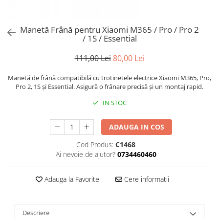
Trotinete Sub 3000 Lei
Trotinete cu Scaun
ATV 150cc
KuKirin G2 Pro
Suporturi pentru telefon
KuKirin G3
Trotinete Peste 3000 Lei
Trotinete cu Cheie
ATV 200cc
Oglinzi retrovizoare
KuKirin G2 Master
Manetă Frână pentru Xiaomi M365 / Pro / Pro 2
Trotinete cu Scaun
Trotinete cu Suspensii
ATV 1000W
Ornamente, stickere & viniluri
/ 1S / Essential
KuKirin G1 Pro
Iluminare decorativă
Trotinete cu Cheie
Trotinete cu Ghidon Reglabil
ATV 1500W
KuKirin V1 Pro
Protecții la coliziune
111,00 Lei
80,00 Lei
Trotinete cu Baterie Detașabilă
KuKirin V2
KuKirin S1 Max
Manetă de frână compatibilă cu trotinetele electrice Xiaomi M365, Pro,
Pro 2, 1S și Essential. Asigură o frânare precisă și un montaj rapid.
KuKirin A1
IN STOC
KuKirin M4 Max
KuKirin G2 Ultra
ADAUGA IN COS
KuKirin T3
Xiaomi Mi
Cod Produs:
C1468
Roți și Anvelope
Ai nevoie de ajutor?
0734460460
Anvelope
Adauga la Favorite
Cere informatii
Anvelope pneumatice
Anvelope solide
Camere de aer
Descriere