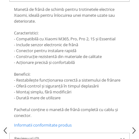
Jante
Valve & extensii
Manetă de frână de schimb pentru trotinetele electrice
Xiaomi, ideală pentru înlocuirea unei manete uzate sau
Electronică
deteriorate.
Acceleratoare & comenzi
Caracteristici:
Display-uri / ecrane
- Compatibilă cu Xiaomi M365, Pro, Pro 2, 1S și Essential
Lumini / iluminare
- Include senzor electronic de frână
Motoare
- Conector pentru instalare rapidă
- Construcție rezistentă din materiale de calitate
Cabluri motoare
- Acționare precisă și confortabilă
Senzori Hall
Beneficii:
BMS
- Restabilește funcționarea corectă a sistemului de frânare
Baterii
- Oferă control și siguranță în timpul deplasării
Controlere & Conversoare DC/DC
- Montaj simplu, fără modificări
- Durată mare de utilizare
Încărcătoare
Prize de încărcare
Pachetul conține o manetă de frână completă cu cablu și
Cabluri pentru baterii
conector.
Componente baterii
Informatii conformitate produs
Localizatoare GPS
Review-uri
(0)