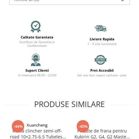
Mecanică
Furci / mânere principale &
secundare
Pliere, pasadores & tije
Crickuri / suporturi parcare
Calitate Garantata
Livrare Rapida
Suspensii & amortizoare
Certificat de Garantie si
1 - 3 zile lucratoare
Conformitate
Rulmenți
Transmisii & lanțuri
Claxoane / sonerii (timbres)
Suport Clienti
Pret Accesibil
Frâne
In intervalul 08:00 - 23:00
Cel mai bun raport calitate - pret
Discuri de frana
Plăcuțe de frână
Etrieri
PRODUSE SIMILARE
Cabluri de frână
Manete de frână
Consumabile & Unelte
Xuancheng
-44%
-40%
Roată clincher semi-off-
Placute de frana pentru
Conectori
road 10×2.75-6.5 Tubeless
Kukirin G2, G4, G2 Master,