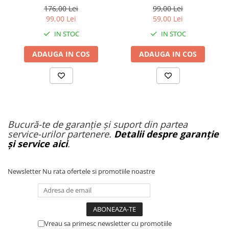
Organizatoare cabluri
[Xuancheng]
G3 Pro
176,00 Lei
99,00 Lei
Unelte & truse
99,00 Lei
59,00 Lei
Adezivi & pastă termoconductoare
IN STOC
IN STOC
Rulouri de nichel
ADAUGA IN COS
ADAUGA IN COS
Tuburi termocontractabile
Șuruburi / kituri prindere
Publicitate & elemente expo
Bucură-te de garanție și suport din partea
service-urilor partenere.
Detalii despre garanție
și service aici
.
Newsletter
Nu rata ofertele si promotiile noastre
Vreau sa primesc newsletter cu promotiile