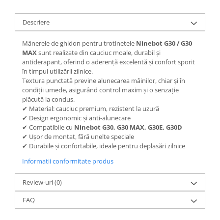
Jante
Valve & extensii
Descriere
Electronică
Acceleratoare & comenzi
Mânerele de ghidon pentru trotinetele
Ninebot G30 / G30
MAX
sunt realizate din cauciuc moale, durabil și
Display-uri / ecrane
antiderapant, oferind o aderență excelentă și confort sporit
Lumini / iluminare
în timpul utilizării zilnice.
Motoare
Textura punctată previne alunecarea mâinilor, chiar și în
condiții umede, asigurând control maxim și o senzație
Cabluri motoare
plăcută la condus.
Senzori Hall
✔ Material: cauciuc premium, rezistent la uzură
✔ Design ergonomic și anti-alunecare
BMS
✔ Compatibile cu
Ninebot G30, G30 MAX, G30E, G30D
Baterii
✔ Ușor de montat, fără unelte speciale
Controlere & Conversoare DC/DC
✔ Durabile și confortabile, ideale pentru deplasări zilnice
Încărcătoare
Informatii conformitate produs
Prize de încărcare
Cabluri pentru baterii
Review-uri
(0)
Componente baterii
FAQ
Localizatoare GPS