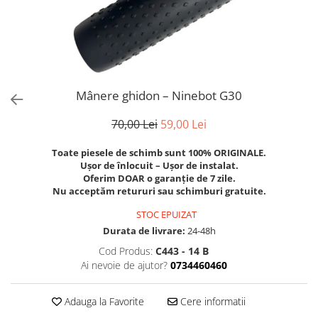
Trotinete Sub 3000 Lei
Trotinete cu Scaun
ATV 150cc
KuKirin G2 Pro
Suporturi pentru telefon
KuKirin G3
Trotinete Peste 3000 Lei
Trotinete cu Cheie
ATV 200cc
Oglinzi retrovizoare
KuKirin G2 Master
Trotinete cu Scaun
Trotinete cu Suspensii
ATV 1000W
Ornamente, stickere & viniluri
KuKirin G1 Pro
Iluminare decorativă
Trotinete cu Cheie
Trotinete cu Ghidon Reglabil
ATV 1500W
KuKirin V1 Pro
Protecții la coliziune
Trotinete cu Baterie Detașabilă
Mânere ghidon – Ninebot G30
KuKirin V2
KuKirin S1 Max
70,00 Lei
59,00 Lei
KuKirin A1
KuKirin M4 Max
Toate piesele de schimb sunt 100% ORIGINALE.
Ușor de înlocuit – Ușor de instalat.
KuKirin G2 Ultra
Oferim DOAR o garanție de 7 zile.
KuKirin T3
Nu acceptăm retururi sau schimburi gratuite.
Xiaomi Mi
STOC EPUIZAT
Roți și Anvelope
Durata de livrare:
24-48h
Anvelope
Cod Produs:
C443 - 14 B
Anvelope pneumatice
Ai nevoie de ajutor?
0734460460
Anvelope solide
Camere de aer
Adauga la Favorite
Cere informatii