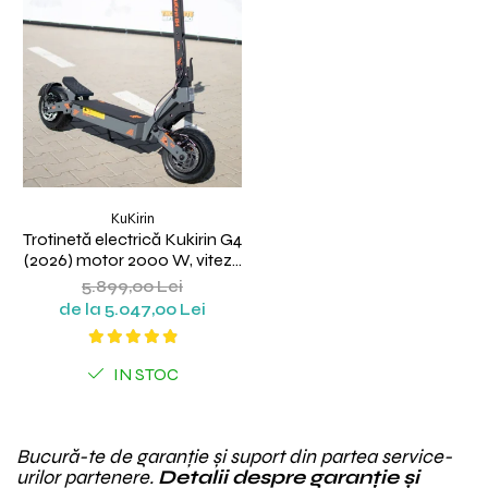
KuKirin
Trotinetă electrică Kukirin G4
(2026) motor 2000 W, viteză
maximă 70 km/h, baterie cu
5.899,00 Lei
litiu 60 V 20 Ah, anvelope de
de la 5.047,00 Lei
11 inchi
IN STOC
Bucură-te de garanție și suport din partea service-
urilor partenere.
Detalii despre garanție și