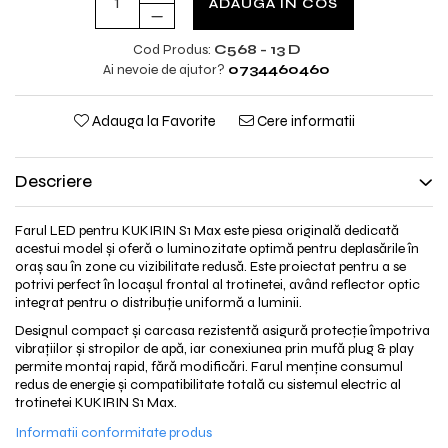
Jante
ADAUGA IN COS
Valve & extensii
Cod Produs:
C568 - 13 D
Electronică
Ai nevoie de ajutor?
0734460460
Acceleratoare & comenzi
Display-uri / ecrane
Adauga la Favorite
Cere informatii
Lumini / iluminare
Motoare
Descriere
Cabluri motoare
Senzori Hall
Farul LED pentru KUKIRIN S1 Max este piesa originală dedicată
BMS
acestui model și oferă o luminozitate optimă pentru deplasările în
oraș sau în zone cu vizibilitate redusă. Este proiectat pentru a se
Baterii
potrivi perfect în locașul frontal al trotinetei, având reflector optic
Controlere & Conversoare DC/DC
integrat pentru o distribuție uniformă a luminii.
Încărcătoare
Designul compact și carcasa rezistentă asigură protecție împotriva
Prize de încărcare
vibrațiilor și stropilor de apă, iar conexiunea prin mufă plug & play
permite montaj rapid, fără modificări. Farul menține consumul
Cabluri pentru baterii
redus de energie și compatibilitate totală cu sistemul electric al
Componente baterii
trotinetei KUKIRIN S1 Max.
Localizatoare GPS
Informatii conformitate produs