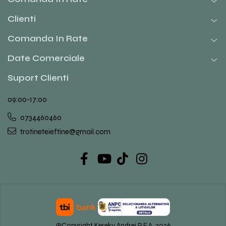
Clienti
Comanda In Rate
Date Comerciale
Suport Clienti
09:00-17:00
0734460460
trotineteieftine@gmail.com
©Copyright Kereky Andrei P.F.A. 2026