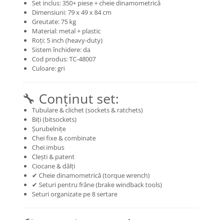
Mecanică
Set inclus: 350+ piese + cheie dinamometrică
Dimensiuni: 79 x 49 x 84 cm
Furci / mânere principale &
Greutate: 75 kg
secundare
Material: metal + plastic
Pliere, pasadores & tije
Roți: 5 inch (heavy-duty)
Sistem închidere: da
Crickuri / suporturi parcare
Cod produs: TC-48007
Suspensii & amortizoare
Culoare: gri
Rulmenți
Transmisii & lanțuri
🔧 Conținut set:
Claxoane / sonerii (timbres)
Tubulare & clichet (sockets & ratchets)
Frâne
Biți (bitsockets)
Șurubelnițe
Discuri de frana
Chei fixe & combinate
Plăcuțe de frână
Chei imbus
Etrieri
Clești & patent
Ciocane & dălți
Cabluri de frână
✔ Cheie dinamometrică (torque wrench)
Manete de frână
✔ Seturi pentru frâne (brake windback tools)
Consumabile & Unelte
Seturi organizate pe 8 sertare
Conectori