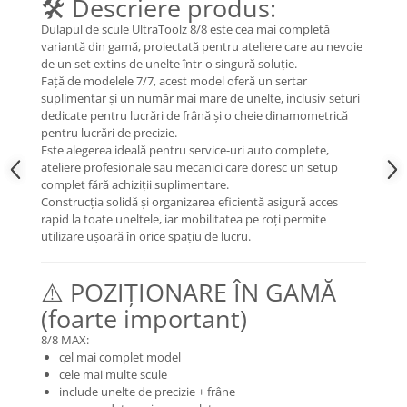
🛠️ Descriere produs:
Organizatoare cabluri
Unelte & truse
Dulapul de scule UltraToolz 8/8 este cea mai completă
variantă din gamă, proiectată pentru ateliere care au nevoie
Adezivi & pastă termoconductoare
de un set extins de unelte într-o singură soluție.
Rulouri de nichel
Față de modelele 7/7, acest model oferă un sertar
Tuburi termocontractabile
suplimentar și un număr mai mare de unelte, inclusiv seturi
dedicate pentru lucrări de frână și o cheie dinamometrică
Șuruburi / kituri prindere
pentru lucrări de precizie.
Publicitate & elemente expo
Este alegerea ideală pentru service-uri auto complete,
ateliere profesionale sau mecanici care doresc un setup
complet fără achiziții suplimentare.
Construcția solidă și organizarea eficientă asigură acces
rapid la toate uneltele, iar mobilitatea pe roți permite
utilizare ușoară în orice spațiu de lucru.
⚠️ POZIȚIONARE ÎN GAMĂ
(foarte important)
8/8 MAX:
cel mai complet model
cele mai multe scule
include unelte de precizie + frâne