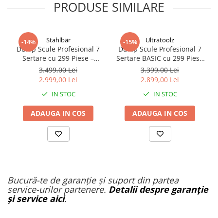
PRODUSE SIMILARE
Stahlbär
Ultratoolz
-14%
-15%
Dulap Scule Profesional 7
Dulap Scule Profesional 7
Sertare cu 299 Piese –
Sertare BASIC cu 299 Piese
Troler Service Mobil 75KG,
– Troler Service 75KG –
3.499,00 Lei
3.399,00 Lei
Roți 5” – UltraToolz Stahlbar
UltraToolz 7/7
2.999,00 Lei
2.899,00 Lei
7/7
IN STOC
IN STOC
ADAUGA IN COS
ADAUGA IN COS
Bucură-te de garanție și suport din partea
service-urilor partenere.
Detalii despre garanție
și service aici
.