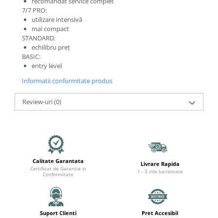
recomandat service complet
7/7 PRO:
utilizare intensivă
mai compact
STANDARD:
echilibru preț
BASIC:
entry level
Informatii conformitate produs
Review-uri
(0)
Calitate Garantata
Livrare Rapida
Certificat de Garantie si
1 - 3 zile lucratoare
Conformitate
Suport Clienti
Pret Accesibil