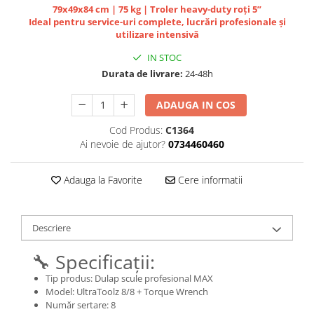
Jante
79x49x84 cm | 75 kg | Troler heavy-duty roți 5”
Valve & extensii
Ideal pentru service-uri complete, lucrări profesionale și
utilizare intensivă
Electronică
IN STOC
Acceleratoare & comenzi
Durata de livrare:
24-48h
Display-uri / ecrane
Lumini / iluminare
ADAUGA IN COS
Motoare
Cod Produs:
C1364
Cabluri motoare
Ai nevoie de ajutor?
0734460460
Senzori Hall
BMS
Adauga la Favorite
Cere informatii
Baterii
Controlere & Conversoare DC/DC
Încărcătoare
Descriere
Prize de încărcare
🔧 Specificații:
Cabluri pentru baterii
Componente baterii
Tip produs: Dulap scule profesional MAX
Model: UltraToolz 8/8 + Torque Wrench
Localizatoare GPS
Număr sertare: 8