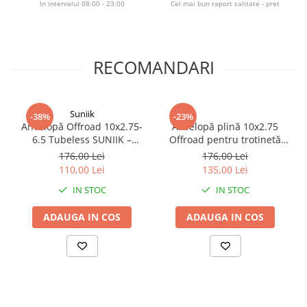
In intervalul 08:00 - 23:00
Cel mai bun raport calitate - pret
RECOMANDARI
Suniik
-38%
-23%
Anvelopă Offroad 10x2.75-
Anvelopă plină 10x2.75
6.5 Tubeless SUNIIK –
Offroad pentru trotinetă
compatibilă KuKirin G2, G2
electrică
176,00 Lei
176,00 Lei
Pro, G2 Ultra, G3
110,00 Lei
135,00 Lei
IN STOC
IN STOC
ADAUGA IN COS
ADAUGA IN COS