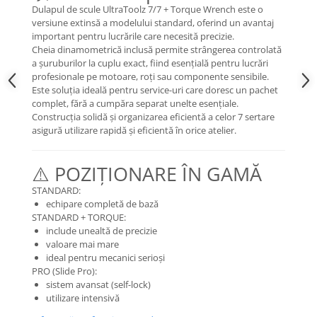
Organizatoare cabluri
Dulapul de scule UltraToolz 7/7 + Torque Wrench este o
Unelte & truse
versiune extinsă a modelului standard, oferind un avantaj
important pentru lucrările care necesită precizie.
Adezivi & pastă termoconductoare
Cheia dinamometrică inclusă permite strângerea controlată
Rulouri de nichel
a șuruburilor la cuplu exact, fiind esențială pentru lucrări
Tuburi termocontractabile
profesionale pe motoare, roți sau componente sensibile.
Este soluția ideală pentru service-uri care doresc un pachet
Șuruburi / kituri prindere
complet, fără a cumpăra separat unelte esențiale.
Publicitate & elemente expo
Construcția solidă și organizarea eficientă a celor 7 sertare
asigură utilizare rapidă și eficientă în orice atelier.
⚠️ POZIȚIONARE ÎN GAMĂ
STANDARD:
echipare completă de bază
STANDARD + TORQUE:
include unealtă de precizie
valoare mai mare
ideal pentru mecanici serioși
PRO (Slide Pro):
sistem avansat (self-lock)
utilizare intensivă