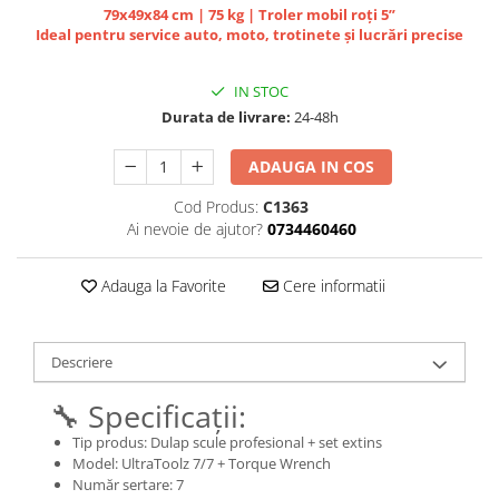
Jante
79x49x84 cm | 75 kg | Troler mobil roți 5”
Valve & extensii
Ideal pentru service auto, moto, trotinete și lucrări precise
Electronică
IN STOC
Acceleratoare & comenzi
Durata de livrare:
24-48h
Display-uri / ecrane
Lumini / iluminare
ADAUGA IN COS
Motoare
Cod Produs:
C1363
Cabluri motoare
Ai nevoie de ajutor?
0734460460
Senzori Hall
BMS
Adauga la Favorite
Cere informatii
Baterii
Controlere & Conversoare DC/DC
Încărcătoare
Descriere
Prize de încărcare
🔧 Specificații:
Cabluri pentru baterii
Componente baterii
Tip produs: Dulap scule profesional + set extins
Model: UltraToolz 7/7 + Torque Wrench
Localizatoare GPS
Număr sertare: 7