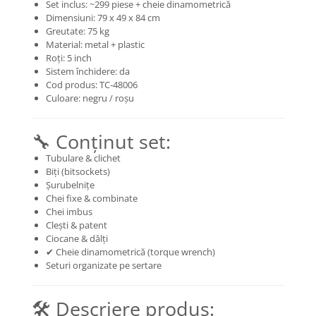
Mecanică
Set inclus: ~299 piese + cheie dinamometrică
Dimensiuni: 79 x 49 x 84 cm
Furci / mânere principale &
Greutate: 75 kg
secundare
Material: metal + plastic
Pliere, pasadores & tije
Roți: 5 inch
Sistem închidere: da
Crickuri / suporturi parcare
Cod produs: TC-48006
Suspensii & amortizoare
Culoare: negru / roșu
Rulmenți
Transmisii & lanțuri
🔧 Conținut set:
Claxoane / sonerii (timbres)
Tubulare & clichet
Frâne
Biți (bitsockets)
Șurubelnițe
Discuri de frana
Chei fixe & combinate
Plăcuțe de frână
Chei imbus
Etrieri
Clești & patent
Ciocane & dălți
Cabluri de frână
✔ Cheie dinamometrică (torque wrench)
Manete de frână
Seturi organizate pe sertare
Consumabile & Unelte
Conectori
🛠️ Descriere produs: